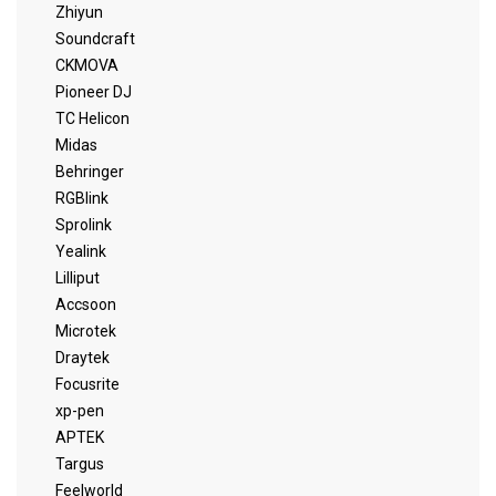
Zhiyun
Soundcraft
CKMOVA
Pioneer DJ
TC Helicon
Midas
Behringer
RGBlink
Sprolink
Yealink
Lilliput
Accsoon
Microtek
Draytek
Focusrite
xp-pen
APTEK
Targus
Feelworld