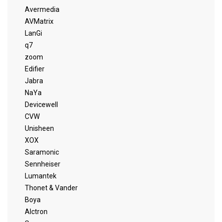
Avermedia
AVMatrix
LanGi
q7
zoom
Edifier
Jabra
NaYa
Devicewell
CVW
Unisheen
XOX
Saramonic
Sennheiser
Lumantek
Thonet & Vander
Boya
Alctron