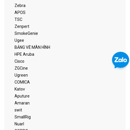
Zebra
APOS
TSC
Zenpert
SmokeGenie
Ugee
BẢNG VẼ MÀN HÌNH
HPE Aruba
Cisco
ZGCine
Ugreen
COMICA
Katov
Aputure
Amaran
swit
SmallRig
Nuarl