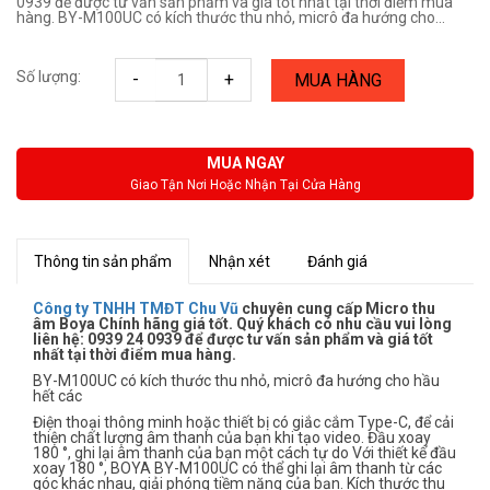
0939 để được tư vấn sản phẩm và giá tốt nhất tại thời điểm mua
hàng. BY-M100UC có kích thước thu nhỏ, micrô đa hướng cho...
Số lượng:
-
+
MUA HÀNG
MUA NGAY
Giao Tận Nơi Hoặc Nhận Tại Cửa Hàng
Thông tin sản phẩm
Nhận xét
Đánh giá
Công ty TNHH TMĐT Chu Vũ
chuyên cung cấp Micro thu
âm Boya Chính hãng giá tốt. Quý khách có nhu cầu vui lòng
liên hệ: 0939 24 0939 để được tư vấn sản phẩm và giá tốt
nhất tại thời điểm mua hàng.
BY-M100UC có kích thước thu nhỏ, micrô đa hướng cho hầu
hết các
Điện thoại thông minh hoặc thiết bị có giắc cắm Type-C, để cải
thiện chất lượng âm thanh của bạn khi tạo video. Đầu xoay
180 °, ghi lại âm thanh của bạn một cách tự do Với thiết kế đầu
xoay 180 °, BOYA BY-M100UC có thể ghi lại âm thanh từ các
góc khác nhau, giải phóng tiềm năng của bạn. Kích thước thu