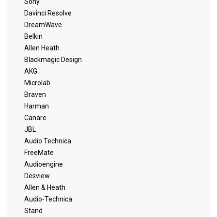
Sony
Davinci Resolve
DreamWave
Belkin
Allen Heath
Blackmagic Design
AKG
Microlab
Braven
Harman
Canare
JBL
Audio Technica
FreeMate
Audioengine
Desview
Allen & Heath
Audio-Technica
Stand