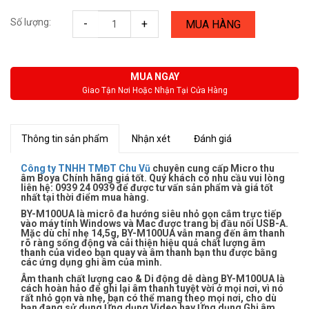
Số lượng:
-
+
MUA HÀNG
MUA NGAY
Giao Tận Nơi Hoặc Nhận Tại Cửa Hàng
Thông tin sản phẩm
Nhận xét
Đánh giá
Công ty TNHH TMĐT Chu Vũ
chuyên cung cấp Micro thu
âm Boya Chính hãng giá tốt. Quý khách có nhu cầu vui lòng
liên hệ: 0939 24 0939 để được tư vấn sản phẩm và giá tốt
nhất tại thời điểm mua hàng.
BY-M100UA là micrô đa hướng siêu nhỏ gọn cắm trực tiếp
vào máy tính Windows và Mac được trang bị đầu nối USB-A.
Mặc dù chỉ nhẹ 14,5g, BY-M100UA vẫn mang đến âm thanh
rõ ràng sống động và cải thiện hiệu quả chất lượng âm
thanh của video bạn quay và âm thanh bạn thu được bằng
các ứng dụng ghi âm của mình.
Âm thanh chất lượng cao & Di động dễ dàng BY-M100UA là
cách hoàn hảo để ghi lại âm thanh tuyệt vời ở mọi nơi, vì nó
rất nhỏ gọn và nhẹ, bạn có thể mang theo mọi nơi, cho dù
bạn đang sử dụng Ứng dụng Video hay Ứng dụng Ghi âm,