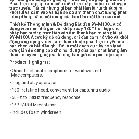
Phát trực tiếp, ghi âm biểu diễn trực tiếp, hoặc trò chuyện
trực tuyến. Tất cả những gì bạn phải làm là rút thiết bị ra
khỏi túi và cắm vào và bạn sẽ có âm thanh chất lượng phát
sóng động, nâng nội dung của bạn lên một tầm cao mới.
Thiết kế Thông minh & Dễ dàng Bắt đầu BY-M100UA có
dạng viên nén nhỏ gọn với khớp xoay 180 ° tích hợp cho
phép bạn hướng trực tiếp vào âm thanh bạn muốn ghi lại.
BY-M100UA cực kỳ dễ sử dụng, chỉ cần cắm nó vào và khởi
động ứng dụng video, âm thanh hoặc phát trực tuyến mà
bạn chọn và bắt đầu ghi. Đó là một cách cực kỳ hợp lý và
đơn giản để cung cấp cho nội dung của bạn chất lượng âm
thanh chuyên nghiệp và không bao giờ cần pin hoặc sạc.
Product Highlights
:
• Omnidirectional microphone for windows and
Mac computers.
• Plug and play operation.
• 180° rotating head, convenient for capturing audio.
• 50Hz to 18kHz frequency response.
• 16Bit/48kHz resolution.
• Includes foam windsreen.