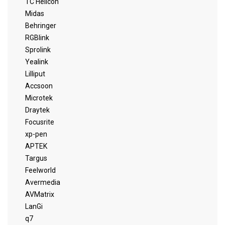
TC Helicon
Midas
Behringer
RGBlink
Sprolink
Yealink
Lilliput
Accsoon
Microtek
Draytek
Focusrite
xp-pen
APTEK
Targus
Feelworld
Avermedia
AVMatrix
LanGi
q7