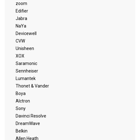
zoom
Edifier
Jabra
NaYa
Devicewell
CVW
Unisheen
XOX
Saramonic
Sennheiser
Lumantek
Thonet & Vander
Boya
Alctron
Sony
Davinci Resolve
DreamWave
Belkin
Allen Heath