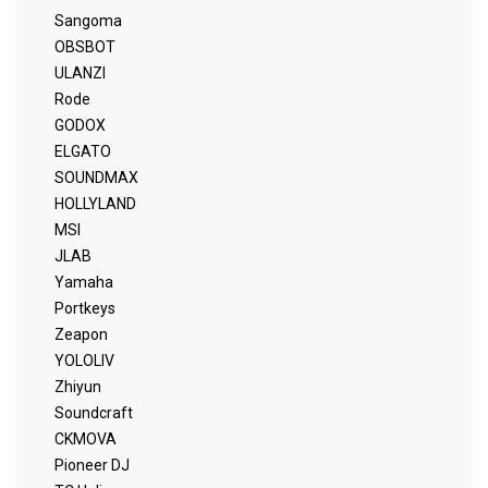
Sangoma
OBSBOT
ULANZI
Rode
GODOX
ELGATO
SOUNDMAX
HOLLYLAND
MSI
JLAB
Yamaha
Portkeys
Zeapon
YOLOLIV
Zhiyun
Soundcraft
CKMOVA
Pioneer DJ