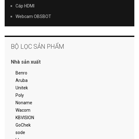
Cáp HDMI
Webcam OBSBOT
BỘ LỌC SẢN PHẨM
Nhà sản xuất
Benro
Aruba
Unitek
Poly
Noname
Wacom
KBVISION
GoChek
sode