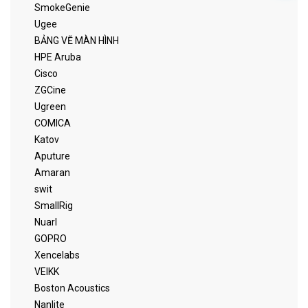
SmokeGenie
Ugee
BẢNG VẼ MÀN HÌNH
HPE Aruba
Cisco
ZGCine
Ugreen
COMICA
Katov
Aputure
Amaran
swit
SmallRig
Nuarl
GOPRO
Xencelabs
VEIKK
Boston Acoustics
Nanlite