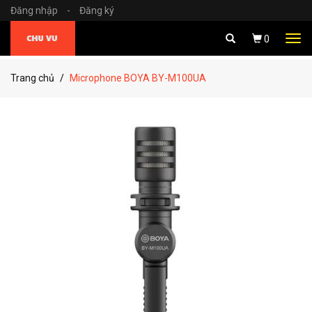
Đăng nhập
-
Đăng ký
Tog
0
navi
Trang chủ
Microphone BOYA BY-M100UA