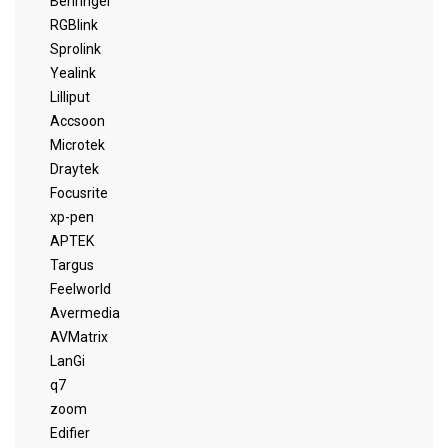
Behringer
RGBlink
Sprolink
Yealink
Lilliput
Accsoon
Microtek
Draytek
Focusrite
xp-pen
APTEK
Targus
Feelworld
Avermedia
AVMatrix
LanGi
q7
zoom
Edifier