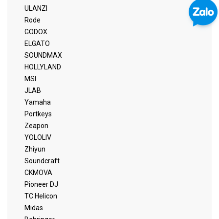
ULANZI
Rode
GODOX
ELGATO
SOUNDMAX
HOLLYLAND
MSI
JLAB
Yamaha
Portkeys
Zeapon
YOLOLIV
Zhiyun
Soundcraft
CKMOVA
Pioneer DJ
TC Helicon
Midas