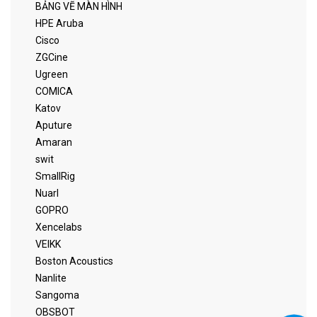
BẢNG VẼ MÀN HÌNH
HPE Aruba
Cisco
ZGCine
Ugreen
COMICA
Katov
Aputure
Amaran
swit
SmallRig
Nuarl
GOPRO
Xencelabs
VEIKK
Boston Acoustics
Nanlite
Sangoma
OBSBOT