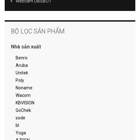
Webcam OBSBOT
BỘ LỌC SẢN PHẨM
Nhà sản xuất
Benro
Aruba
Unitek
Poly
Noname
Wacom
KBVISION
GoChek
sode
bl
Yoga