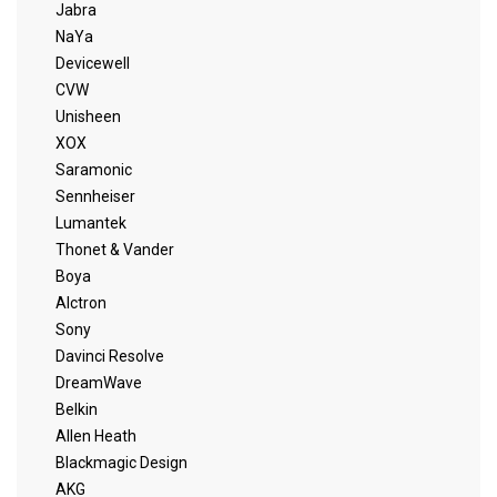
Jabra
NaYa
Devicewell
CVW
Unisheen
XOX
Saramonic
Sennheiser
Lumantek
Thonet & Vander
Boya
Alctron
Sony
Davinci Resolve
DreamWave
Belkin
Allen Heath
Blackmagic Design
AKG