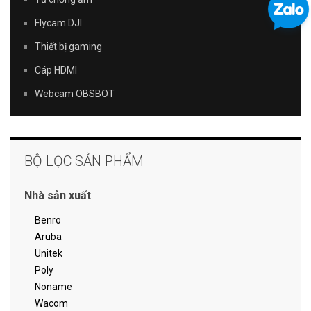
Flycam DJI
Thiết bị gaming
Cáp HDMI
Webcam OBSBOT
BỘ LỌC SẢN PHẨM
Nhà sản xuất
Benro
Aruba
Unitek
Poly
Noname
Wacom