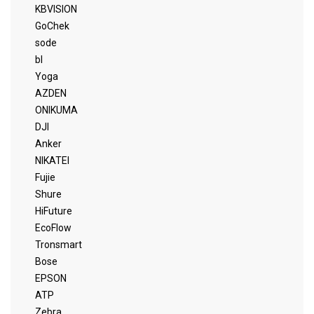
KBVISION
GoChek
sode
bl
Yoga
AZDEN
ONIKUMA
DJI
Anker
NIKATEI
Fujie
Shure
HiFuture
EcoFlow
Tronsmart
Bose
EPSON
ATP
Zebra