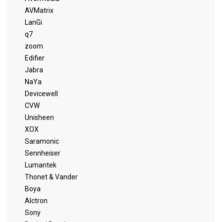
AVMatrix
LanGi
q7
zoom
Edifier
Jabra
NaYa
Devicewell
CVW
Unisheen
XOX
Saramonic
Sennheiser
Lumantek
Thonet & Vander
Boya
Alctron
Sony