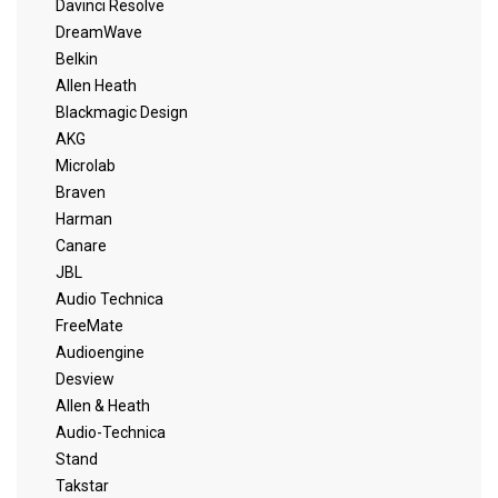
Davinci Resolve
DreamWave
Belkin
Allen Heath
Blackmagic Design
AKG
Microlab
Braven
Harman
Canare
JBL
Audio Technica
FreeMate
Audioengine
Desview
Allen & Heath
Audio-Technica
Stand
Takstar