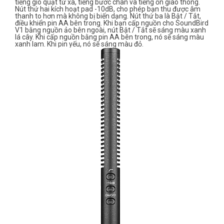
tiếng gió quạt từ xa, tiếng bước chân và tiếng ồn giao thông.
Nút thứ hai kích hoạt pad -10dB, cho phép bạn thu được âm
thanh to hơn mà không bị biến dạng. Nút thứ ba là Bật / Tắt,
điều khiển pin AA bên trong. Khi bạn cấp nguồn cho SoundBird
V1 bằng nguồn ảo bên ngoài, nút Bật / Tắt sẽ sáng màu xanh
lá cây. Khi cấp nguồn bằng pin AA bên trong, nó sẽ sáng màu
xanh lam. Khi pin yếu, nó sẽ sáng màu đỏ.