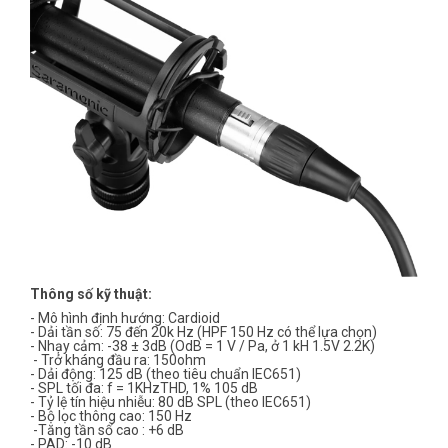
Thông số kỹ thuật:
- Mô hình định hướng: Cardioid
- Dải tần số: 75 đến 20k Hz (HPF 150 Hz có thể lựa chọn)
- Nhạy cảm: -38 ± 3dB (OdB = 1 V / Pa, ở 1 kH 1.5V 2.2K)
- Trở kháng đầu ra: 150ohm
- Dải động: 125 dB (theo tiêu chuẩn IEC651)
- SPL tối đa: f = 1KHzTHD, 1% 105 dB
- Tỷ lệ tín hiệu nhiễu: 80 dB SPL (theo IEC651)
- Bộ lọc thông cao: 150 Hz
-Tăng tần số cao : +6 dB
- PAD: -10 dB