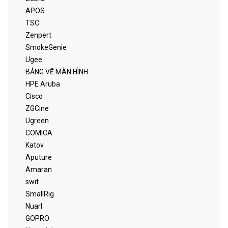
APOS
TSC
Zenpert
SmokeGenie
Ugee
BẢNG VẼ MÀN HÌNH
HPE Aruba
Cisco
ZGCine
Ugreen
COMICA
Katov
Aputure
Amaran
swit
SmallRig
Nuarl
GOPRO