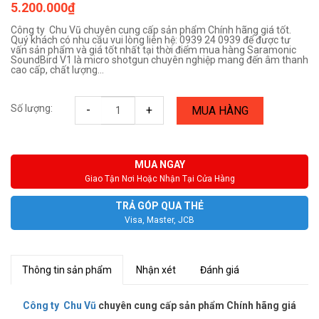
5.200.000₫
Công ty Chu Vũ chuyên cung cấp sản phẩm Chính hãng giá tốt.
Quý khách có nhu cầu vui lòng liên hệ: 0939 24 0939 để được tư
vấn sản phẩm và giá tốt nhất tại thời điểm mua hàng Saramonic
SoundBird V1 là micro shotgun chuyên nghiệp mang đến âm thanh
cao cấp, chất lượng...
Số lượng:
-
+
MUA HÀNG
MUA NGAY
Giao Tận Nơi Hoặc Nhận Tại Cửa Hàng
TRẢ GÓP QUA THẺ
Visa, Master, JCB
Thông tin sản phẩm
Nhận xét
Đánh giá
Công ty Chu Vũ
chuyên cung cấp sản phẩm Chính hãng giá