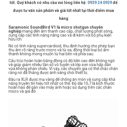
tốt. Quý khách có nhu cầu vui lòng liên hệ
:
0939 24 0939
để
được tư vấn sản phẩm và giá tốt nhất tại thời điểm mua
hàng
Saramonic SoundBird V1 là micro shotgun chuyên
nghiệp
mang đến âm thanh cao cấp, chất lượng phát sóng,
cung cấp các tính năng nâng cao và đi kèm với bộ phụ kiện
hữu ích.
Nó có tính năng supercardioid, thu định hướng cho phép bạn
thu âm rõ ràng trước micro và từ xa, đồng thời loại bỏ âm
thanh không mong muốn từ hai bên và phía sau.
Cấu trúc hoàn toàn bằng đồng có độ bền cao đến không ngờ
và giúp giảm nhiễu tần số vô tuyến và lớp sơn vừa hấp dẫn
vừa không phản chiếu. Vì vậy, các chuyên gia có thể chắc chắn
rằng nó đã thắng được ánh sáng chói thiết bị.
Đầu ra XLR được mạ vàng để chống ăn mòn và cung cấp khả
năng truyền tín hiệu tốt nhất có thể. Độ dài 10,7 là kích thước
hoàn hảo để gắn vào máy ảnh hoặc sử dụng trên các chân
micro và giá đỡ.