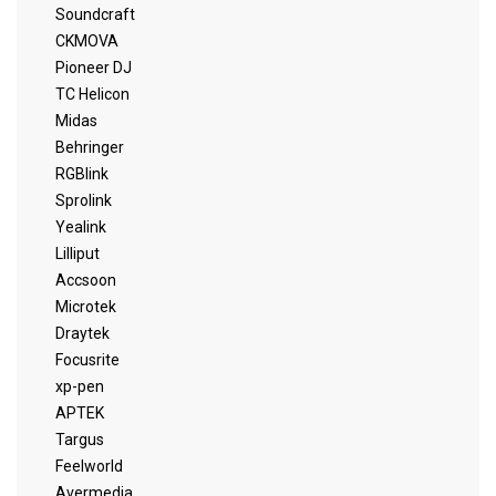
Soundcraft
CKMOVA
Pioneer DJ
TC Helicon
Midas
Behringer
RGBlink
Sprolink
Yealink
Lilliput
Accsoon
Microtek
Draytek
Focusrite
xp-pen
APTEK
Targus
Feelworld
Avermedia