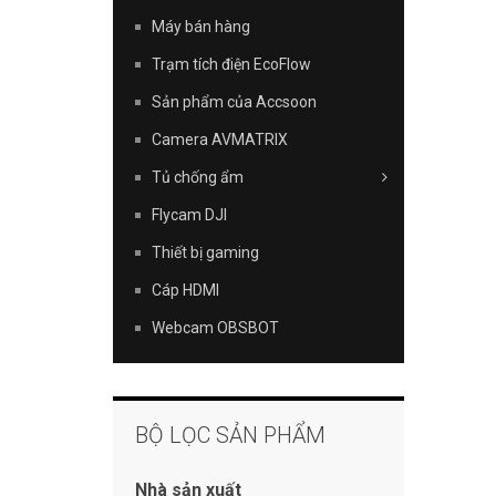
Máy bán hàng
Trạm tích điện EcoFlow
Sản phẩm của Accsoon
Camera AVMATRIX
Tủ chống ẩm
Flycam DJI
Thiết bị gaming
Cáp HDMI
Webcam OBSBOT
BỘ LỌC SẢN PHẨM
Nhà sản xuất