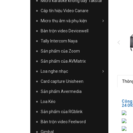
Micro karaoke không dây Takstar
Cáp tín hiệu Video Canare
Micro thu âm và phụ kiện
Bàn trộn video Devicewell
Tally Intercom Naya
Sản phẩm của Zoom
Sản phẩm của AVMatrix
Loa nghe nhạc
Card capture Unisheen
Thông
Sản phẩm Avermedia
Công
Loa Kéo
24 09
Sản phẩm của RGblink
Bàn trộn video Feelword
Gimbal