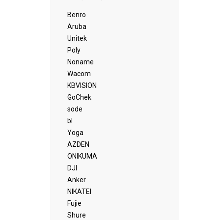
Benro
Aruba
Unitek
Poly
Noname
Wacom
KBVISION
GoChek
sode
bl
Yoga
AZDEN
ONIKUMA
DJI
Anker
NIKATEI
Fujie
Shure