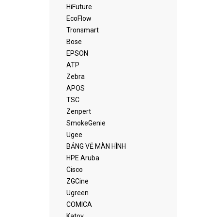
HiFuture
EcoFlow
Tronsmart
Bose
EPSON
ATP
Zebra
APOS
TSC
Zenpert
SmokeGenie
Ugee
BẢNG VẼ MÀN HÌNH
HPE Aruba
Cisco
ZGCine
Ugreen
COMICA
Katov