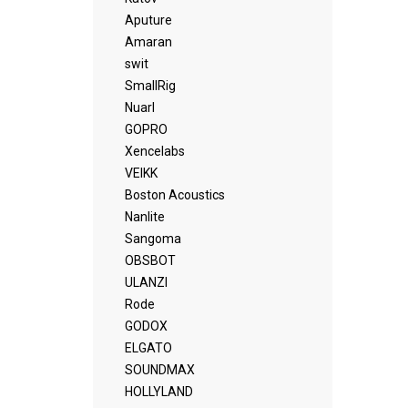
Aputure
Amaran
swit
SmallRig
Nuarl
GOPRO
Xencelabs
VEIKK
Boston Acoustics
Nanlite
Sangoma
OBSBOT
ULANZI
Rode
GODOX
ELGATO
SOUNDMAX
HOLLYLAND