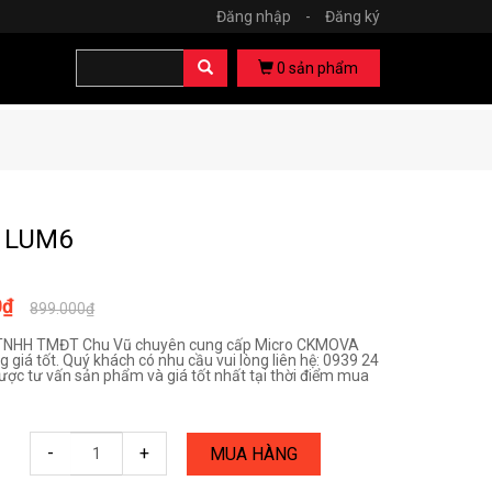
Đăng nhập
-
Đăng ký
0
sản phẩm
o LUM6
0₫
899.000₫
TNHH TMĐT Chu Vũ chuyên cung cấp Micro CKMOVA
 giá tốt. Quý khách có nhu cầu vui lòng liên hệ: 0939 24
ược tư vấn sản phẩm và giá tốt nhất tại thời điểm mua
-
+
MUA HÀNG