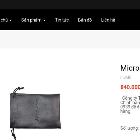
 chủ
Sản phẩm
Tin tức
Bản đồ
Liên hệ
Micr
LUM6
840.00
Công ty 
Chính hãng
0939 để đ
hàng.
Số lượng: