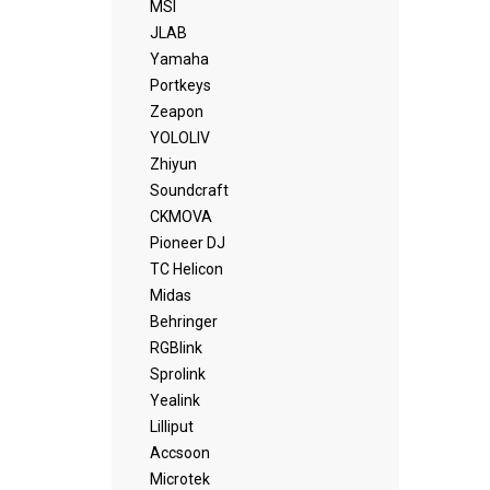
MSI
JLAB
Yamaha
Portkeys
Zeapon
YOLOLIV
Zhiyun
Soundcraft
CKMOVA
Pioneer DJ
TC Helicon
Midas
Behringer
RGBlink
Sprolink
Yealink
Lilliput
Accsoon
Microtek