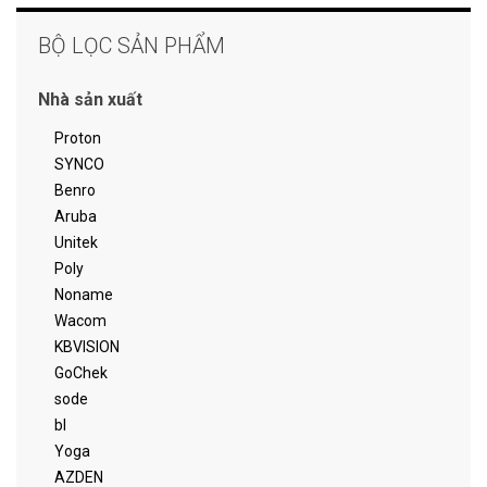
BỘ LỌC SẢN PHẨM
Nhà sản xuất
Proton
SYNCO
Benro
Aruba
Unitek
Poly
Noname
Wacom
KBVISION
GoChek
sode
bl
Yoga
AZDEN