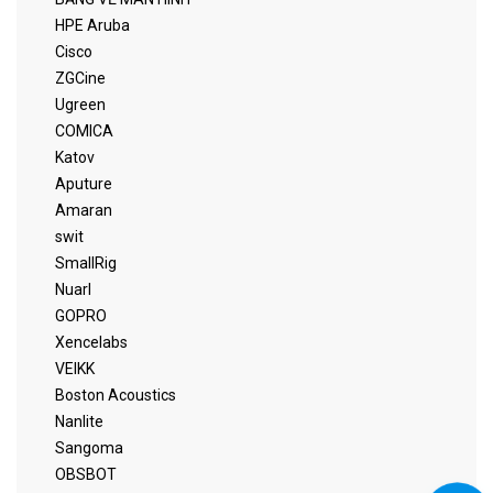
HPE Aruba
Cisco
ZGCine
Ugreen
COMICA
Katov
Aputure
Amaran
swit
SmallRig
Nuarl
GOPRO
Xencelabs
VEIKK
Boston Acoustics
Nanlite
Sangoma
OBSBOT