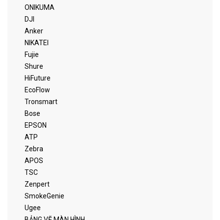
ONIKUMA
DJI
Anker
NIKATEI
Fujie
Shure
HiFuture
EcoFlow
Tronsmart
Bose
EPSON
ATP
Zebra
APOS
TSC
Zenpert
SmokeGenie
Ugee
BẢNG VẼ MÀN HÌNH