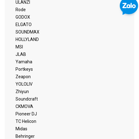
ULANZI
Rode
GODOX
ELGATO
SOUNDMAX
HOLLYLAND
MSI
JLAB
Yamaha
Portkeys
Zeapon
YOLOLIV
Zhiyun
Soundcraft
CKMOVA
Pioneer DJ
TC Helicon
Midas
Behringer