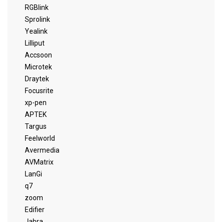
RGBlink
Sprolink
Yealink
Lilliput
Accsoon
Microtek
Draytek
Focusrite
xp-pen
APTEK
Targus
Feelworld
Avermedia
AVMatrix
LanGi
q7
zoom
Edifier
Jabra