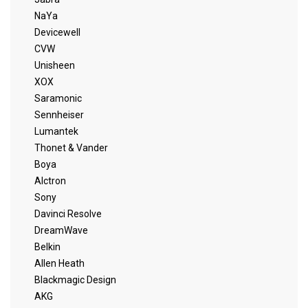
NaYa
Devicewell
CVW
Unisheen
XOX
Saramonic
Sennheiser
Lumantek
Thonet & Vander
Boya
Alctron
Sony
Davinci Resolve
DreamWave
Belkin
Allen Heath
Blackmagic Design
AKG