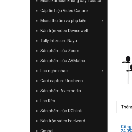
Micro karaoke không dây Takstar
Cáp tín hiệu Video Canare
Micro thu âm và phụ kiện
Bàn trộn video Devicewell
Tally Intercom Naya
Sản phẩm của Zoom
Sản phẩm của AVMatrix
Loa nghe nhạc
Card capture Unisheen
Sản phẩm Avermedia
Loa Kéo
Thông
Sản phẩm của RGblink
Bàn trộn video Feelword
Công
24 09
Gimbal