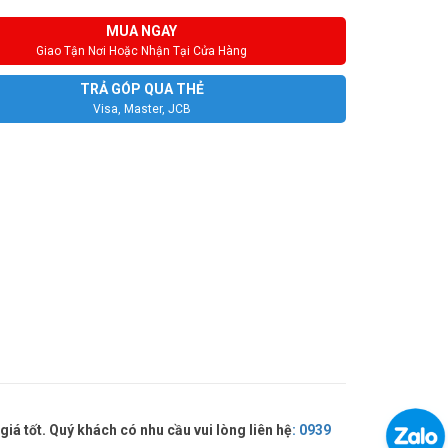
MUA NGAY
Giao Tận Nơi Hoặc Nhận Tại Cửa Hàng
TRẢ GÓP QUA THẺ
Visa, Master, JCB
 tốt. Quý khách có nhu cầu vui lòng liên hệ
:
0939