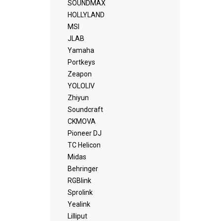
SOUNDMAX
HOLLYLAND
MSI
JLAB
Yamaha
Portkeys
Zeapon
YOLOLIV
Zhiyun
Soundcraft
CKMOVA
Pioneer DJ
TC Helicon
Midas
Behringer
RGBlink
Sprolink
Yealink
Lilliput