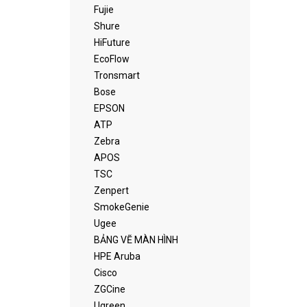
Fujie
Shure
HiFuture
EcoFlow
Tronsmart
Bose
EPSON
ATP
Zebra
APOS
TSC
Zenpert
SmokeGenie
Ugee
BẢNG VẼ MÀN HÌNH
HPE Aruba
Cisco
ZGCine
Ugreen