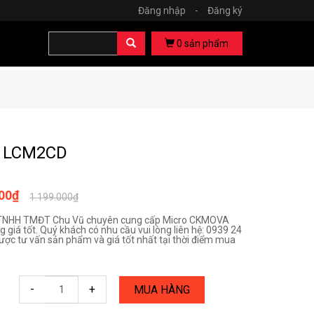
Đăng nhập
-
Đăng ký
0
sản phẩm
o LCM2CD
000₫
1.199.000₫
TNHH TMĐT Chu Vũ chuyên cung cấp Micro CKMOVA
 giá tốt. Quý khách có nhu cầu vui lòng liên hệ: 0939 24
ược tư vấn sản phẩm và giá tốt nhất tại thời điểm mua
-
+
MUA HÀNG