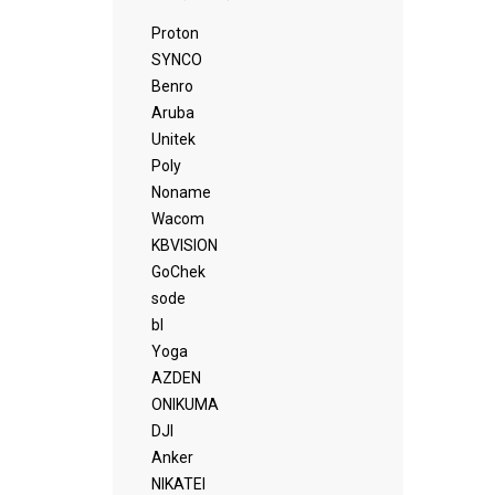
Proton
SYNCO
Benro
Aruba
Unitek
Poly
Noname
Wacom
KBVISION
GoChek
sode
bl
Yoga
AZDEN
ONIKUMA
DJI
Anker
NIKATEI