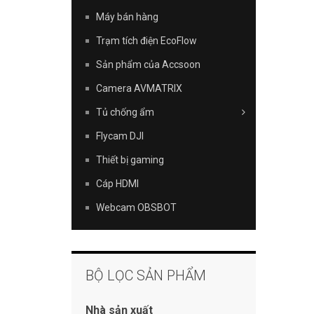
Máy bán hàng
Trạm tích điện EcoFlow
Sản phẩm của Accsoon
Camera AVMATRIX
Tủ chống ẩm
Flycam DJI
Thiết bị gaming
Cáp HDMI
Webcam OBSBOT
BỘ LỌC SẢN PHẨM
Nhà sản xuất