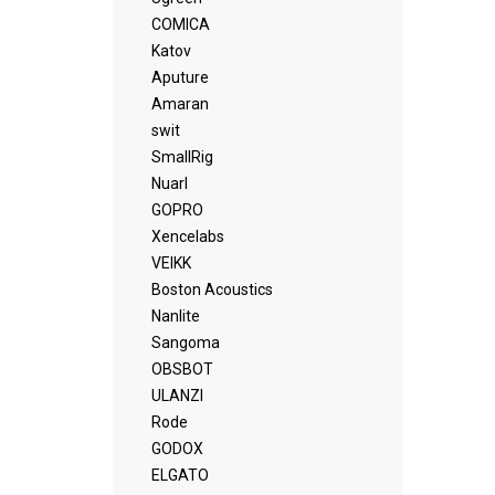
COMICA
Katov
Aputure
Amaran
swit
SmallRig
Nuarl
GOPRO
Xencelabs
VEIKK
Boston Acoustics
Nanlite
Sangoma
OBSBOT
ULANZI
Rode
GODOX
ELGATO