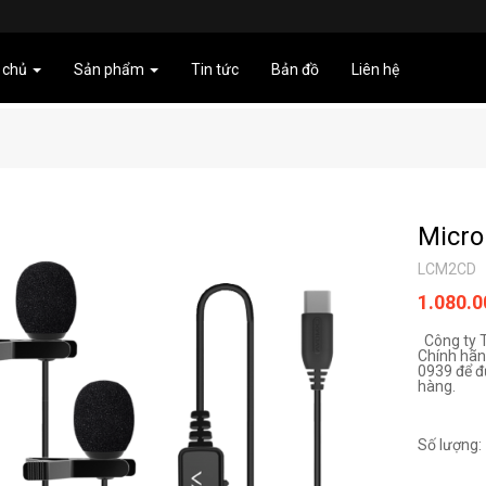
 chủ
Sản phẩm
Tin tức
Bản đồ
Liên hệ
Micr
LCM2CD
1.080.
Công ty 
Chính hãng
0939 để đ
hàng.
Số lượng: