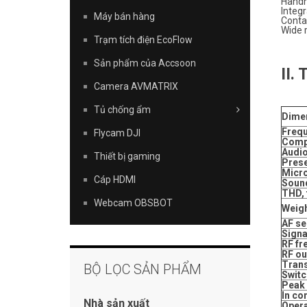
Handh
Integ
Máy bán hàng
Contac
Wide 
Trạm tích điện EcoFlow
Sản phẩm của Accsoon
II.
Camera AVMATRIX
Tủ chống ẩm
Dime
Frequ
Flycam DJI
Comp
Audi
Thiết bị gaming
Pres
Micr
Cáp HDMI
Sound
THD, 
Webcam OBSBOT
Weig
AF se
Signa
RF fr
RF ou
Trans
BỘ LỌC SẢN PHẨM
Switc
Peak 
In co
Nhà sản xuất
Opera