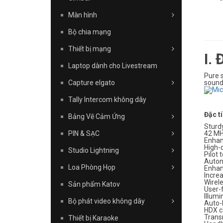
Màn hình
Bộ chia mạng
Thiết bị mạng
I.
Laptop dành cho Livestream
Pure 
sound 
Capture elgato
Tally Intercom không dây
Đặc t
Bảng Vẽ Cảm Ứng
Sturd
PIN & SẠC
42 MH
Enhan
High-q
Studio Lightning
Pilot 
Autom
Loa Phòng Họp
Enhan
Increa
Wirele
Sản phẩm Katov
User-
Illumi
Bộ phát video không dây
Auto-L
HDX c
Transm
Thiết bị Karaoke