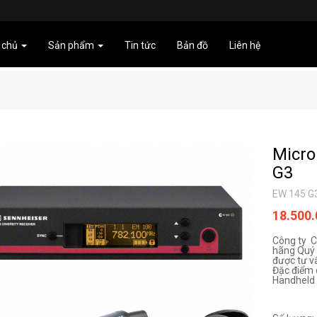
 chủ
Sản phẩm
Tin tức
Bản đồ
Liên hệ
Micro
G3
EW 145 G
18.500
Công ty C
hãng Quý 
được tư v
Đặc điểm 
Handheld 