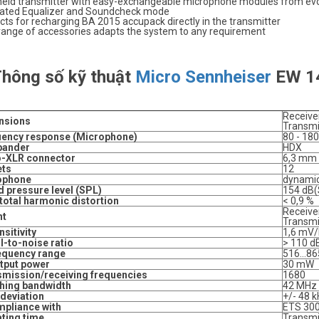
eld transmitter with easy-exchangeable microphone modules from evol
rated Equalizer and Soundcheck mode
ts for recharging BA 2015 accupack directly in the transmitter
range of accessories adapts the system to any requirement
 Thông số kỹ thuật
Micro Sennheiser
EW 14
Receive
nsions
Transmi
ency response (Microphone)
80 - 18
ander
HDX
o-XLR connector
6,3 mm
ets
12
ophone
dynami
 pressure level (SPL)
154 dB(
total harmonic distortion
< 0,9 %
Receiver
ht
Transmi
nsitivity
1,6 mV
l-to-noise ratio
> 110 d
equency range
516...8
tput power
30 mW
mission/receiving frequencies
1680
hing bandwidth
42 MHz
deviation
+/- 48 
mpliance with
ETS 300
ting time
Transmit