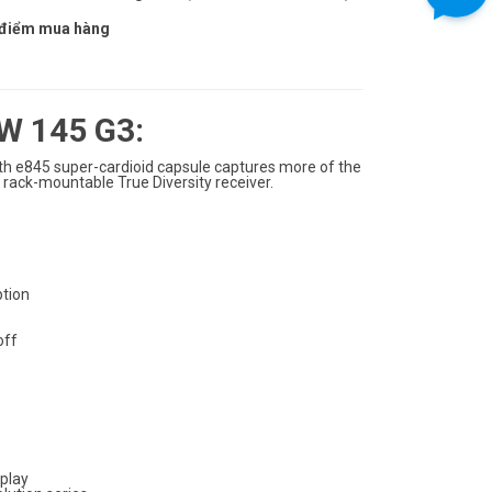
ời điểm mua hàng
EW 145 G3:
h e845 super-cardioid capsule captures more of the
 rack-mountable True Diversity receiver.
ption
off
splay