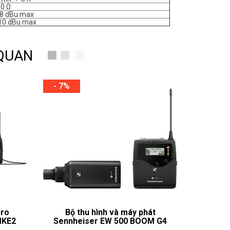
50 Ω
18 dBu max
+10 dBu max
 QUAN
- 7%
cro
Bộ thu hình và máy phát
MKE2
Sennheiser EW 500 BOOM G4