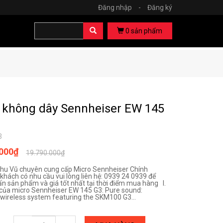
Đăng nhập
-
Đăng ký
0
sản phẩm
 không dây Sennheiser EW 145
3
.000₫
19.790.000₫
hu Vũ chuyên cung cấp Micro Sennheiser Chính
khách có nhu cầu vui lòng liên hệ: 0939 24 0939 để
ấn sản phẩm và giá tốt nhất tại thời điểm mua hàng I.
của micro Sennheiser EW 145 G3: Pure sound:
wireless system featuring the SKM100 G3...