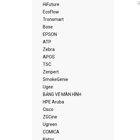
3
HiFuture
EcoFlow
Tronsmart
Bose
EPSON
ATP
Zebra
APOS
TSC
Zenpert
SmokeGenie
Ugee
BẢNG VẼ MÀN HÌNH
HPE Aruba
Cisco
ZGCine
Ugreen
COMICA
Katov