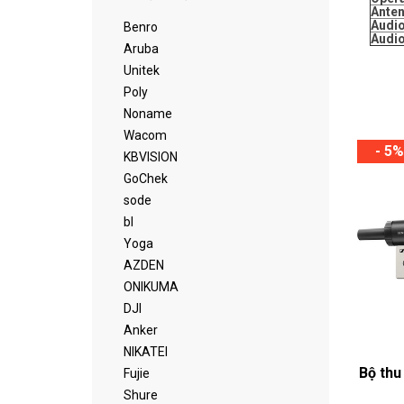
Anten
Audio
Benro
Audio
Aruba
Unitek
Poly
Noname
Wacom
- 5%
KBVISION
GoChek
sode
bl
Yoga
AZDEN
ONIKUMA
DJI
Anker
NIKATEI
Bộ thu
Fujie
Shure