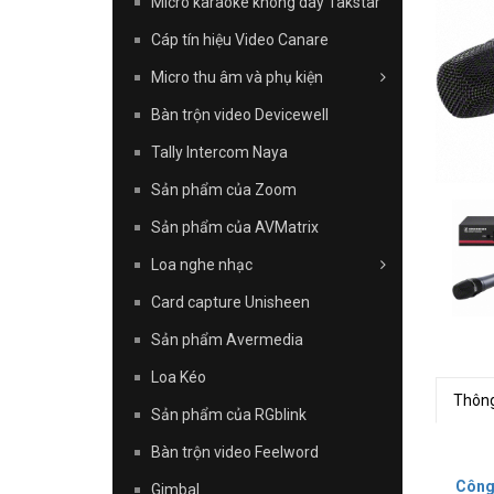
Micro karaoke không dây Takstar
Cáp tín hiệu Video Canare
Micro thu âm và phụ kiện
Bàn trộn video Devicewell
Tally Intercom Naya
Sản phẩm của Zoom
Sản phẩm của AVMatrix
Loa nghe nhạc
Card capture Unisheen
Sản phẩm Avermedia
Loa Kéo
Thông
Sản phẩm của RGblink
Bàn trộn video Feelword
Công
Gimbal