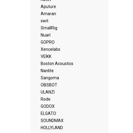
Aputure
Amaran
swit
SmallRig
Nuarl
GOPRO
Xencelabs
VEIKK
Boston Acoustics
Nanlite
Sangoma
OBSBOT
ULANZI
Rode
GODOX
ELGATO
SOUNDMAX
HOLLYLAND