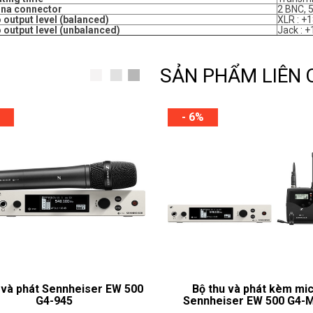
na connector
2 BNC, 
 output level (balanced)
XLR : +
 output level (unbalanced)
Jack : 
SẢN PHẨM LIÊN
- 6%
 và phát Sennheiser EW 500
Bộ thu và phát kèm mi
G4-945
Sennheiser EW 500 G4-