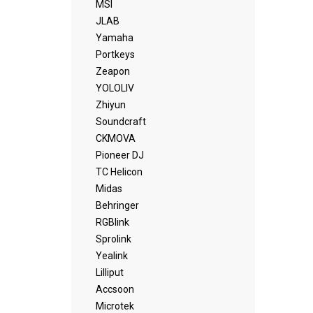
MSI
JLAB
Yamaha
Portkeys
Zeapon
YOLOLIV
Zhiyun
Soundcraft
CKMOVA
Pioneer DJ
TC Helicon
Midas
Behringer
RGBlink
Sprolink
Yealink
Lilliput
Accsoon
Microtek