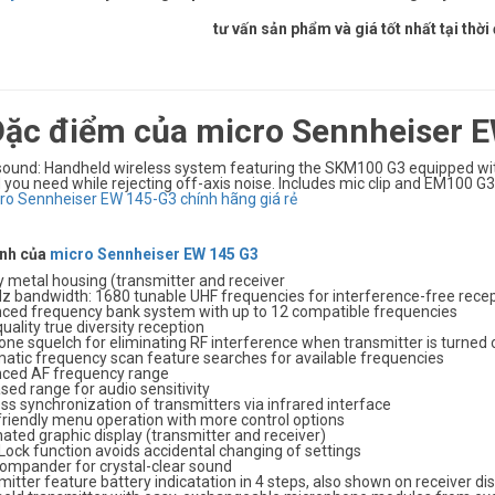
tư vấn sản phẩm và giá tốt nhất tại th
 Đặc điểm của micro Sennheiser 
sound: Handheld wireless system featuring the SKM100 G3 equipped wit
you need while rejecting off-axis noise. Includes mic clip and EM100 G3
ính của
micro Sennheiser EW 145 G3
y metal housing (transmitter and receiver
z bandwidth: 1680 tunable UHF frequencies for interference-free rece
ced frequency bank system with up to 12 compatible frequencies
uality true diversity reception
tone squelch for eliminating RF interference when transmitter is turned 
atic frequency scan feature searches for available frequencies
ced AF frequency range
sed range for audio sensitivity
ss synchronization of transmitters via infrared interface
friendly menu operation with more control options
nated graphic display (transmitter and receiver)
ock function avoids accidental changing of settings
ompander for crystal-clear sound
itter feature battery indicatation in 4 steps, also shown on receiver di