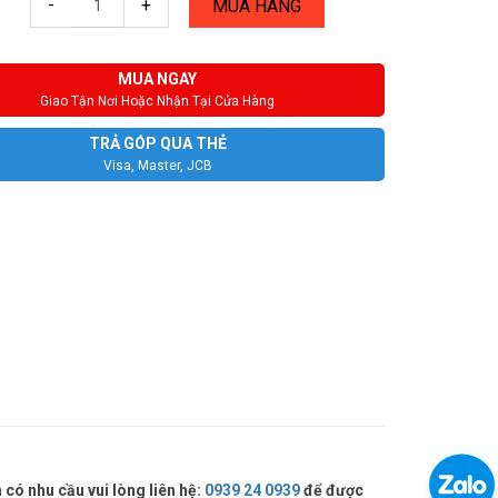
-
+
MUA HÀNG
MUA NGAY
Giao Tận Nơi Hoặc Nhận Tại Cửa Hàng
TRẢ GÓP QUA THẺ
Visa, Master, JCB
ó nhu cầu vui lòng liên hệ:
0939 24 0939
để được