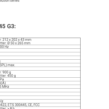
ution series
5 G3:
r: 212 x 202 x 43 mm
tter: Ø 50 x 265 mm
000 Hz
c
SPL) max.
: 900 g
tter: 450 g
/Pa
B(A)
65 MHz
kHz
422, ETS 300445, CE, FCC
ter: > 8 h