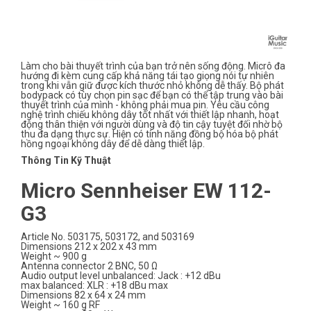
Làm cho bài thuyết trình của bạn trở nên sống động. Micrô đa
hướng đi kèm cung cấp khả năng tái tạo giọng nói tự nhiên
trong khi vẫn giữ được kích thước nhỏ không dễ thấy. Bộ phát
bodypack có tùy chọn pin sạc để bạn có thể tập trung vào bài
thuyết trình của mình - không phải mua pin. Yêu cầu công
nghệ trình chiếu không dây tốt nhất với thiết lập nhanh, hoạt
động thân thiện với người dùng và độ tin cậy tuyệt đối nhờ bộ
thu đa dạng thực sự. Hiện có tính năng đồng bộ hóa bộ phát
hồng ngoại không dây để dễ dàng thiết lập.
Thông Tin Kỹ Thuật
Micro Sennheiser EW 112-
G3
Article No. 503175, 503172, and 503169
Dimensions 212 x 202 x 43 mm
Weight ~ 900 g
Antenna connector 2 BNC, 50 Ω
Audio output level unbalanced: Jack : +12 dBu
max balanced: XLR : +18 dBu max
Dimensions 82 x 64 x 24 mm
Weight ~ 160 g RF