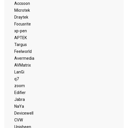
Accsoon
Microtek
Draytek
Focusrite
xp-pen
APTEK
Targus
Feelworld
Avermedia
AVMatrix
LanGi
q7
zoom
Edifier
Jabra
NaYa
Devicewell
CVW
Unisheen