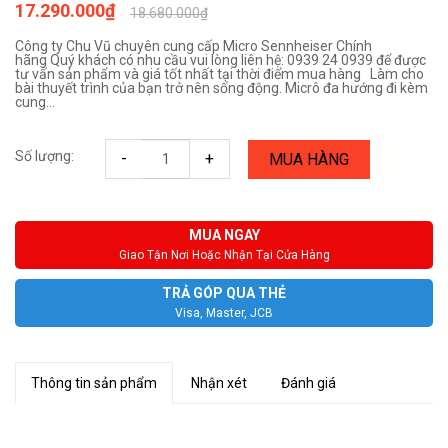
17.290.000₫
18.680.000₫
Công ty Chu Vũ chuyên cung cấp Micro Sennheiser Chính
hãng Quý khách có nhu cầu vui lòng liên hệ: 0939 24 0939 để được
tư vấn sản phẩm và giá tốt nhất tại thời điểm mua hàng Làm cho
bài thuyết trình của bạn trở nên sống động. Micrô đa hướng đi kèm
cung...
Số lượng:
-
+
MUA HÀNG
MUA NGAY
Giao Tận Nơi Hoặc Nhận Tại Cửa Hàng
TRẢ GÓP QUA THẺ
Visa, Master, JCB
Thông tin sản phẩm
Nhận xét
Đánh giá