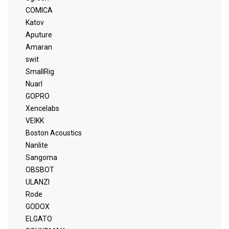
COMICA
Katov
Aputure
Amaran
swit
SmallRig
Nuarl
GOPRO
Xencelabs
VEIKK
Boston Acoustics
Nanlite
Sangoma
OBSBOT
ULANZI
Rode
GODOX
ELGATO