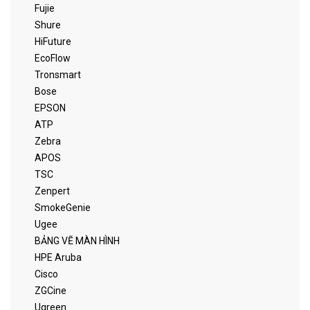
Fujie
Shure
HiFuture
EcoFlow
Tronsmart
Bose
EPSON
ATP
Zebra
APOS
TSC
Zenpert
SmokeGenie
Ugee
BẢNG VẼ MÀN HÌNH
HPE Aruba
Cisco
ZGCine
Ugreen