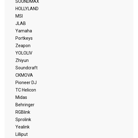
SOUNDMAX
HOLLYLAND
MSI
JLAB
Yamaha
Portkeys
Zeapon
YOLOLIV
Zhiyun
Soundcraft
CKMOVA
Pioneer DJ
TC Helicon
Midas
Behringer
RGBlink
Sprolink
Yealink
Lilliput