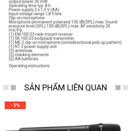
output power 30 mW
Operating time typ. 8 h
Power supply 2 x 1,5 V (AA)
Input voltage range 1,8 V line
Clip-on microphone
Microphone permanent polarized 130 dB(SPL) max. Sound
pressure level (SPL) 130 dB(SPL) max. AF sensitivity 20
mV/Pa
(1) EM 100 G3 rack-mount receiver
(1) SK 100 G3 bodypack transmitter
(1) ME 2 clip-on microphone (omnidirectional pick-up pattern)
(1) NT 2 power supply unit
(2) antennas
(2) stacking elements
(2) AA batteries
Operating instructions
SẢN PHẨM LIÊN QUAN
- 5%