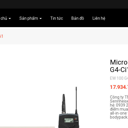
 chủ
Sản phẩm
Tin tức
Bản đồ
Liên hệ
i1
Micro
G4-Ci
EW 100 G
17.934
Công ty 
Sennheise
hệ: 0939 
điểm mua 
all-in-one
bodypack.