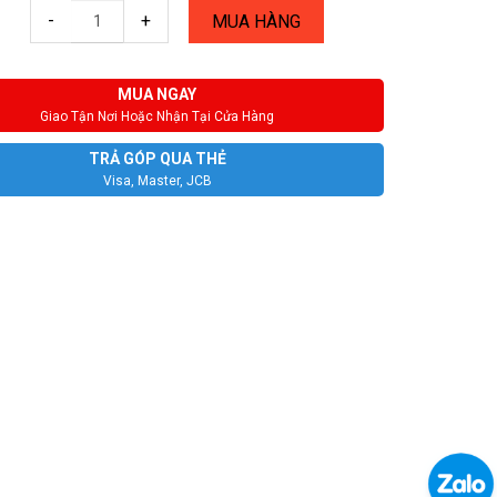
-
+
MUA HÀNG
MUA NGAY
Giao Tận Nơi Hoặc Nhận Tại Cửa Hàng
TRẢ GÓP QUA THẺ
Visa, Master, JCB