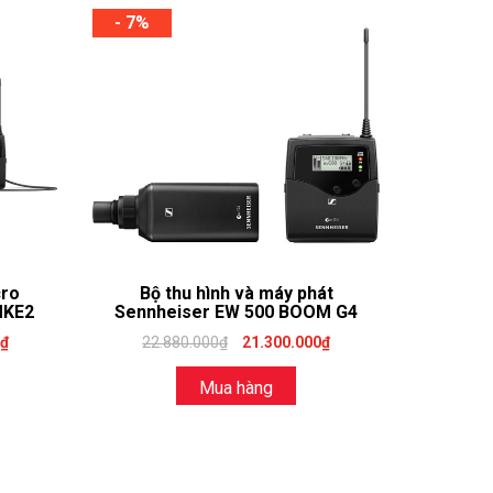
- 7%
cro
Bộ thu hình và máy phát
MKE2
Sennheiser EW 500 BOOM G4
0₫
22.880.000₫
21.300.000₫
Mua hàng