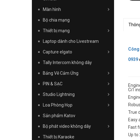
Màn hình
Bộ chia mạng
Thông
Thiết bị mạng
Laptop dành cho Livestream
Công
Capture elgato
0939
Tally Intercom không dây
Bảng Vẽ Cảm Ứng
PIN & SẠC
Engine
Ci1 in
Studio Lightning
Engine
Robust
Loa Phòng Họp
True d
Sản phẩm Katov
Easy a
Bộ phát video không dây
Fast f
Up to
Thiết bị Karaoke