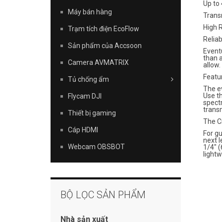
Up to 
Máy bán hàng
Trans
High 
Trạm tích điện EcoFlow
Relia
Sản phẩm của Accsoon
Eventu
than a
Camera AVMATRIX
allow.
Featur
Tủ chống ẩm
The ev
Use th
Flycam DJI
spectr
trans
Thiết bị gaming
The C
Cáp HDMI
For gu
next l
Webcam OBSBOT
1/4" 
lightw
BỘ LỌC SẢN PHẨM
Nhà sản xuất