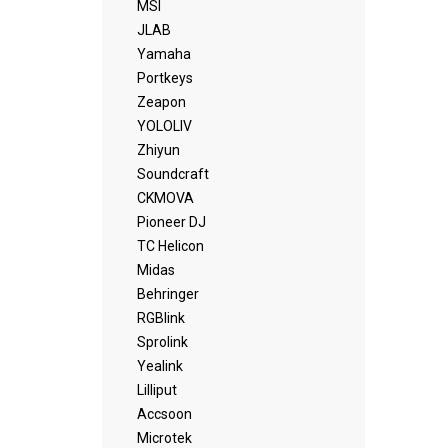
MSI
JLAB
Yamaha
Portkeys
Zeapon
YOLOLIV
Zhiyun
Soundcraft
CKMOVA
Pioneer DJ
TC Helicon
Midas
Behringer
RGBlink
Sprolink
Yealink
Lilliput
Accsoon
Microtek