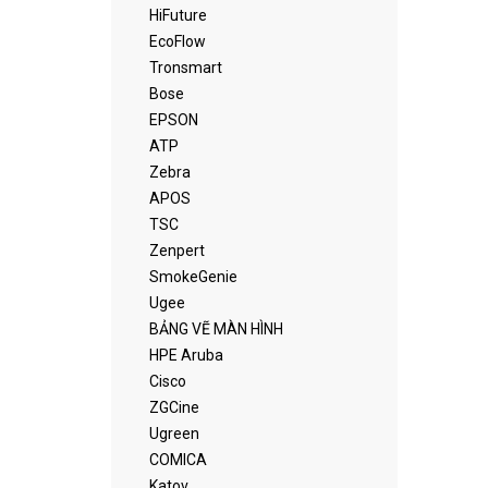
HiFuture
EcoFlow
Tronsmart
Bose
EPSON
ATP
Zebra
APOS
TSC
Zenpert
SmokeGenie
Ugee
BẢNG VẼ MÀN HÌNH
HPE Aruba
Cisco
ZGCine
Ugreen
COMICA
Katov