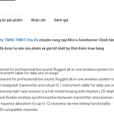
 tin sản phẩm
Nhận xét
Đánh giá
 ty TNHH TMĐT Chu Vũ
chuyên cung cấp Micro Sennheiser Chính hãng
để được tư vấn sản phẩm và giá tốt nhất tại thời điểm mua hàng
ered for professional live sound: Rugged all-in-one wireless system fo
strument cable for daily use on stage
eered for professional live sound: Rugged all-in-one wireless system fo
 bodypack transmitter and robust Ci 1 instrument cable for daily use o
iversity half-rack receiver in a full-metal housing with intuitive LCD displa
nd flexible wireless synchronization between transmitter and receiver v
requency allocation for up to 12 receivers via new linking functionality
 20 compatible channels