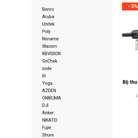
- 5%
Benro
Aruba
Unitek
Poly
Noname
Wacom
KBVISION
GoChek
sode
bl
Bộ thu
Yoga
AZDEN
3
ONIKUMA
DJI
Anker
NIKATEI
Fujie
Shure