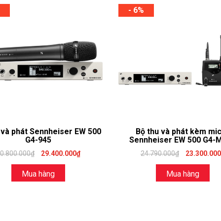
- 6%
 và phát Sennheiser EW 500
Bộ thu và phát kèm mi
G4-945
Sennheiser EW 500 G4-
0.800.000₫
29.400.000₫
24.790.000₫
23.300.00
Mua hàng
Mua hàng