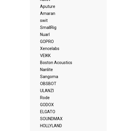
Aputure
Amaran
swit
SmallRig
Nuarl
GOPRO
Xencelabs
VEIKK
Boston Acoustics
Nanlite
Sangoma
OBSBOT
ULANZI
Rode
GODOX
ELGATO
SOUNDMAX
HOLLYLAND