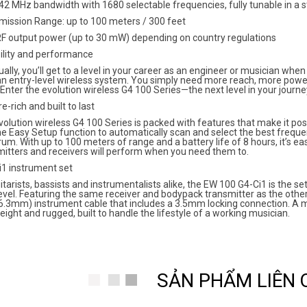
42 MHz bandwidth with 1680 selectable frequencies, fully tunable in a 
mission Range: up to 100 meters / 300 feet
RF output power (up to 30 mW) depending on country regulations
bility and performance
ally, you’ll get to a level in your career as an engineer or musician w
n entry-level wireless system. You simply need more reach, more power 
 Enter the evolution wireless G4 100 Series—the next level in your journe
e-rich and built to last
olution wireless G4 100 Series is packed with features that make it possi
e Easy Setup function to automatically scan and select the best frequ
um. With up to 100 meters of range and a battery life of 8 hours, it’s 
mitters and receivers will perform when you need them to.
i1 instrument set
itarists, bassists and instrumentalists alike, the EW 100 G4-Ci1 is the 
evel. Featuring the same receiver and bodypack transmitter as the othe
(6.3mm) instrument cable that includes a 3.5mm locking connection. A 
eight and rugged, built to handle the lifestyle of a working musician.
SẢN PHẨM LIÊN