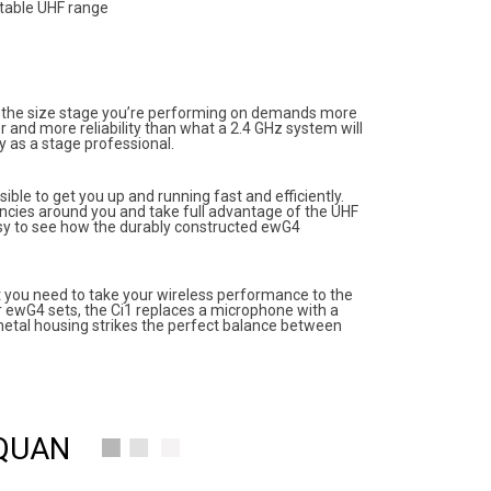
stable UHF range
hen the size stage you’re performing on demands more
and more reliability than what a 2.4 GHz system will
y as a stage professional.
ble to get you up and running fast and efficiently.
encies around you and take full advantage of the UHF
easy to see how the durably constructed ewG4
set you need to take your wireless performance to the
r ewG4 sets, the Ci1 replaces a microphone with a
metal housing strikes the perfect balance between
 QUAN