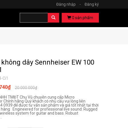
Đăng nhập
-
Đăng ký
0
sản phẩm
 không dây Sennheiser EW 100
1
4-Ci1
.740₫
20.000.000₫
TNHH TMĐT Chu Vũ chuyên cung cấp Micro
r Chính hãng Quý khách có nhu cầu vui lòng liên
24 0939 để được tư vấn sản phẩm và giá tốt nhất tại thời
hàng Engineered for professional live sound: Rugged
 wireless system for guitar and bass. Robust
..