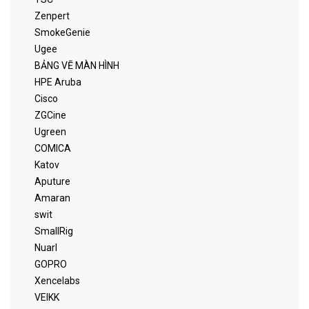
Zenpert
SmokeGenie
Ugee
BẢNG VẼ MÀN HÌNH
HPE Aruba
Cisco
ZGCine
Ugreen
COMICA
Katov
Aputure
Amaran
swit
SmallRig
Nuarl
GOPRO
Xencelabs
VEIKK