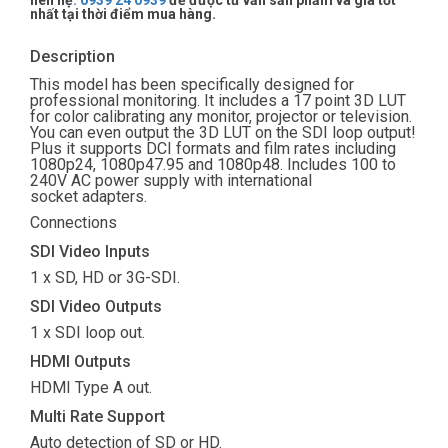
liên hệ
:
0939 24 0939
để được tư vấn sản phẩm và giá tốt
nhất tại thời điểm mua hàng.
Description
This model has been specifically designed for
professional monitoring. It includes a 17 point 3D LUT
for color calibrating any monitor, projector or television.
You can even output the 3D LUT on the SDI loop output!
Plus it supports DCI formats and film rates including
1080p24, 1080p47.95 and 1080p48. Includes 100 to
240V AC power supply with international
socket adapters.
Connections
SDI Video Inputs
1 x SD, HD or 3G-SDI.
SDI Video Outputs
1 x SDI loop out.
HDMI Outputs
HDMI Type A out.
Multi Rate Support
Auto detection of SD or HD.