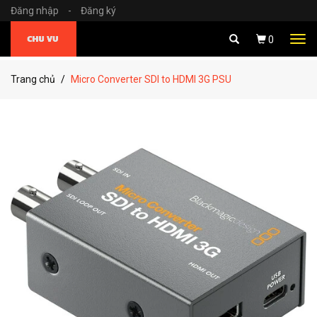
Đăng nhập
-
Đăng ký
Tog
0
navi
Trang chủ
Micro Converter SDI to HDMI 3G PSU