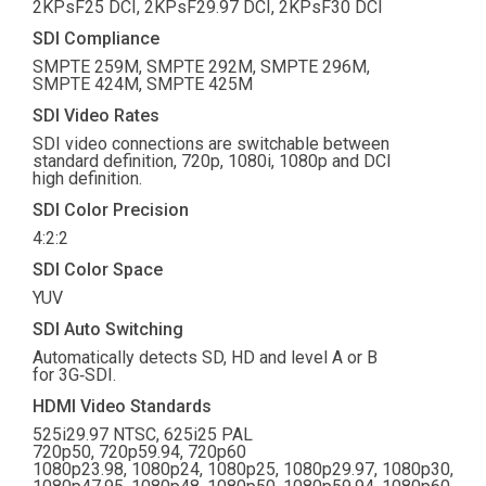
2KPsF25 DCI, 2KPsF29.97 DCI, 2KPsF30 DCI
SDI Compliance
SMPTE 259M, SMPTE 292M, SMPTE 296M,
SMPTE 424M, SMPTE 425M
SDI Video Rates
SDI video connections are switchable between
standard definition, 720p, 1080i, 1080p and DCI
high definition.
SDI Color Precision
4:2:2
SDI Color Space
YUV
SDI Auto Switching
Automatically detects SD, HD and level A or B
for 3G‑SDI.
HDMI Video Standards
525i29.97 NTSC, 625i25 PAL
720p50, 720p59.94, 720p60
1080p23.98, 1080p24, 1080p25, 1080p29.97, 1080p30,