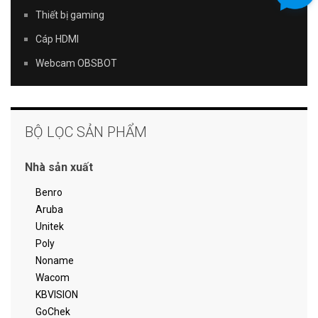
Thiết bị gaming
Cáp HDMI
Webcam OBSBOT
BỘ LỌC SẢN PHẨM
Nhà sản xuất
Benro
Aruba
Unitek
Poly
Noname
Wacom
KBVISION
GoChek