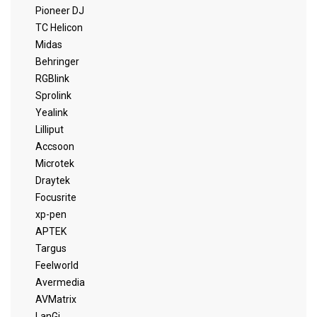
Pioneer DJ
TC Helicon
Midas
Behringer
RGBlink
Sprolink
Yealink
Lilliput
Accsoon
Microtek
Draytek
Focusrite
xp-pen
APTEK
Targus
Feelworld
Avermedia
AVMatrix
LanGi