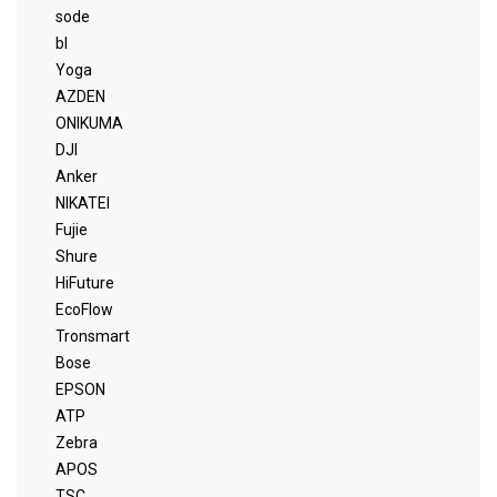
sode
bl
Yoga
AZDEN
ONIKUMA
DJI
Anker
NIKATEI
Fujie
Shure
HiFuture
EcoFlow
Tronsmart
Bose
EPSON
ATP
Zebra
APOS
TSC