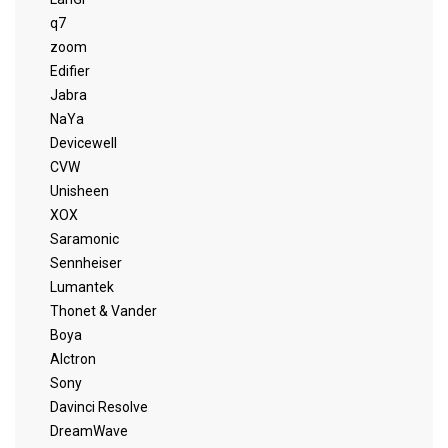
q7
zoom
Edifier
Jabra
NaYa
Devicewell
CVW
Unisheen
XOX
Saramonic
Sennheiser
Lumantek
Thonet & Vander
Boya
Alctron
Sony
Davinci Resolve
DreamWave