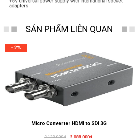
+5V universal power supply with international socket
adapters
SẢN PHẨM LIÊN QUAN
- 2%
Micro Converter HDMI to SDI 3G
2.139.000₫
2.088.000₫