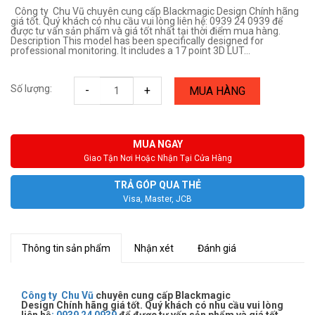
Công ty Chu Vũ chuyên cung cấp Blackmagic Design Chính hãng
giá tốt. Quý khách có nhu cầu vui lòng liên hệ: 0939 24 0939 để
được tư vấn sản phẩm và giá tốt nhất tại thời điểm mua hàng.
Description This model has been specifically designed for
professional monitoring. It includes a 17 point 3D LUT...
Số lượng:
-
+
MUA HÀNG
MUA NGAY
Giao Tận Nơi Hoặc Nhận Tại Cửa Hàng
TRẢ GÓP QUA THẺ
Visa, Master, JCB
Thông tin sản phẩm
Nhận xét
Đánh giá
Công ty Chu Vũ
chuyên cung cấp Blackmagic
Design Chính hãng giá tốt. Quý khách có nhu cầu vui lòng