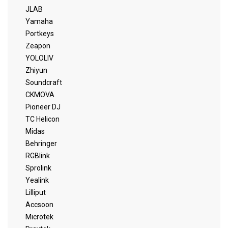
JLAB
Yamaha
Portkeys
Zeapon
YOLOLIV
Zhiyun
Soundcraft
CKMOVA
Pioneer DJ
TC Helicon
Midas
Behringer
RGBlink
Sprolink
Yealink
Lilliput
Accsoon
Microtek