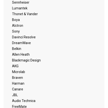
Sennheiser
Lumantek
Thonet & Vander
Boya
Alctron
Sony
Davinci Resolve
DreamWave
Belkin
Allen Heath
Blackmagic Design
AKG
Microlab
Braven
Harman
Canare
JBL
Audio Technica
FreeMate