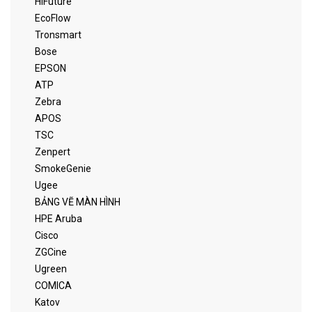
HiFuture
EcoFlow
Tronsmart
Bose
EPSON
ATP
Zebra
APOS
TSC
Zenpert
SmokeGenie
Ugee
BẢNG VẼ MÀN HÌNH
HPE Aruba
Cisco
ZGCine
Ugreen
COMICA
Katov