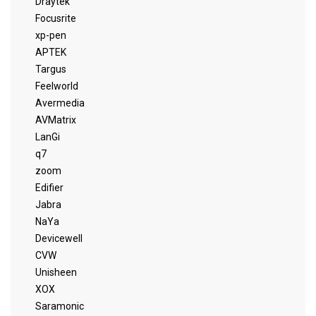
Draytek
Focusrite
xp-pen
APTEK
Targus
Feelworld
Avermedia
AVMatrix
LanGi
q7
zoom
Edifier
Jabra
NaYa
Devicewell
CVW
Unisheen
XOX
Saramonic