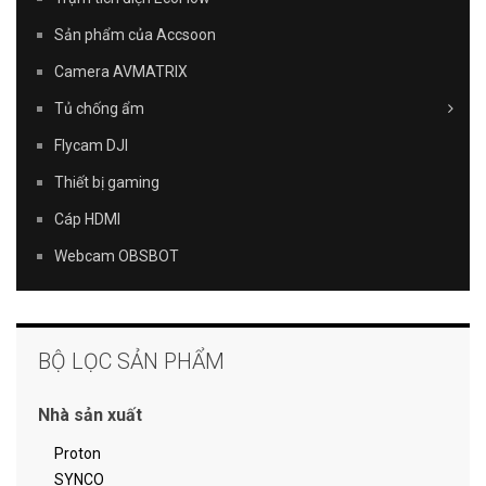
Sản phẩm của Accsoon
Camera AVMATRIX
Tủ chống ẩm
Flycam DJI
Thiết bị gaming
Cáp HDMI
Webcam OBSBOT
BỘ LỌC SẢN PHẨM
Nhà sản xuất
Proton
SYNCO