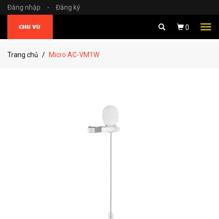
Đăng nhập
-
Đăng ký
Tog
0
navi
Trang chủ
Micro AC-VM1W