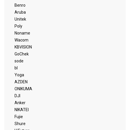
Benro
Aruba
Unitek
Poly
Noname
Wacom
KBVISION
GoChek
sode
bl
Yoga
AZDEN
ONIKUMA
DJI
Anker
NIKATEI
Fujie
Shure