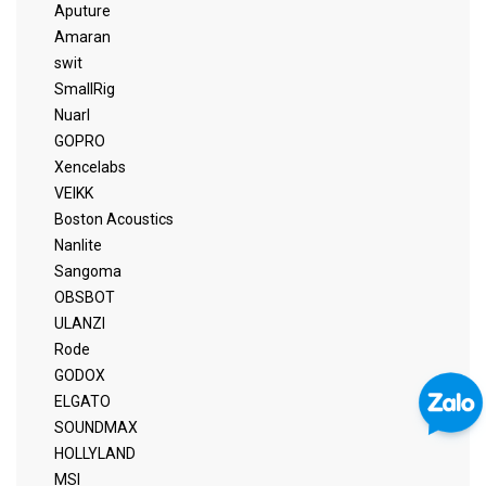
Aputure
Amaran
swit
SmallRig
Nuarl
GOPRO
Xencelabs
VEIKK
Boston Acoustics
Nanlite
Sangoma
OBSBOT
ULANZI
Rode
GODOX
ELGATO
SOUNDMAX
HOLLYLAND
MSI