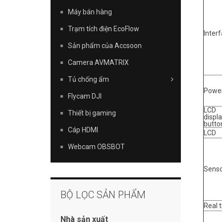
Máy bán hàng
Trạm tích điện EcoFlow
Inter
Sản phẩm của Accsoon
Camera AVMATRIX
Tủ chống ẩm
Powe
Flycam DJI
LCD
Thiết bị gaming
displ
butto
Cáp HDMI
LCD
Webcam OBSBOT
Senso
BỘ LỌC SẢN PHẨM
Real 
Nhà sản xuất