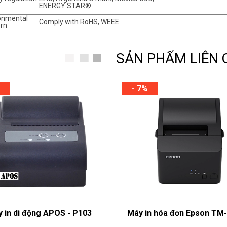
ENERGY STAR®
onmental
Comply with RoHS, WEEE
rn
SẢN PHẨM LIÊN
- 7%
 in di động APOS - P103
Máy in hóa đơn Epson TM-