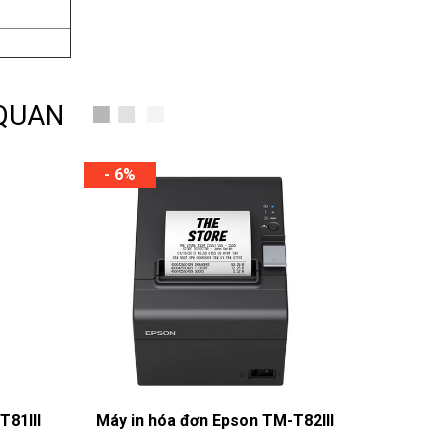
 QUAN
- 6%
T81III
Máy in hóa đơn Epson TM-T82III