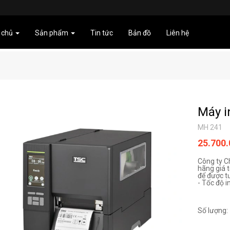
 chủ
Sản phẩm
Tin tức
Bản đồ
Liên hệ
Máy i
MH 241
25.700
Công ty C
hãng giá t
để được t
- Tốc độ i
Số lượng: