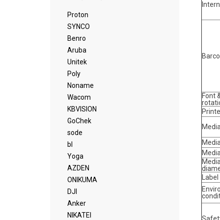
Intern
Proton
SYNCO
Benro
Aruba
Barc
Unitek
Poly
Noname
Font 
Wacom
rotati
KBVISION
Print
GoChek
Media
sode
Media
bl
Media
Yoga
Media
AZDEN
diame
Label
ONIKUMA
Envir
DJI
condi
Anker
NIKATEI
Safet