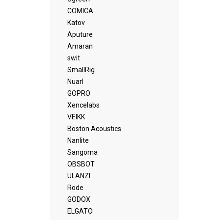
COMICA
Katov
Aputure
Amaran
swit
SmallRig
Nuarl
GOPRO
Xencelabs
VEIKK
Boston Acoustics
Nanlite
Sangoma
OBSBOT
ULANZI
Rode
GODOX
ELGATO