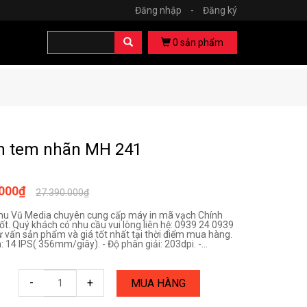
Đăng nhập
-
Đăng ký
0
sản phẩm
n tem nhãn MH 241
.000₫
27.390.000₫
hu Vũ Media chuyên cung cấp máy in mã vạch Chính
ốt. Quý khách có nhu cầu vui lòng liên hệ: 0939 24 0939
ư vấn sản phẩm và giá tốt nhất tại thời điểm mua hàng.
n: 14 IPS( 356mm/giây). - Độ phân giải: 203dpi. -...
-
+
MUA HÀNG