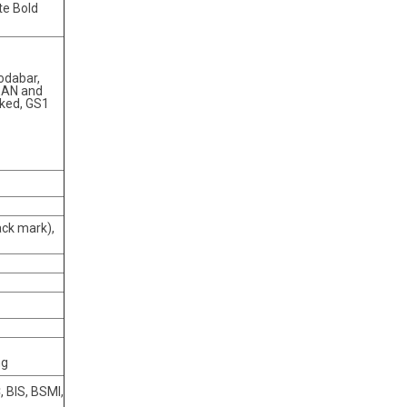
te Bold
odabar,
 EAN and
ked, GS1
ack mark),
ng
, BIS, BSMI,