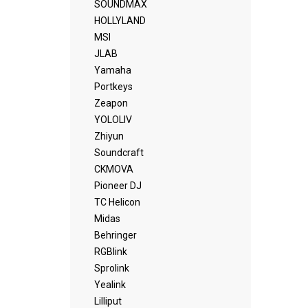
SOUNDMAX
HOLLYLAND
MSI
JLAB
Yamaha
Portkeys
Zeapon
YOLOLIV
Zhiyun
Soundcraft
CKMOVA
Pioneer DJ
TC Helicon
Midas
Behringer
RGBlink
Sprolink
Yealink
Lilliput