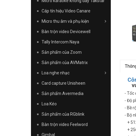
Micro karaoke không dây Takstar
Cáp tín hiệu Video Canare
Micro thu âm và phụ kiện
Bàn trộn video Devicewell
Tally Intercom Naya
Sản phẩm của Zoom
Sản phẩm của AVMatrix
Thông
Loa nghe nhạc
Côn
Card capture Unisheen
v
- Tốc 
Sản phẩm Avermedia
- Độ p
Loa Kéo
- Bề 
Sản phẩm của RGblink
- Bộ 
+ 51
Bàn trộn video Feelword
+ 25
Gimbal