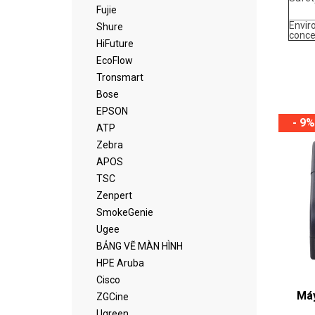
Fujie
Envir
Shure
conce
HiFuture
EcoFlow
Tronsmart
Bose
EPSON
- 9%
ATP
Zebra
APOS
TSC
Zenpert
SmokeGenie
Ugee
BẢNG VẼ MÀN HÌNH
HPE Aruba
Cisco
Máy
ZGCine
Ugreen