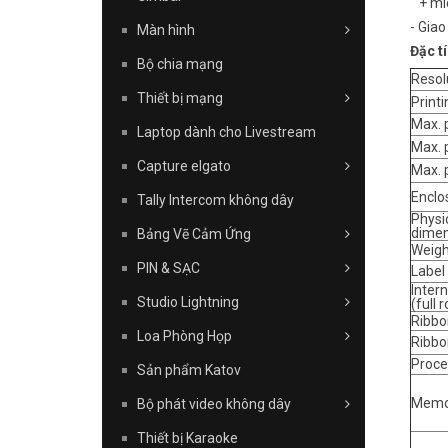
+ mic
- Giao
Màn hình
Đặc tí
Bộ chia mạng
Resol
Thiết bị mạng
Print
Max. 
Laptop dành cho Livestream
Max. p
Capture elgato
Max. p
Enclo
Tally Intercom không dây
Physi
dimen
Bảng Vẽ Cảm Ứng
Weigh
PIN & SẠC
Label 
Inter
Studio Lightning
(full r
Ribbo
Loa Phòng Họp
Ribbo
Proce
Sản phẩm Katov
Memo
Bộ phát video không dây
Thiết bị Karaoke