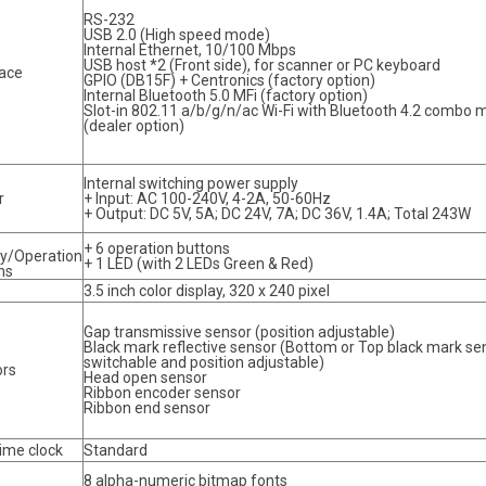
RS-232
USB 2.0 (High speed mode)
Internal Ethernet, 10/100 Mbps
USB host *2 (Front side), for scanner or PC keyboard
face
GPIO (DB15F) + Centronics (factory option)
Internal Bluetooth 5.0 MFi (factory option)
Slot-in 802.11 a/b/g/n/ac Wi-Fi with Bluetooth 4.2 combo 
(dealer option)
Internal switching power supply
r
+ Input: AC 100-240V, 4-2A, 50-60Hz
+ Output: DC 5V, 5A; DC 24V, 7A; DC 36V, 1.4A; Total 243W
+ 6 operation buttons
ay/Operation
+ 1 LED (with 2 LEDs Green & Red)
ns
3.5 inch color display, 320 x 240 pixel
Gap transmissive sensor (position adjustable)
Black mark reflective sensor (Bottom or Top black mark se
switchable and position adjustable)
rs
Head open sensor
Ribbon encoder sensor
Ribbon end sensor
time clock
Standard
8 alpha-numeric bitmap fonts