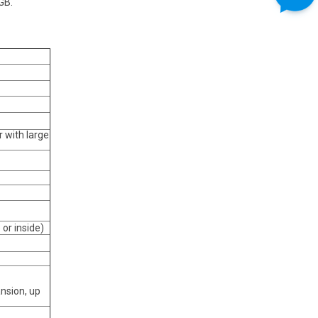
GB.
 with large
or inside)
nsion, up