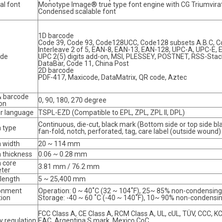
al font
Monotype Image® true type font engine with CG Triumvira
Condensed scalable font
1D barcode
Code 39, Code 93, Code128UCC, Code128 subsets A.B.C, C
Interleave 2 of 5, EAN-8, EAN-13, EAN-128, UPC-A, UPC-E,
ode
UPC 2(5) digits add-on, MSI, PLESSEY, POSTNET, RSS-Stac
DataBar, Code 11, China Post
2D barcode
PDF-417, Maxicode, DataMatrix, QR code, Aztec
& barcode
0, 90, 180, 270 degree
on
er language
TSPL-EZD (Compatible to EPL, ZPL, ZPL II, DPL)
Continuous, die-cut, black mark (Bottom side or top side bl
 type
fan-fold, notch, perforated, tag, care label (outside wound)
 width
20 ~ 114 mm
 thickness
0.06 ~ 0.28 mm
 core
3.81 mm / 76.2 mm
ter
 length
5 ~ 25,400 mm
onment
Operation: 0 ~ 40˚C (32 ~ 104˚F), 25~ 85% non-condensing
tion
Storage: -40 ~ 60 ˚C (-40 ~ 140˚F), 10~ 90% non-condensi
FCC Class A, CE Class A, RCM Class A, UL, cUL, TÜV, CCC, KC
y regulation
EAC, Argentina S mark, Mexico CoC,