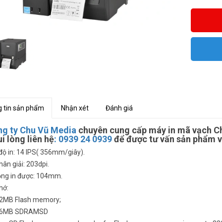
 tin sản phẩm
Nhận xét
Đánh giá
g ty Chu Vũ Media
chuyên cung cấp máy in mã vạch Ch
ui lòng liên hệ
:
0939 24 0939
để được tư vấn sản phẩm và
độ in: 14 IPS( 356mm/giây).
hân giải: 203dpi.
rộng in được: 104mm.
nhớ:
2MB Flash memory;
6MB SDRAMSD