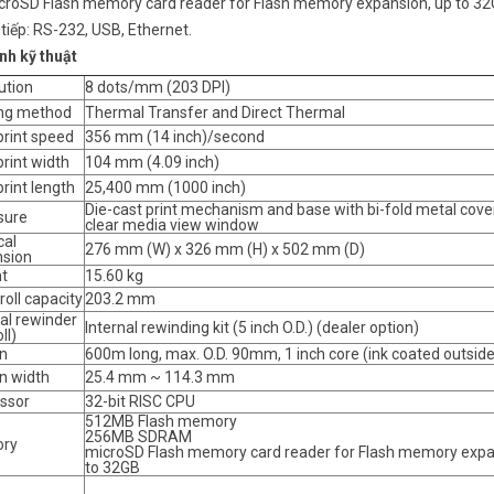
roSD Flash memory card reader for Flash memory expansion, up to 32
 tiếp: RS-232, USB, Ethernet.
nh kỹ thuật
ution
8 dots/mm (203 DPI)
ing method
Thermal Transfer and Direct Thermal
print speed
356 mm (14 inch)/second
rint width
104 mm (4.09 inch)
rint length
25,400 mm (1000 inch)
Die-cast print mechanism and base with bi-fold metal cover
sure
clear media view window
cal
276 mm (W) x 326 mm (H) x 502 mm (D)
sion
t
15.60 kg
roll capacity
203.2 mm
nal rewinder
Internal rewinding kit (5 inch O.D.) (dealer option)
oll)
n
600m long, max. O.D. 90mm, 1 inch core (ink coated outside 
n width
25.4 mm ~ 114.3 mm
ssor
32-bit RISC CPU
512MB Flash memory
256MB SDRAM
ry
microSD Flash memory card reader for Flash memory expa
to 32GB