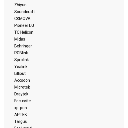
Zhiyun
Soundcraft
CKMOVA
Pioneer DJ
TC Helicon
Midas
Behringer
RGBlink
Sprolink
Yealink
Lilliput
Accsoon
Microtek
Draytek
Focusrite
xp-pen
APTEK
Targus