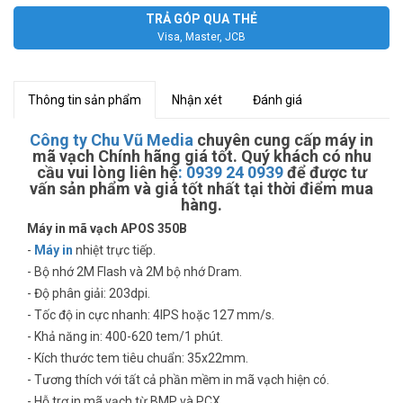
TRẢ GÓP QUA THẺ
Visa, Master, JCB
Thông tin sản phẩm
Nhận xét
Đánh giá
Công ty Chu Vũ Media
chuyên cung cấp máy in
mã vạch Chính hãng giá tốt. Quý khách có nhu
cầu vui lòng liên hệ
:
0939 24 0939
để được tư
vấn sản phẩm và giá tốt nhất tại thời điểm mua
hàng.
Máy in mã vạch APOS 350B
-
Máy in
nhiệt trực tiếp.
- Bộ nhớ 2M Flash và 2M bộ nhớ Dram.
- Độ phân giải: 203dpi.
- Tốc độ in cực nhanh: 4IPS hoặc 127 mm/s.
- Khả năng in: 400-620 tem/1 phút.
- Kích thước tem tiêu chuẩn: 35x22mm.
- Tương thích với tất cả phần mềm in mã vạch hiện có.
- Hỗ trợ in mã vạch từ BMP và PCX.