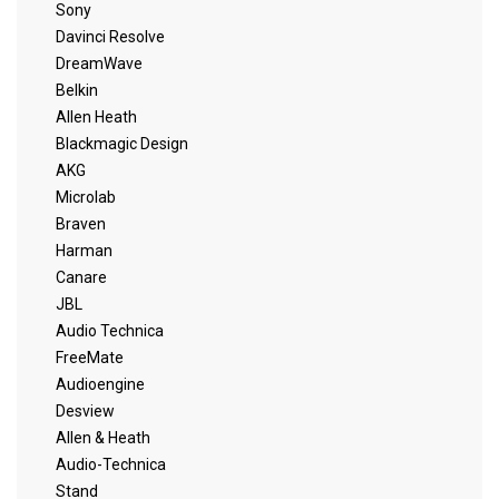
Sony
Davinci Resolve
DreamWave
Belkin
Allen Heath
Blackmagic Design
AKG
Microlab
Braven
Harman
Canare
JBL
Audio Technica
FreeMate
Audioengine
Desview
Allen & Heath
Audio-Technica
Stand