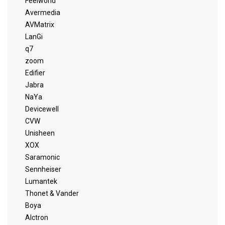
Feelworld
Avermedia
AVMatrix
LanGi
q7
zoom
Edifier
Jabra
NaYa
Devicewell
CVW
Unisheen
XOX
Saramonic
Sennheiser
Lumantek
Thonet & Vander
Boya
Alctron