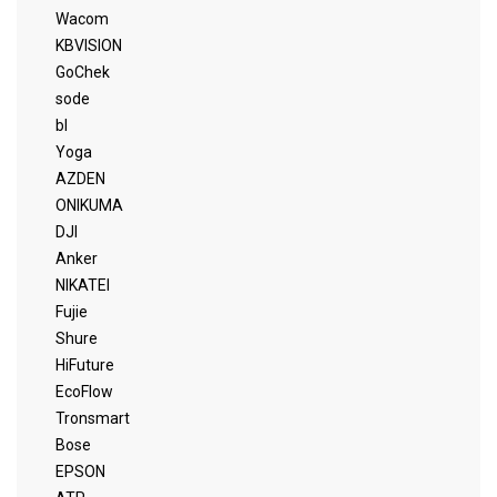
Wacom
KBVISION
GoChek
sode
bl
Yoga
AZDEN
ONIKUMA
DJI
Anker
NIKATEI
Fujie
Shure
HiFuture
EcoFlow
Tronsmart
Bose
EPSON