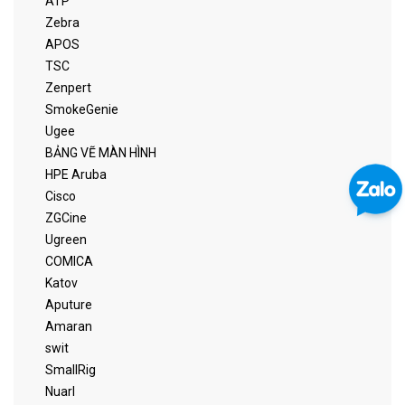
ATP
Zebra
APOS
TSC
Zenpert
SmokeGenie
Ugee
BẢNG VẼ MÀN HÌNH
HPE Aruba
Cisco
ZGCine
Ugreen
COMICA
Katov
Aputure
Amaran
swit
SmallRig
Nuarl