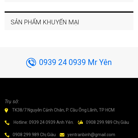
SẢN PHẨM KHUYẾN MẠI
0939 24 0939 Mr Yên
Trụ sở:
TK38/7 Nguyễn Cảnh Chân, P. Cầu Ông Lãnh, TP HCM
Hotline: 0939 24 0939 Anh Yên.
0908 299.989 Chị Giàu
0908 299.989 Chị Giàu
yentranbinh@gmail.com