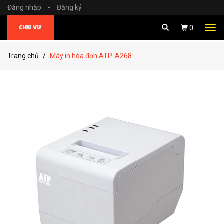
Đăng nhập
-
Đăng ký
Tog
0
navi
Trang chủ
Máy in hóa đơn ATP-A268