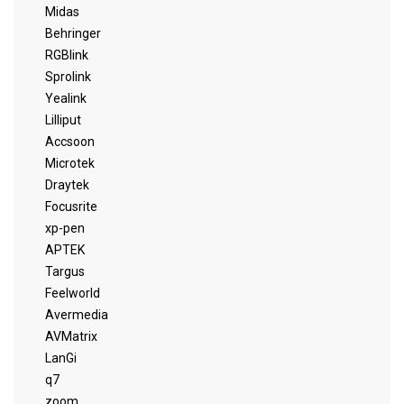
Midas
Behringer
RGBlink
Sprolink
Yealink
Lilliput
Accsoon
Microtek
Draytek
Focusrite
xp-pen
APTEK
Targus
Feelworld
Avermedia
AVMatrix
LanGi
q7
zoom