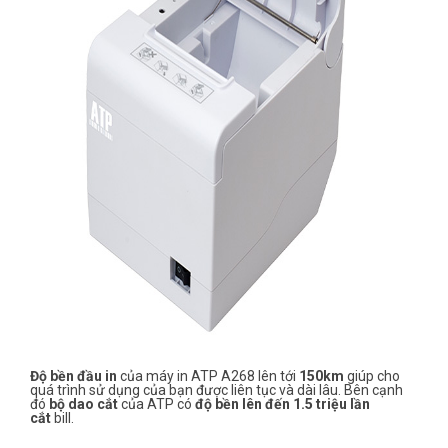
Độ bền đầu in
của máy in ATP A268 lên tới
150km
giúp cho
quá trình sử dụng của bạn được liên tục và dài lâu. Bên cạnh
đó
bộ dao cắt
của ATP có
độ bền lên đến 1.5 triệu lần
cắt
bill.