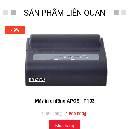
SẢN PHẨM LIÊN QUAN
- 9%
Máy in di động APOS - P103
1.980.000₫
1.800.000₫
Mua hàng