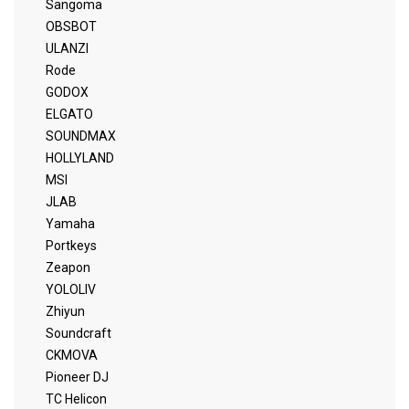
Sangoma
OBSBOT
ULANZI
Rode
GODOX
ELGATO
SOUNDMAX
HOLLYLAND
MSI
JLAB
Yamaha
Portkeys
Zeapon
YOLOLIV
Zhiyun
Soundcraft
CKMOVA
Pioneer DJ
TC Helicon