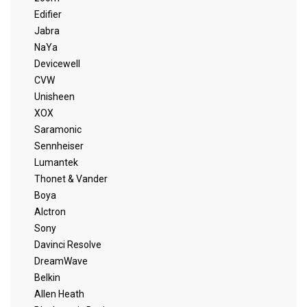
Edifier
Jabra
NaYa
Devicewell
CVW
Unisheen
XOX
Saramonic
Sennheiser
Lumantek
Thonet & Vander
Boya
Alctron
Sony
Davinci Resolve
DreamWave
Belkin
Allen Heath