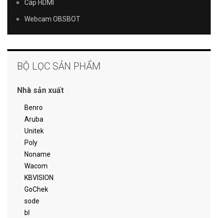
Cáp HDMI
Webcam OBSBOT
BỘ LỌC SẢN PHẨM
Nhà sản xuất
Benro
Aruba
Unitek
Poly
Noname
Wacom
KBVISION
GoChek
sode
bl