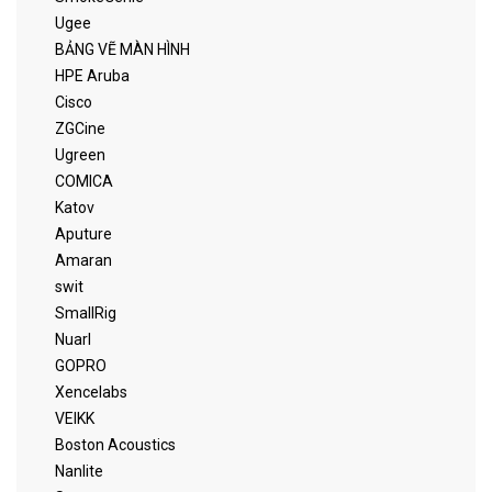
Ugee
BẢNG VẼ MÀN HÌNH
HPE Aruba
Cisco
ZGCine
Ugreen
COMICA
Katov
Aputure
Amaran
swit
SmallRig
Nuarl
GOPRO
Xencelabs
VEIKK
Boston Acoustics
Nanlite