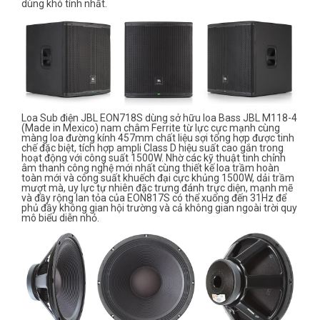
dùng khó tính nhất.
Loa Sub điện JBL EON718S dùng sở hữu loa Bass JBL M118-4
(Made in Mexico) nam châm Ferrite từ lực cực mạnh cùng
màng loa đường kính 457mm chất liệu sợi tổng hợp được tinh
chế đặc biệt, tích hợp ampli Class D hiệu suất cao gắn trong
hoạt động với công suất 1500W. Nhờ các kỹ thuật tinh chỉnh
âm thanh công nghệ mới nhất cùng thiết kế loa trầm hoàn
toàn mới và công suất khuếch đại cực khủng 1500W, dải trầm
mượt mà, uy lực tự nhiên đặc trưng đánh trực diện, mạnh mẽ
và đầy rộng lan tỏa của EON817S có thể xuống đến 31Hz để
phủ đầy không gian hội trường và cả không gian ngoài trời quy
mô biểu diễn nhỏ.