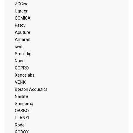
ZGCine
Ugreen
COMICA
Katov
Aputure
Amaran
swit
SmallRig
Nuarl
GOPRO
Xencelabs
VEIKK
Boston Acoustics
Nanlite
Sangoma
OBSBOT
ULANZI
Rode
GODOX