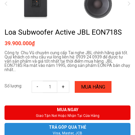
Loa Subwoofer Active JBL EON718S
39.900.000₫
Công ty Chu Vũ chuyên cung cấp Tai nghe JBL chính hãng giá tốt.
Quý khách có nhu cầu vui lòng liên hệ: 0939 24 0939 để được tư
vấn sản phẩm và giá tốt nhất tại thời điểm mua hàng. JBL
EON718S Ra mắt vào năm 1995, dòng sản phẩm EON PA bán chạy
nhất...
Số lượng:
-
+
MUA HÀNG
MUA NGAY
Giao Tận Nơi Hoặc Nhận Tại Cửa Hàng
TRẢ GÓP QUA THẺ
Visa, Master, JCB