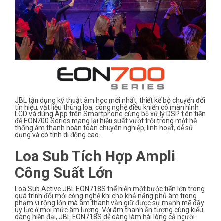
JBL tận dụng kỹ thuật âm học mới nhất, thiết kế bộ chuyển đổi
tín hiệu, vật liệu thùng loa, công nghệ điều khiển có màn hình
LCD và dùng App trên Smartphone cùng bộ xử lý DSP tiên tiến
để EON700 Series mang lại hiệu suất vượt trội trong một hệ
thống âm thanh hoàn toàn chuyên nghiệp, linh hoạt, dễ sử
dụng và có tính di động cao.
Loa Sub Tích Hợp Ampli
Công Suất Lớn
Loa Sub Active JBL EON718S thể hiện một bước tiến lớn trong
quá trình đổi mới công nghệ khi cho khả năng phủ âm trong
phạm vi rộng lớn mà âm thanh vẫn giữ được sự mạnh mẽ đầy
uy lực ở mọi mức âm lượng. Với âm thanh ấn tượng cùng kiểu
dáng hiện đại, JBL EON718S dễ dàng làm hài lòng cả người