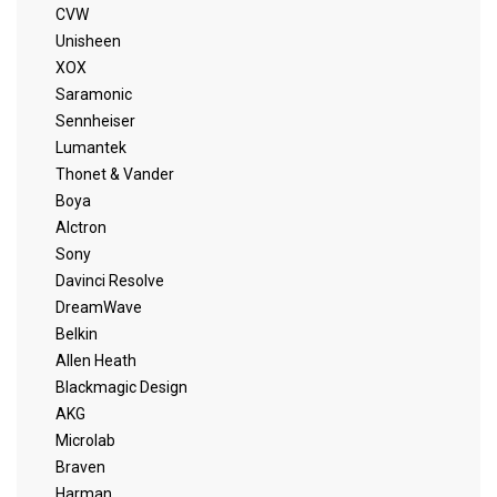
CVW
Unisheen
XOX
Saramonic
Sennheiser
Lumantek
Thonet & Vander
Boya
Alctron
Sony
Davinci Resolve
DreamWave
Belkin
Allen Heath
Blackmagic Design
AKG
Microlab
Braven
Harman