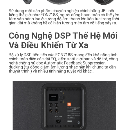
Sử dụng một sản phẩm chuyên nghiệp chính hãng JBL nổi
tiếng thế giới như EON718S, người dùng hoàn toàn có thể yên
tâm vận hành loa ở cường độ âm thanh lớn liên tục trong thời
gian dài mà không hề có hiện tượng méo âm vỡ tiếng xảy ra.
Công Nghệ DSP Thế Hệ Mới
Và Điều Khiển Từ Xa
Bộ xử lý DSP tiên tiến của EON718S mang đến khả năng tinh
chỉnh toàn diện các dải EQ, kiểm soát giới hạn và độ trễ, công
nghệ chống hú dbx Automatic Feedback Suppression,
ducking (tự động giảm âm lượng nhạc nền khi chúng ta cần
thuyết trình ) và nhiều tính năng tuyệt vời khác...