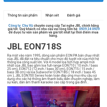
Thông tin sản phẩm
Nhận xét
Đánh giá
Công ty Chu Vũ
chuyên cung cấp Tai nghe JBL chính hãng
giá tốt. Quý khách có nhu cầu vui lòng liên hệ
:
0939 24 0939
để được tư vấn sản phẩm và giá tốt nhất tại thời điểm mua
hàng.
JBL EON718S
Ra mắt vào năm 1995, dòng sản phẩm EON PA bán chạy nhất
của JBL đã đặt ra tiêu chuẩn cho mức độ tuyệt vời của một hệ
thống loa công suất lớn. Với 4 model loa tích hợp ampli mới
nhất của JBL bao gồm loa full-range EON710 ( 10 inch / bass
25 cm), EON712 (12 inch / bass 30 cm), EON715 ( 15 inch /
bass 38 cm) và loa Subwoofer EON718S ( 18 inch / bass 45
cm ), JBL EON700 Series hoàn toàn đáp ứng mọi nhu cầu sử
dụng cho các hệ thống âm thanh biểu diễn chuyên nghiệp, làm
sự kiện, dàn âm thanh karaoke cao cấp trong gia đình…