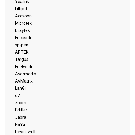
Yealink
Lilliput
Accsoon
Microtek
Draytek
Focusrite
xp-pen
APTEK
Targus
Feelworld
Avermedia
AVMatrix
LanGi
q7
zoom
Edifier
Jabra
NaYa
Devicewell