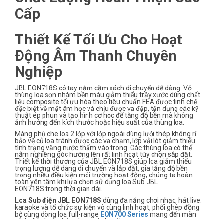
Cấp
Thiết Kế Tối Ưu
Cho Hoạt
Động Âm Thanh Chuyên
Nghiệp
JBL EON718S có tay nắm cầm xách di chuyển dễ dàng. Vỏ
thùng loa sơn nhám bền màu giảm thiểu trầy xước dùng chất
liệu composite tối ưu hóa theo tiêu chuẩn FEA được tinh chế
đặc biệt về mặt âm học và chịu được va đập, tận dụng các kỹ
thuật ép phun và tạo hình cơ học để tăng độ bền mà không
ảnh hưởng đến kích thước hoặc hiệu suất của thùng loa.
Màng phủ che loa 2 lớp với lớp ngoài dùng lưới thép không rỉ
bảo vệ củ loa tránh được các va chạm, lớp vải lót giảm thiểu
tình trạng văng nước thấm vào trong. Các thùng loa có thể
nằm nghiêng góc hướng lên rất linh hoạt tùy chọn sắp đặt.
Thiết kế thời thượng của JBL EON718S giúp loa giảm thiểu
trọng lượng dễ dàng di chuyển và lắp đặt, gia tăng độ bền
trong nhiều điều kiện môi trường hoạt động, chúng ta hoàn
toàn yên tâm khi lựa chọn sử dụng loa Sub JBL
EON718S trong thời gian dài.
Loa Sub điện JBL EON718S
dùng đa năng chơi nhạc, hát live.
karaoke và tổ chức sự kiện vô cùng linh hoạt, phối ghép đồng
bộ cùng dòng loa full-range
EON700 Series
mang đến màn