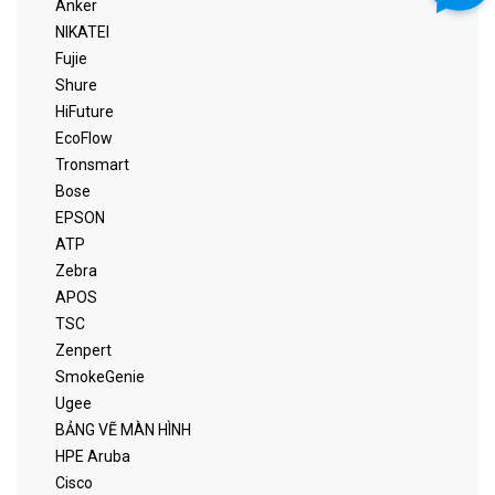
Anker
NIKATEI
Fujie
Shure
HiFuture
EcoFlow
Tronsmart
Bose
EPSON
ATP
Zebra
APOS
TSC
Zenpert
SmokeGenie
Ugee
BẢNG VẼ MÀN HÌNH
HPE Aruba
Cisco