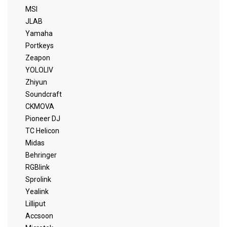
MSI
JLAB
Yamaha
Portkeys
Zeapon
YOLOLIV
Zhiyun
Soundcraft
CKMOVA
Pioneer DJ
TC Helicon
Midas
Behringer
RGBlink
Sprolink
Yealink
Lilliput
Accsoon