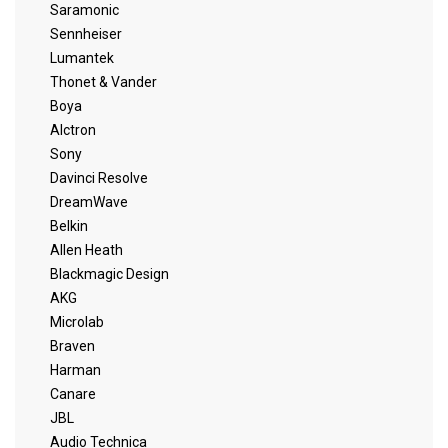
Saramonic
Sennheiser
Lumantek
Thonet & Vander
Boya
Alctron
Sony
Davinci Resolve
DreamWave
Belkin
Allen Heath
Blackmagic Design
AKG
Microlab
Braven
Harman
Canare
JBL
Audio Technica