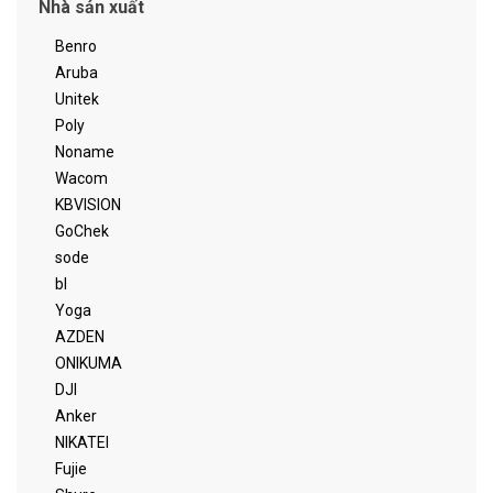
Nhà sản xuất
Benro
Aruba
Unitek
Poly
Noname
Wacom
KBVISION
GoChek
sode
bl
Yoga
AZDEN
ONIKUMA
DJI
Anker
NIKATEI
Fujie