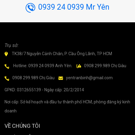
0939 24 0939 Mr Yên
Trụ sở:
TK38/7 Nguyễn Cảnh Chân, P. Cầu Ông Lãnh, TP HCM
Hotline: 0939 24 0939 Anh Yên.
0908 299.989 Chị Giàu
0908 299.989 Chị Giàu
yentranbinh@gmail.com
GPKD: 0312655139 - Ngày cấp: 20/2/2014
Nơi cấp: Sở kế hoạch và đầu tư thành phố HCM, phòng đăng ký kinh
doanh
VỀ CHÚNG TÔI