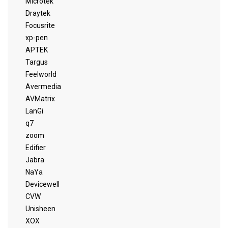
Microtek
Draytek
Focusrite
xp-pen
APTEK
Targus
Feelworld
Avermedia
AVMatrix
LanGi
q7
zoom
Edifier
Jabra
NaYa
Devicewell
CVW
Unisheen
XOX