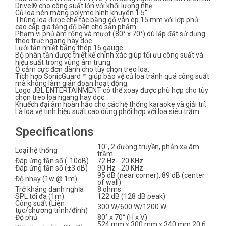
Drive® cho công suất lớn với khối lượng nhẹ
Củ loa nén màng polyme hình khuyên 1.5‘‘
Thùng loa được chế tác bằng gỗ ván ép 15 mm với lớp phủ
cao cấp gia tăng độ bền cho sản phẩm.
Phạm vi phủ âm rộng và mượt (80° x 70°) dù lắp đặt sử dụng
theo trục ngang hay dọc.
Lưới tản nhiệt bằng thép 16 gauge.
Bộ phân tần được thiết kế chính xác giúp tối ưu công suất và
hiệu suất trong vùng âm trung.
Ổ cắm cực đơn dành cho tùy chọn treo loa.
Tích hợp SonicGuard ™ giúp bảo vệ củ loa tránh quá công suất
mà không làm gián đoạn hoạt động.
Logo JBL ENTERTAINMENT có thể xoay được phù hợp cho tùy
chọn treo loa ngang hay dọc.
Khuếch đại âm hoàn hảo cho các hệ thống karaoke và giải trí.
Là loa vệ tinh hiệu suất cao dùng phối hợp với loa siêu trầm
Specifications
10″, 2 đường truyền, phản xạ âm
Loại hệ thống
trầm
Đáp ứng tần số (-10dB)
72 Hz - 20 KHz
Đáp ứng tần số (±3 dB)
90 Hz - 20 KHz
95 dB (near corner), 89 dB (center
Độ nhạy (1w @ 1m)
of wall)
Trở kháng danh nghĩa
8 ohms
SPL tối đa (1m)
122 dB (128 dB peak)
Công suất (Liên
300 W/600 W/1200 W
tục/chương trình/đỉnh)
Độ phủ
80° x 70° (H x V)
524 mm x 300 mm x 340 mm 20.6