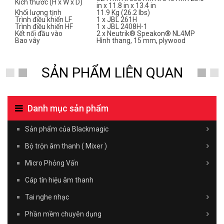
Kích thước (H x W x D)
in x 11.8 in x 13.4 in
Khối lượng tịnh
11.9 Kg (26.2 lbs)
Trình điều khiển LF
1 x JBL 261H
Trình điều khiển HF
1 x JBL 2408H-1
Kết nối đầu vào
2 x Neutrik® Speakon® NL4MP
Bao vây
Hình thang, 15 mm, plywood
SẢN PHẨM LIÊN QUAN
Danh mục sản phẩm
Sản phẩm của Blackmagic
Bộ trộn âm thanh ( Mixer )
Micro Phỏng Vấn
Cáp tín hiệu âm thanh
Tai nghe nhạc
Phần mềm chuyên dụng