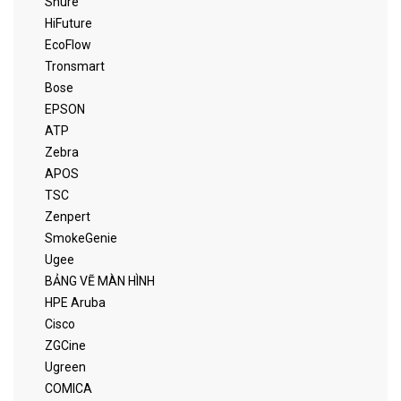
Shure
HiFuture
EcoFlow
Tronsmart
Bose
EPSON
ATP
Zebra
APOS
TSC
Zenpert
SmokeGenie
Ugee
BẢNG VẼ MÀN HÌNH
HPE Aruba
Cisco
ZGCine
Ugreen
COMICA