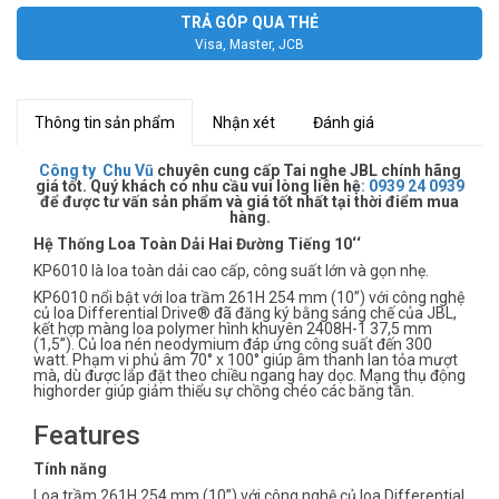
TRẢ GÓP QUA THẺ
Visa, Master, JCB
Thông tin sản phẩm
Nhận xét
Đánh giá
Công ty Chu Vũ
chuyên cung cấp Tai nghe JBL chính hãng
giá tốt. Quý khách có nhu cầu vui lòng liên hệ
:
0939 24 0939
để được tư vấn sản phẩm và giá tốt nhất tại thời điểm mua
hàng.
Hệ Thống Loa Toàn Dải Hai Đường Tiếng 10‘‘
KP6010 là loa toàn dải cao cấp, công suất lớn và gọn nhẹ.
KP6010 nổi bật với loa trầm 261H 254 mm (10’’) với công nghệ
củ loa Differential Drive® đã đăng ký bằng sáng chế của JBL,
kết hợp màng loa polymer hình khuyên 2408H-1 37,5 mm
(1,5’’). Củ loa nén neodymium đáp ứng công suất đến 300
watt. Phạm vi phủ âm 70° x 100° giúp âm thanh lan tỏa mượt
mà, dù được lắp đặt theo chiều ngang hay dọc. Mạng thụ động
highorder giúp giảm thiểu sự chồng chéo các băng tần.
Features
Tính năng
Loa trầm 261H 254 mm (10’’) với công nghệ củ loa Differential