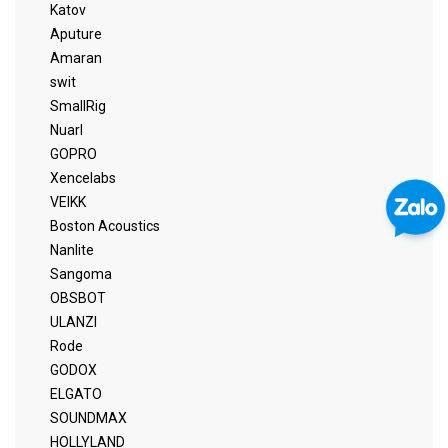
Katov
Aputure
Amaran
swit
SmallRig
Nuarl
GOPRO
Xencelabs
VEIKK
Boston Acoustics
Nanlite
Sangoma
OBSBOT
ULANZI
Rode
GODOX
ELGATO
SOUNDMAX
HOLLYLAND