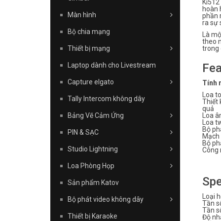
Ki512 
hoàn 
Màn hình
phần r
ra sự 
Bộ chia mạng
Là mộ
theo 
Thiết bị mạng
trong
Laptop dành cho Livestream
Fea
Capture elgato
Tính 
Loa t
Tally Intercom không dây
Thiết 
quả
Bảng Vẽ Cảm Ứng
Loa âm
Loa t
Bộ phâ
PIN & SẠC
Mạch b
Bộ phậ
Studio Lightning
Công 
Loa Phòng Họp
Spe
Sản phẩm Katov
Loại 
Bộ phát video không dây
Tần s
Tần s
Thiết bị Karaoke
Độ nh