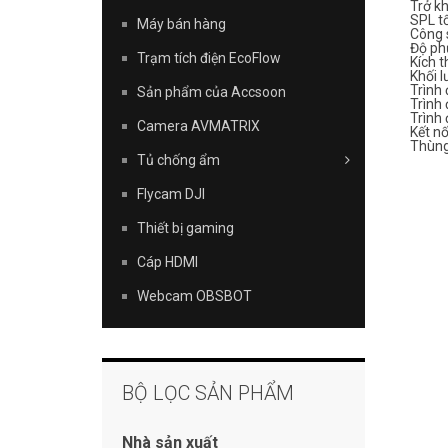
Trở k
SPL t
Máy bán hàng
Công 
Độ ph
Trạm tích điện EcoFlow
Kích t
Khối 
Trình 
Sản phẩm của Accsoon
Trình
Trình 
Camera AVMATRIX
Kết nố
Thùng
Tủ chống ẩm
Flycam DJI
Thiết bị gaming
Cáp HDMI
Webcam OBSBOT
BỘ LỌC SẢN PHẨM
Nhà sản xuất