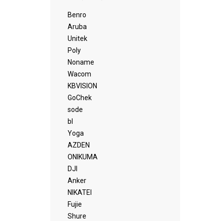
Benro
Aruba
Unitek
Poly
Noname
Wacom
KBVISION
GoChek
sode
bl
Yoga
AZDEN
ONIKUMA
DJI
Anker
NIKATEI
Fujie
Shure