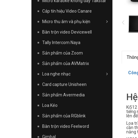
Micro karaoke không dây Takstar
Cáp tín hiệu Video Canare
Micro thu âm và phụ kiện
Bàn trộn video Devicewell
Tally Intercom Naya
Sản phẩm của Zoom
Thông
Sản phẩm của AVMatrix
Công
Loa nghe nhạc
Card capture Unisheen
Hệ
Sản phẩm Avermedia
Loa Kéo
Ki512 
tiếng 
Sản phẩm của RGblink
lên đ
Loa tr
Bàn trộn video Feelword
cần th
năng 
Gimbal