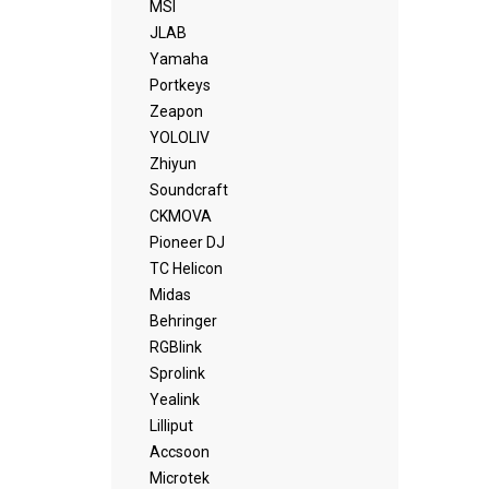
MSI
JLAB
Yamaha
Portkeys
Zeapon
YOLOLIV
Zhiyun
Soundcraft
CKMOVA
Pioneer DJ
TC Helicon
Midas
Behringer
RGBlink
Sprolink
Yealink
Lilliput
Accsoon
Microtek