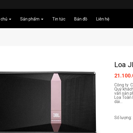
 chủ
Sản phẩm
Tin tức
Bản đồ
Liên hệ
Loa J
21.100
Công ty C
Quý khách
vấn sản p
Loa Toàn 
dải...
Số lượng: