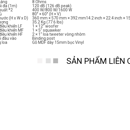
háng
8 Ohms
ối đa (1m)
120 dB (126 dB peak)
suất *2
400 W/800 W/1600 W
ủ
80° × 60° (H × V)
hước (H x W x D)
360 mm × 570 mm × 392 mm14.2 inch × 22.4 inch × 15
lượng
35.2 Kg (77.6 lbs)
điều khiển LF
1 × 12′′ woofer
 điều khiển MF
1 × 5′′ squawker
điều khiển HF
2 × 1′′ loa tweeter vòng nhôm
i đầu vào
Binding post
 loa
Gỗ MDF dày 15mm bọc Vinyl
SẢN PHẨM LIÊN