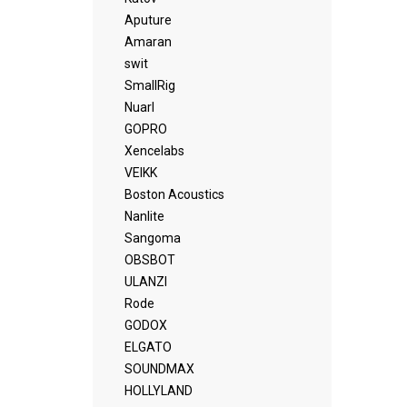
Aputure
Amaran
swit
SmallRig
Nuarl
GOPRO
Xencelabs
VEIKK
Boston Acoustics
Nanlite
Sangoma
OBSBOT
ULANZI
Rode
GODOX
ELGATO
SOUNDMAX
HOLLYLAND