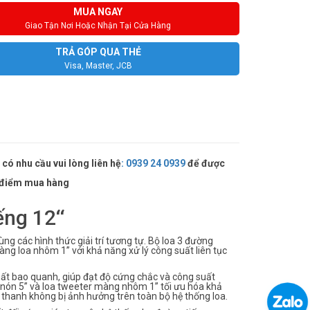
MUA NGAY
Giao Tận Nơi Hoặc Nhận Tại Cửa Hàng
TRẢ GÓP QUA THẺ
Visa, Master, JCB
có nhu cầu vui lòng liên hệ
:
0939 24 0939
để được
ời điểm mua hàng
ng 12‘‘
ng các hình thức giải trí tương tự. Bộ loa 3 đường
ng loa nhôm 1” với khả năng xử lý công suất liên tục
hất bao quanh, giúp đạt độ cứng chắc và công suất
h nón 5” và loa tweeter màng nhôm 1” tối ưu hóa khả
 thanh không bị ảnh hưởng trên toàn bộ hệ thống loa.