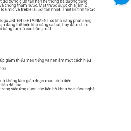
ất đối xứng giúp tạo nên hệ thống ba đường tiếng
 và chống thấm nước. Mặt trước được chia làm 2
oa mid và treble là lưới tản nhiệt. Thiết kế tinh tế tạo
ếu logo JBL ENTERTAINMENT có khả năng phát sáng
ạn đang thể hiện khả năng ca hát, hay đắm chìm
hỉ bằng tai mà còn bằng mắt.
 giúp giảm thiểu méo tiếng và nén âm một cách hiệu
 hơn
t mà không làm gián đoạn màn trình diễn
 lắp đặt loa.
rong việc ứng dụng các tiến bộ khoa học công nghệ.