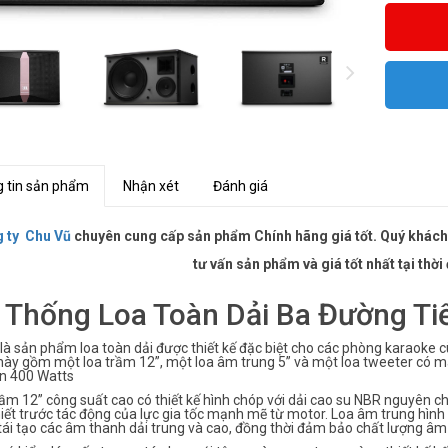
 tin sản phẩm
Nhận xét
Đánh giá
 ty Chu Vũ
chuyên cung cấp sản phẩm Chính hãng giá tốt. Quý khách 
tư vấn sản phẩm và giá tốt nhất tại th
 Thống Loa Toàn Dải Ba Đường Tiế
là sản phẩm loa toàn dải được thiết kế đặc biệt cho các phòng karaoke cù
này gồm một loa trầm 12”, một loa âm trung 5” và một loa tweeter có mà
ến 400 Watts
ầm 12” công suất cao có thiết kế hình chóp với dải cao su NBR nguyên c
iết trước tác động của lực gia tốc mạnh mẽ từ motor. Loa âm trung hìn
tái tạo các âm thanh dải trung và cao, đồng thời đảm bảo chất lượng âm