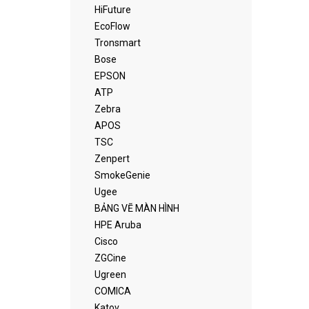
HiFuture
EcoFlow
Tronsmart
Bose
EPSON
ATP
Zebra
APOS
TSC
Zenpert
SmokeGenie
Ugee
BẢNG VẼ MÀN HÌNH
HPE Aruba
Cisco
ZGCine
Ugreen
COMICA
Katov