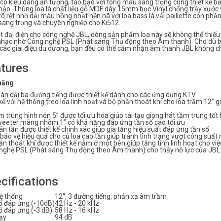
có kiểu dáng ấn tượng, táo bạo với tông màu sang trọng cùng thiết kế b
hảo. Thùng loa là chất liệu gỗ MDF dày 15mm bọc Vinyl chống trầy xước
õ rệt nhờ dải màu hồng nhạt nền nã với loa bass là vải paillette còn phần l
sang trọng và chuyên nghiệp cho Ki512.
t đại điện cho công nghệ JBL, dòng sản phẩm loa này sẽ không thể thi
nhạc nhờ Công nghệ PSL (Phát sáng Thụ động theo Âm thanh). Cho dù b
 các giai điệu du dương, bạn đều có thể cảm nhận âm thanh JBL không c
tures
năng
oàn dải ba đường tiếng được thiết kế dành cho các ứng dụng KTV
kế với hệ thống treo loa linh hoạt và bộ phận thoát khí cho loa trầm 12”
 trung hình nón 5” được tối ưu hóa giúp tái tạo giọng hát tầm trung tốt
weeter màng nhôm 1” có khả năng đáp ứng tần số cao tối ưu
n tần được thiết kế chính xác giúp gia tăng hiệu suất đáp ứng tần số
ảo vệ hiệu quả cho củ loa cao tần giúp tránh tình trạng vượt công suấ
n thoát khí được thiết kế nằm ở một bên giúp tăng tính linh hoạt cho việc
nghệ PSL (Phát sáng Thụ động theo Âm thanh) cho thấy nỗ lực của JBL t
cifications
hệ thống
12′′, 3 đường tiếng, phản xạ âm trầm
ố đáp ứng (-10dB)
42 Hz - 20 kHz
ố đáp ứng (-3 dB)
58 Hz - 16 kHz
ạy
94 dB