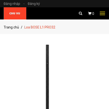
Đăng nhập
-
Đăng ký
Tog
0
navi
Trang chủ
Loa BOSE L1 PRO32