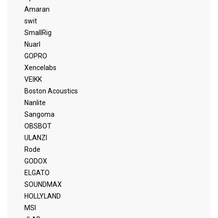
Amaran
swit
SmallRig
Nuarl
GOPRO
Xencelabs
VEIKK
Boston Acoustics
Nanlite
Sangoma
OBSBOT
ULANZI
Rode
GODOX
ELGATO
SOUNDMAX
HOLLYLAND
MSI