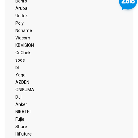
Benro
Aruba
Unitek
Poly
Noname
Wacom
KBVISION
GoChek
sode
bl
Yoga
AZDEN
ONIKUMA
DJI
Anker
NIKATEI
Fujie
Shure
HiFuture