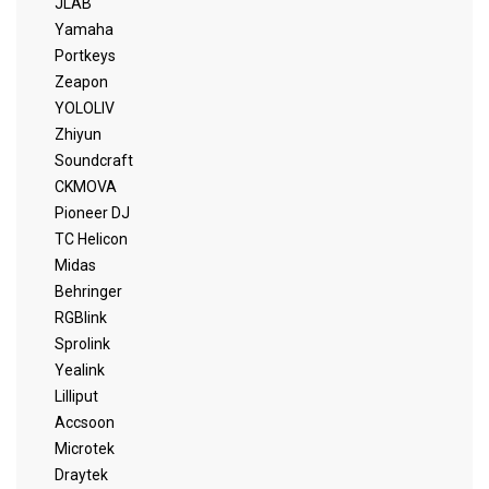
JLAB
Yamaha
Portkeys
Zeapon
YOLOLIV
Zhiyun
Soundcraft
CKMOVA
Pioneer DJ
TC Helicon
Midas
Behringer
RGBlink
Sprolink
Yealink
Lilliput
Accsoon
Microtek
Draytek