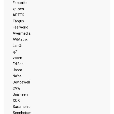
Focusrite
xp-pen
APTEK
Targus
Feelworld
Avermedia
AVMatrix
LanGi
q7
zoom
Edifier
Jabra
NaYa
Devicewell
CVW
Unisheen
XOX
Saramonic
Sennheiser