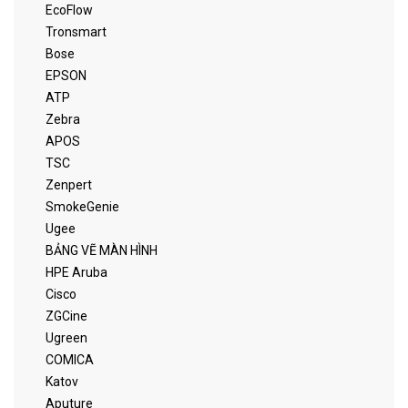
EcoFlow
Tronsmart
Bose
EPSON
ATP
Zebra
APOS
TSC
Zenpert
SmokeGenie
Ugee
BẢNG VẼ MÀN HÌNH
HPE Aruba
Cisco
ZGCine
Ugreen
COMICA
Katov
Aputure