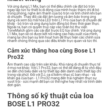
Với ứng dụng L1 Mix, bạn có thể điều chỉnh cài đặt bộ trộn
ngay lập tức từ thiết bị di động của mình hoặc thậm chí đi bộ
trong phòng, nghe âm thanh của bộ trộn và tinh chỉnh khi bạn
di chuyển. Thay đổi cài đặt âm lượng và âm báo trong ứng
dụng và xem bộ mã hóa LED trên L1 Pro của bạn di chuyển để
khớp - bộ trộn và ứng dụng luôn đồng bộ theo thời gian thực.
Ngoài ra, bạn có quyền truy cập vào toàn bộ thư viện
ToneMatch gồm các cài đặt trước EQ tùy chỉnh. Với ứng dụng
L1 Mix, bạn sẽ có được kết nối nâng cao hiệu suất của mình,
mang lại cho bạn sự linh hoạt hơn để thực hiện các chỉnh sửa
nhanh chóng thông qua các điều khiển trực quan và tức thì.
Cảm xúc thăng hoa cùng Bose L1
Pro32
Âm thanh cao cấp trên sân khấu. Khả năng di chuyển thực tế
ở mọi nơi khác. Với L1 Pro32, bạn có thể dễ dàng đi từ chỗ đậu
xe đến chỗ biểu diễn và từ thiết lập đến danh sách thiết lập chỉ
trong vài phút. Đối với DJ, ca sĩ kiêm nhạc sĩ, ban nhạc - và
khán giả của bạn - L1 Pro32 mang đến trải nghiệm thực sự
vượt trội - sức mạnh để bạn có thể nghe hay nhất và trình diễn
đơn giản.
Thông số kỹ thuật của loa
BOSE L1 PRO32