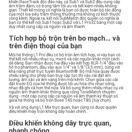
khiển RaceTrack độc đáo này, cả Sub1 và Sub2 đều cung cấp
âm trầm đậm, có trọng tâm tối ưu và tiết kiệm nhiều không
gian. Thiết kế mỏng có nghĩa là bạn có được toàn bộ tác động
của một loa siêu trầm thông thường mà không có kích thước
cồng kềnh. Ngoài ra, kết nối SubMatch độc quyền có nghĩa là
bạn có thể kết nối Sub1 hoặc Sub2 với L1 Pro32 bằng một cáp
duy nhất cung cấp cả nguồn và âm thanh.
Tích hợp bộ trộn trên bo mạch… và
trên điện thoại của bạn
Mỗi hệ thống L1 Pro đều có bộ trộn âm tích hợp, vì vậy bạn có
thể kết nối nhiều nhạc cụ, micrô và các nguồn khác một cách
dễ dàng. Bạn nhận được hai đầu vào kết hợp XLR-1/4 ”đầu vào
hỗ trợ phantom, đầu vào aux 1/4" và 1/8 "(3,5 mm), cùng với
khả năng phát trực tuyến Bluetooth®. Bộ mã hóa quay được
chiếu sáng cho phép bạn truy cập tức thì vào cài đặt âm
lượng, âm sắc và âm vang trên mỗi kênh. Chọn giữa các cài
đặt trước EQ của hệ thống được tối ưu hóa cho nhạc sống,
nhạc đã ghi và hơn thế nữa. Và bổ sung thêm nhiều nhạc cụ và
nguồn âm thanh khác thông qua cổng ToneMatch chuyên
dụng - một cáp cung cấp cả nguồn và âm thanh kỹ thuật số
giữa hệ thống và bộ trộn Bose T4S hoặc T8S (tùy chọn).
Và với ứng dụng L1 Mix trực quan, bạn cũng có được quyền
điều khiển máy trộn không dây hoàn chỉnh…
Điều khiển không dây trực quan,
nhanh chóng