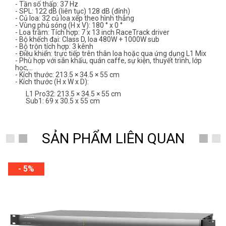
- Tần số thấp: 37 Hz
- SPL: 122 dB (liên tục) 128 dB (đỉnh)
- Củ loa: 32 củ loa xếp theo hình thẳng
- Vùng phủ sóng (H x V): 180 ° x 0 °
- Loa trầm: Tích hợp: 7 x 13 inch RaceTrack driver
- Bộ khếch đại: Class D, loa 480W + 1000W sub
- Bộ trộn tích hợp: 3 kênh
- Điều khiển: trực tiếp trên thân loa hoặc qua ứng dụng L1 Mix
- Phù hợp với sân khấu, quán caffe, sự kiện, thuyết trình, lớp
học,…
- Kích thước: 213.5 × 34.5 × 55 cm
- Kích thước (H x W x D):
L1 Pro32: 213.5 × 34.5 × 55 cm
Sub1: 69 x 30.5 x 55 cm
SẢN PHẨM LIÊN QUAN
- 5%