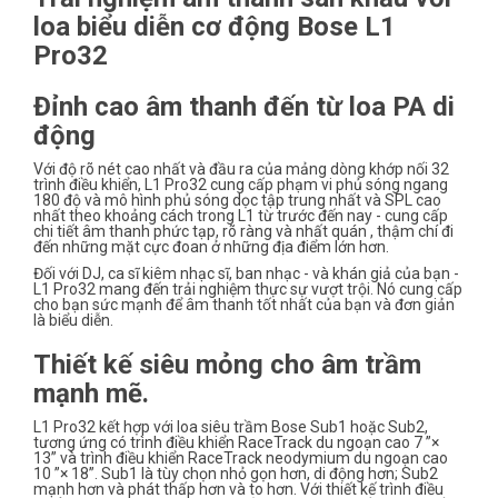
loa biểu diễn cơ động Bose L1
Pro32
Đỉnh cao âm thanh đến từ loa PA di
động
Với độ rõ nét cao nhất và đầu ra của mảng dòng khớp nối 32
trình điều khiển, L1 Pro32 cung cấp phạm vi phủ sóng ngang
180 độ và mô hình phủ sóng dọc tập trung nhất và SPL cao
nhất theo khoảng cách trong L1 từ trước đến nay - cung cấp
chi tiết âm thanh phức tạp, rõ ràng và nhất quán , thậm chí đi
đến những mặt cực đoan ở những địa điểm lớn hơn.
Đối với DJ, ca sĩ kiêm nhạc sĩ, ban nhạc - và khán giả của bạn -
L1 Pro32 mang đến trải nghiệm thực sự vượt trội. Nó cung cấp
cho bạn sức mạnh để âm thanh tốt nhất của bạn và đơn giản
là biểu diễn.
Thiết kế siêu mỏng cho âm trầm
mạnh mẽ.
L1 Pro32 kết hợp với loa siêu trầm Bose Sub1 hoặc Sub2,
tương ứng có trình điều khiển RaceTrack du ngoạn cao 7 ”×
13” và trình điều khiển RaceTrack neodymium du ngoạn cao
10 ”× 18”. Sub1 là tùy chọn nhỏ gọn hơn, di động hơn; Sub2
mạnh hơn và phát thấp hơn và to hơn. Với thiết kế trình điều