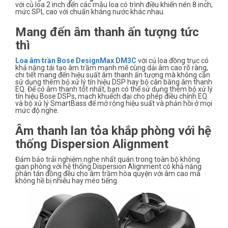
với củ loa 2 inch đến các mẫu loa có trình điều khiển nén 8 inch,
mức SPL cao với chuẩn kháng nước khác nhau.
Mang đến âm thanh ấn tượng tức
thì
Loa âm trần Bose DesignMax DM3C
với củ loa đồng trục có
khả năng tái tạo âm trầm mạnh mẽ cùng dải âm cao rõ ràng,
chi tiết mang đến hiệu suất âm thanh ấn tượng mà không cần
sử dụng thêm bộ xử lý tín hiệu DSP hay bộ cân bằng âm thanh
EQ. Để có âm thanh tốt nhất, bạn có thể sử dụng thêm bộ xử lý
tín hiệu Bose DSPs, mạch khuếch đại cho phép điều chỉnh EQ
và bộ xử lý SmartBass để mở rộng hiệu suất và phản hồi ở mọi
mức độ nghe.
Âm thanh lan tỏa khắp phòng với hệ
thống Dispersion Alignment
Đảm bảo trải nghiệm nghe nhất quán trong toàn bộ không
gian phòng với hệ thống Dispersion Alignment có khả năng
phân tán đồng đều cho âm trầm hòa quyện với âm cao mà
không hề bị nhiễu hay méo tiếng.