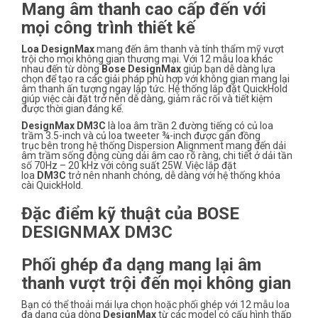
Mang âm thanh cao cấp đến với
mọi công trình thiết kế
Loa DesignMax
mang đến âm thanh và tính thẩm mỹ vượt
trội cho mọi không gian thương mại. Với 12 mẫu loa khác
nhau đến từ dòng
Bose DesignMax
giúp bạn dễ dàng lựa
chọn để tạo ra các giải pháp phù hợp với không gian mang lại
âm thanh ấn tượng ngay lập tức.
Hệ thống lắp đặt QuickHold
giúp việc cài đặt trở nên dễ dàng, giảm rắc rối và tiết kiệm
được thời gian đáng kể.
DesignMax DM3C
là loa âm trần 2 đường tiếng có củ loa
trầm 3.5-inch và củ loa tweeter ¾-inch được gắn đồng
trục bên trong hệ thống Dispersion Alignment
mang đến dải
âm trầm sống động cùng dải âm cao rõ ràng, chi tiết ở dải tần
số 70Hz – 20 kHz với công suất 25W. Việc lắp đặt
loa
DM3C
trở nên nhanh chóng, dễ dàng với hệ thống khóa
cài QuickHold.
Đặc điểm kỹ thuật của BOSE
DESIGNMAX DM3C
Phối ghép đa dạng mang lại âm
thanh vượt trội đến mọi không gian
Bạn có thể thoải mái lựa chọn hoặc phối ghép với 12 mẫu loa
đa dạng của dòng
DesignMax
từ các model có cấu hình thấp