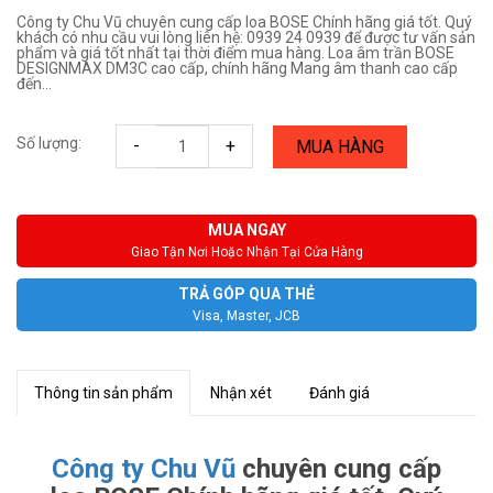
Công ty Chu Vũ chuyên cung cấp loa BOSE Chính hãng giá tốt. Quý
khách có nhu cầu vui lòng liên hệ: 0939 24 0939 để được tư vấn sản
phẩm và giá tốt nhất tại thời điểm mua hàng. Loa âm trần BOSE
DESIGNMAX DM3C cao cấp, chính hãng Mang âm thanh cao cấp
đến...
Số lượng:
-
+
MUA HÀNG
MUA NGAY
Giao Tận Nơi Hoặc Nhận Tại Cửa Hàng
TRẢ GÓP QUA THẺ
Visa, Master, JCB
Thông tin sản phẩm
Nhận xét
Đánh giá
Công ty Chu Vũ
chuyên cung cấp