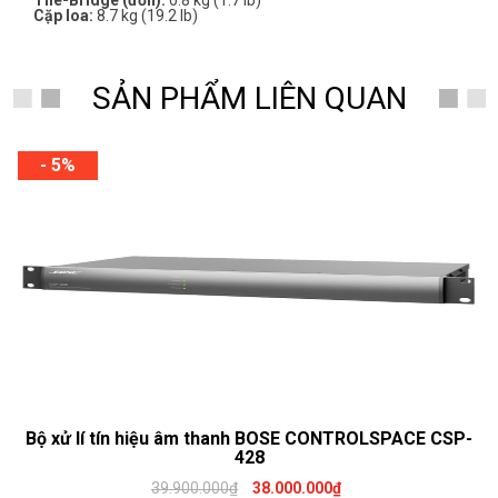
Tile-Bridge (đơn):
0.8 kg (1.7 lb)
Cặp loa:
8.7 kg (19.2 lb)
SẢN PHẨM LIÊN QUAN
- 5%
Bộ xử lí tín hiệu âm thanh BOSE CONTROLSPACE CSP-
428
39.900.000₫
38.000.000₫