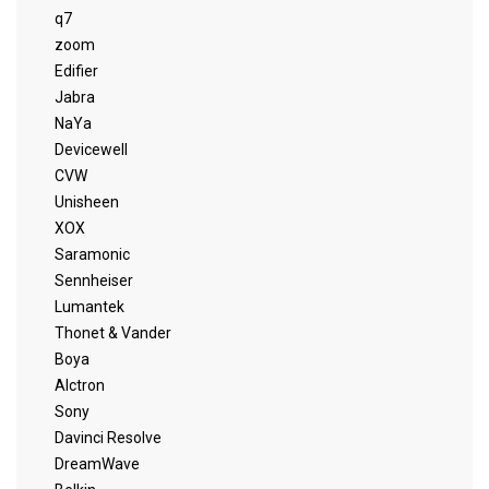
q7
zoom
Edifier
Jabra
NaYa
Devicewell
CVW
Unisheen
XOX
Saramonic
Sennheiser
Lumantek
Thonet & Vander
Boya
Alctron
Sony
Davinci Resolve
DreamWave