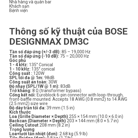
Nhà hàng và quán bar
Khách sạn
Bệnh viện
Thông số kỹ thuật của BOSE
DESIGNMAX DM3C
Tần số đáp ứng (+/-3 dB):
85 – 19,000 Hz
Tần số đáp ứng (-10 dB):
75 – 20,000 Hz
Góc phủ
1 - 4 kHz:
135° Conical
1 - 10 kHz:
135° conical
Công suất :
120W
SPL t
ối đa @ 1m:
98dB
Công suất an toàn:
30W
Độ nhạy (SPL/1W @ 1 m):
83dB
Trở kháng:
8 Ω (transformer bypass)
Cổng kết nối:
Euroblock 6-pin connector with loop-through,
front-baffle mounted. Accepts 18 AWG (0.8 mm2) to 14 AWG
(2.5 mm2) size wire
Độ dày trần tối đa:
39 mm (1.5 in)
Kích thước
Loa (Grille Diameter × Depth)
255 × 154 mm (10.0 × 6.0 in)
Backcan (Diameter × Depth)
203 × 144 mm (8.0 × 5.7 in)
Ceiling Cutout
208 mm (8.2 in)
Trọng lượng
Loa+lưới tản nhiệt (đơn):
2.68 kg (5.9 lb)