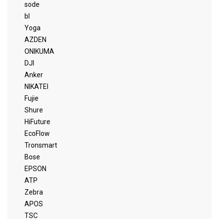
sode
bl
Yoga
AZDEN
ONIKUMA
DJI
Anker
NIKATEI
Fujie
Shure
HiFuture
EcoFlow
Tronsmart
Bose
EPSON
ATP
Zebra
APOS
TSC