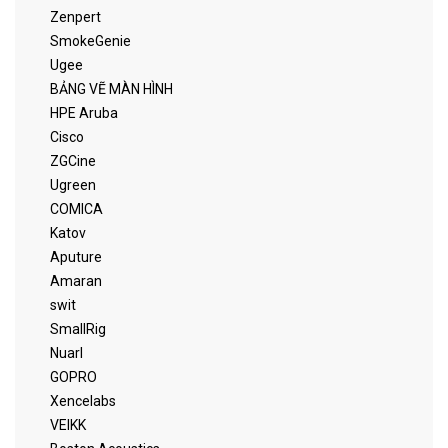
Zenpert
SmokeGenie
Ugee
BẢNG VẼ MÀN HÌNH
HPE Aruba
Cisco
ZGCine
Ugreen
COMICA
Katov
Aputure
Amaran
swit
SmallRig
Nuarl
GOPRO
Xencelabs
VEIKK