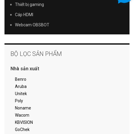
Thiết bị gaming
Cáp HDMI
Webcam OBSBOT
BỘ LỌC SẢN PHẨM
Nhà sản xuất
Benro
Aruba
Unitek
Poly
Noname
Wacom
KBVISION
GoChek