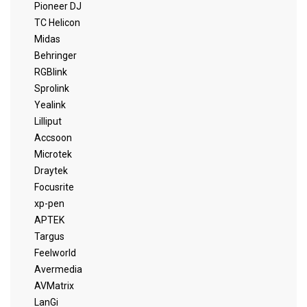
Pioneer DJ
TC Helicon
Midas
Behringer
RGBlink
Sprolink
Yealink
Lilliput
Accsoon
Microtek
Draytek
Focusrite
xp-pen
APTEK
Targus
Feelworld
Avermedia
AVMatrix
LanGi