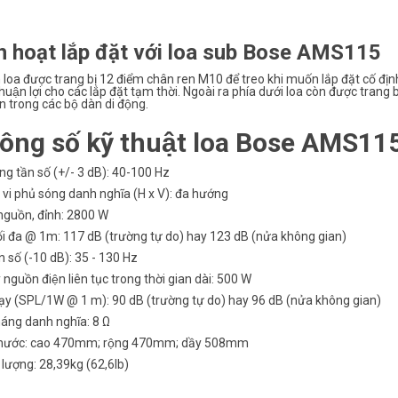
h hoạt lắp đặt với loa sub Bose AMS115
 loa được trang bị 12 điểm chân ren M10 để treo khi muốn lắp đặt cố định,
ận lợi cho các lắp đặt tạm thời. Ngoài ra phía dưới loa còn được trang bị 
n trong các bộ dàn di động.
ông số kỹ thuật loa Bose AMS
́ng tần số (+/- 3 dB): 40-100 Hz
vi phủ sóng danh nghĩa (H x V): đa hướng
́ nguồn, đỉnh: 2800 W
́i đa @ 1m: 117 dB (trường tự do) hay 123 dB (nửa không gian)
ần số (-10 dB): 35 - 130 Hz
́ nguồn điện liên tục trong thời gian dài: 500 W
ạy (SPL/1W @ 1 m): 90 dB (trường tự do) hay 96 dB (nửa không gian)
háng danh nghĩa: 8 Ω
 thước: cao 470mm; rộng 470mm; dầy 508mm
 lượng: 28,39kg (62,6lb)