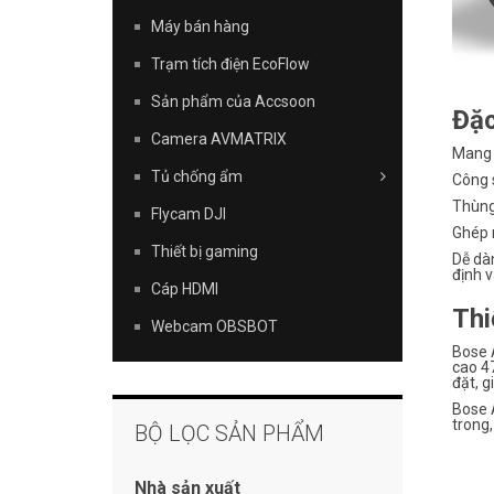
Máy bán hàng
Trạm tích điện EcoFlow
Sản phẩm của Accsoon
Đặc
Camera AVMATRIX
Mang t
Tủ chống ẩm
Công s
Thùng 
Flycam DJI
Ghép 
Thiết bị gaming
Dễ dàn
định v
Cáp HDMI
Thi
Webcam OBSBOT
Bose A
cao 47
đặt, gi
Bose A
trong,
BỘ LỌC SẢN PHẨM
Nhà sản xuất