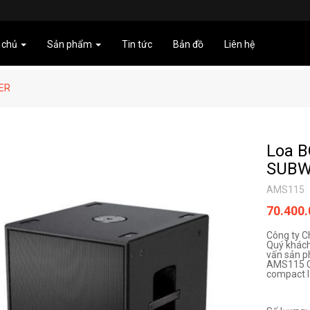
 chủ
Sản phẩm
Tin tức
Bản đồ
Liên hệ
ER
Loa 
SUBW
AMS115
70.400
Công ty C
Quý khách
vấn sản p
AMS115 
compact là