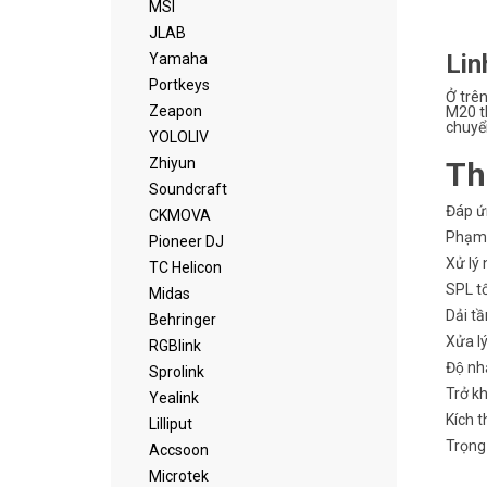
MSI
JLAB
Lin
Yamaha
Portkeys
Ở trên
Zeapon
M20 thu
chuyể
YOLOLIV
Zhiyun
Th
Soundcraft
Đáp ư
CKMOVA
Phạm 
Pioneer DJ
Xử ly
TC Helicon
SPL tô
Midas
Dải t
Behringer
Xửa ly
RGBlink
Độ nh
Sprolink
Trở k
Yealink
Kích
Lilliput
Trọng
Accsoon
Microtek