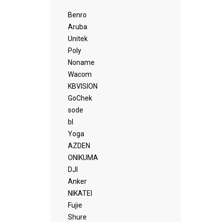
Benro
Aruba
Unitek
Poly
Noname
Wacom
KBVISION
GoChek
sode
bl
Yoga
AZDEN
ONIKUMA
DJI
Anker
NIKATEI
Fujie
Shure