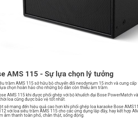
e AMS 115 - Sự lựa chọn lý tưởng
êu trầm AMS 115 sở hữu bộ chuyển đổi neodynium 15 inch và cung cấp tầ
 lựa chọn hoàn hảo cho những bộ dàn còn thiếu âm trầm.
se AMS 115 khi được phối ghép với bộ khuếch đại Bose PowerMatch và Co
hời loa cũng được bảo vệ tốt nhất.
iệt sẽ mang đến hiệu quả cao hơn khi phối ghép loa karaoke Bose AMS1
 với loa siêu trầm AMS 115 cho các ứng dụng lắp đầy, hay kết hợp A
m âm thanh toàn phổ, chân thật, sống động.