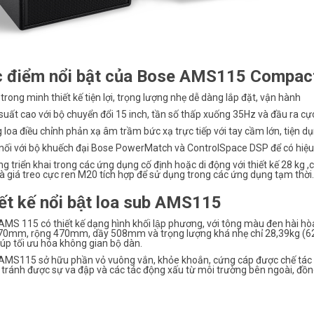
 điểm nổi bật của Bose AMS115 Compac
rong minh thiết kế tiện lợi, trọng lượng nhẹ dễ dàng lắp đặt, vận hành
uất cao với bộ chuyển đổi 15 inch, tần số thấp xuống 35Hz và đầu ra c
loa điều chỉnh phản xạ âm trầm bức xạ trực tiếp với tay cầm lớn, tiện 
nối với bộ khuếch đại Bose PowerMatch và ControlSpace DSP để có hiệu s
g triển khai trong các ứng dụng cố định hoặc di động với thiết kế 28 kg ,
à giá treo cực ren M20 tích hợp để sử dụng trong các ứng dụng tạm thời.
ết kế nổi bật loa sub AMS115
MS 115 có thiết kế dạng hình khối lập phương, với tông màu đen hài hòa
0mm, rộng 470mm, dầy 508mm và trọng lượng khá nhẹ chỉ 28,39kg (62,60
úp tối ưu hóa không gian bộ dàn.
MS115 sở hữu phần vỏ vuông vắn, khỏe khoắn, cứng cáp được chế tác từ v
 tránh được sự va đập và các tác động xấu từ môi trường bên ngoài, đồng thờ