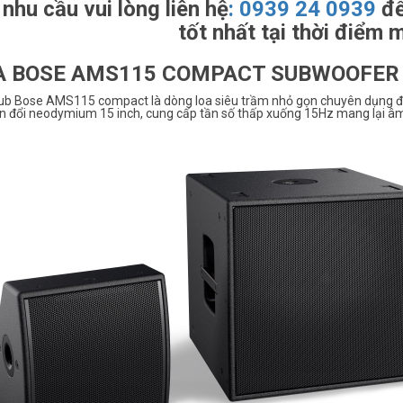
 nhu cầu vui lòng liên hệ
:
0939 24 0939
để
tốt nhất tại thời điểm 
A BOSE AMS115 COMPACT SUBWOOFER
ub Bose AMS115 compact là dòng loa siêu trầm nhỏ gọn chuyên dụng để l
n đổi neodymium 15 inch, cung cấp tần số thấp xuống 15Hz mang lại â