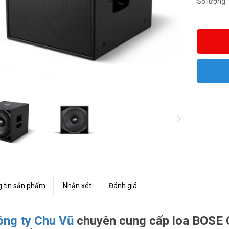
Số lượng:
 tin sản phẩm
Nhận xét
Đánh giá
ông ty Chu Vũ
chuyên cung cấp loa BOSE C