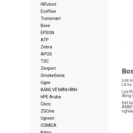
HiFuture
EcoFlow
Tronsmart
Bose
EPSON
ATP
Zebra
APOS
TSC
Zenpert
Bos
SmokeGenie
Loa si
Ugee
Là sự
BẢNG VẼ MÀN HÌNH
Loa Bo
đồng t
HPE Aruba
Đặt b
Cisco
AMM112
nghiệ
ZGCine
Ugreen
COMICA
Katov