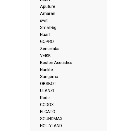
Aputure
Amaran
swit
SmallRig
Nuarl
GOPRO
Xencelabs
VEIKK
Boston Acoustics
Nanlite
Sangoma
OBSBOT
ULANZI
Rode
GODOX
ELGATO
SOUNDMAX
HOLLYLAND