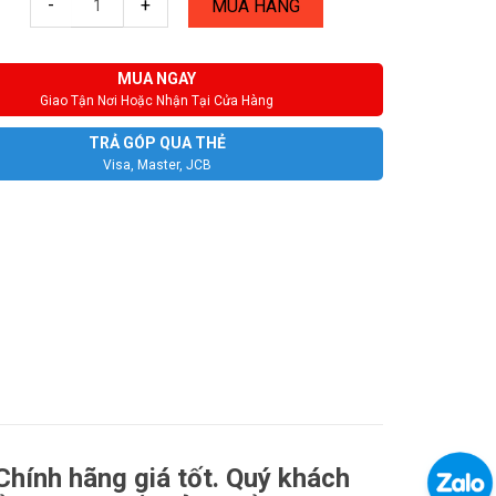
-
+
MUA HÀNG
MUA NGAY
Giao Tận Nơi Hoặc Nhận Tại Cửa Hàng
TRẢ GÓP QUA THẺ
Visa, Master, JCB
hính hãng giá tốt. Quý khách