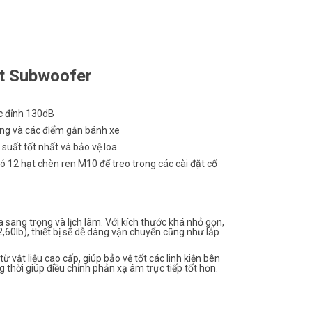
t Subwoofer
ực đỉnh 130dB
dụng và các điểm gắn bánh xe
uất tốt nhất và bảo vệ loa
có 12 hạt chèn ren M10 để treo trong các cài đặt cố
 sang trọng và lịch lãm. Với kích thước khá nhỏ gọn,
lb), thiết bị sẽ dễ dàng vận chuyển cũng như lắp
ật liệu cao cấp, giúp bảo vệ tốt các linh kiện bên
i giúp điều chỉnh phản xạ âm trực tiếp tốt hơn
.