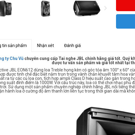
 tin sản phẩm
Nhận xét
Đánh giá
g ty Chu Vũ
chuyên cung cấp Tai nghe JBL chính hãng giá tốt. Quý kh
được tư vấn sản phẩm và giá tốt nhất tại 
ctive JBL EON612 dùng loa Treble họng kèn có góc tỏa âm 100° x 60° c
hợp được tinh chế đặc biệt nằm trọn trong vành chắn khuyết tâm hoa vă
t ra từ các củ loa con, tích hợp ampli Class D hiệu suất cao gắn trong h
ng suất đỉnh điểm là 1000W. Với cấu trúc này, loa có thể chơi nhạc phủ 
 trời. Sử dụng một sản phẩm chuyên nghiệp chính hãng JBL nổi tiếng thế
n hành loa ở cường độ âm thanh lớn liên tục trong thời gian dài mà khô