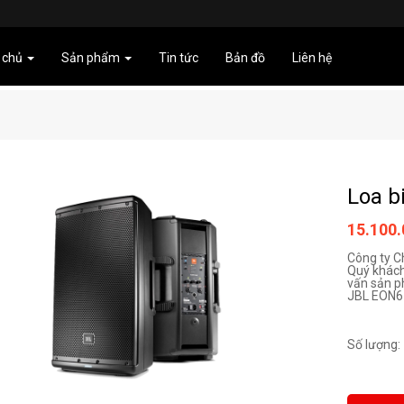
 chủ
Sản phẩm
Tin tức
Bản đồ
Liên hệ
Loa b
15.100
Công ty C
Quý khách
vấn sản p
JBL EON61
Số lượng: