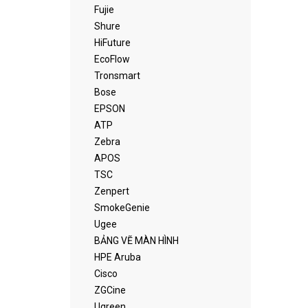
Fujie
Shure
HiFuture
EcoFlow
Tronsmart
Bose
EPSON
ATP
Zebra
APOS
TSC
Zenpert
SmokeGenie
Ugee
BẢNG VẼ MÀN HÌNH
HPE Aruba
Cisco
ZGCine
Ugreen