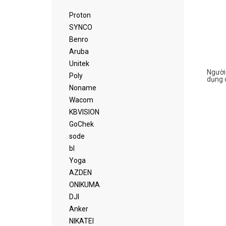
Proton
SYNCO
Benro
Aruba
Unitek
Người
Poly
dụng 
Noname
Wacom
KBVISION
GoChek
sode
bl
Yoga
AZDEN
ONIKUMA
DJI
Anker
NIKATEI