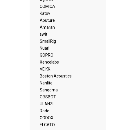
COMICA
Katov
Aputure
Amaran
swit
SmallRig
Nuarl
GOPRO
Xencelabs
VEIKK
Boston Acoustics
Nanlite
Sangoma
OBSBOT
ULANZI
Rode
GODOX
ELGATO