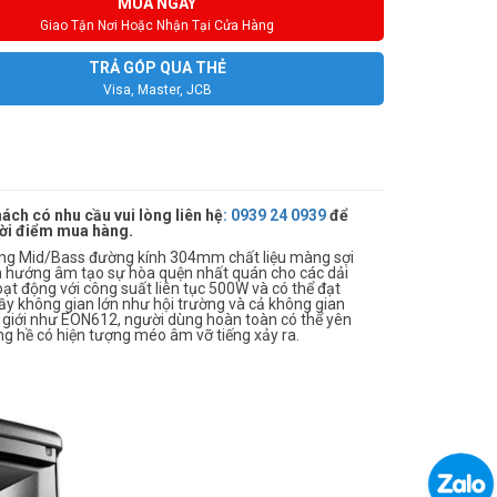
MUA NGAY
Giao Tận Nơi Hoặc Nhận Tại Cửa Hàng
TRẢ GÓP QUA THẺ
Visa, Master, JCB
ách có nhu cầu vui lòng liên hệ
:
0939 24 0939
để
thời điểm mua hàng.
ùng Mid/Bass đường kính 304mm chất liệu màng sợi
n hướng âm tạo sự hòa quện nhất quán cho các dải
oạt động với công suất liên tục 500W và có thể đạt
đầy không gian lớn như hội trường và cả không gian
 giới như EON612, người dùng hoàn toàn có thể yên
ng hề có hiện tượng méo âm vỡ tiếng xảy ra.