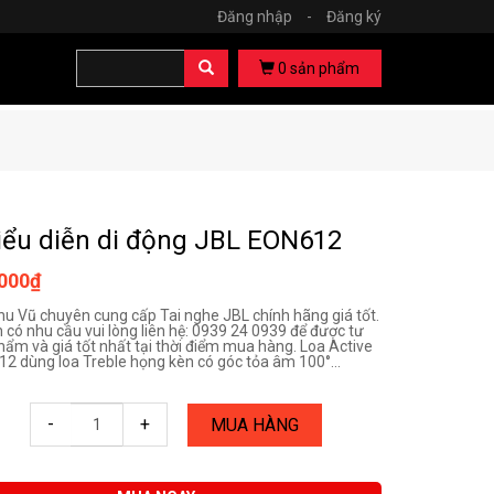
Đăng nhập
-
Đăng ký
0
sản phẩm
iểu diễn di động JBL EON612
.000₫
hu Vũ chuyên cung cấp Tai nghe JBL chính hãng giá tốt.
 có nhu cầu vui lòng liên hệ: 0939 24 0939 để được tư
hẩm và giá tốt nhất tại thời điểm mua hàng. Loa Active
2 dùng loa Treble họng kèn có góc tỏa âm 100°...
-
+
MUA HÀNG