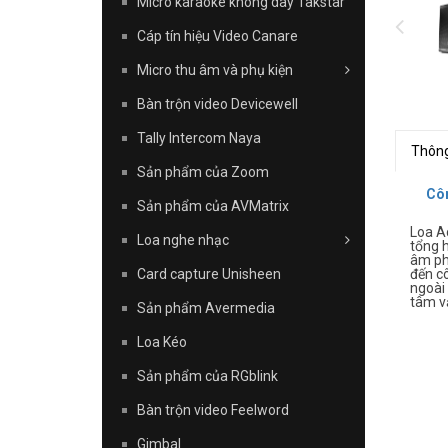
Micro karaoke không dây Takstar
Cáp tín hiệu Video Canare
Micro thu âm và phụ kiện
Bàn trộn video Devicewell
Tally Intercom Naya
Thông
Sản phẩm của Zoom
Côn
Sản phẩm của AVMatrix
Loa A
Loa nghe nhạc
tổng 
âm phá
Card capture Unisheen
đến cô
ngoài
tâm vậ
Sản phẩm Avermedia
Loa Kéo
Sản phẩm của RGblink
Bàn trộn video Feelword
Gimbal