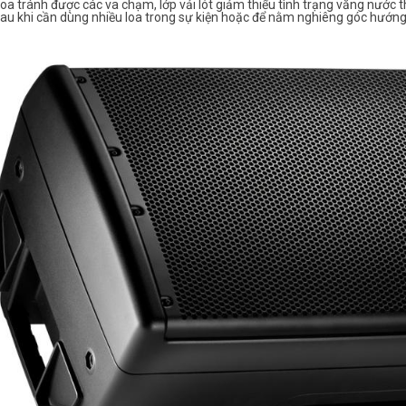
loa tránh được các va chạm, lớp vải lót giảm thiểu tình trạng văng nước
au khi cần dùng nhiều loa trong sự kiện hoặc để nằm nghiêng góc hướng l