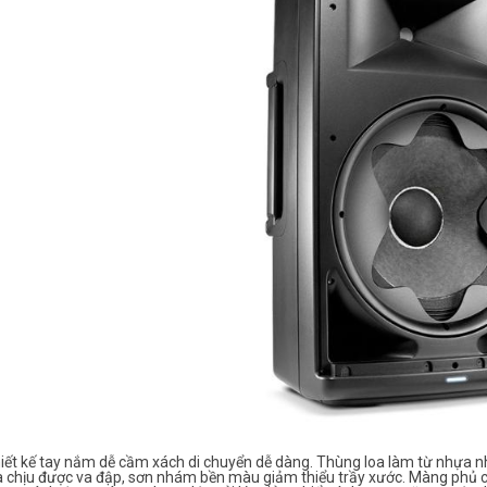
iết kế tay nắm dễ cầm xách di chuyển dễ dàng. Thùng loa làm từ nhựa nh
 chịu được va đập, sơn nhám bền màu giảm thiểu trầy xước. Màng phủ che