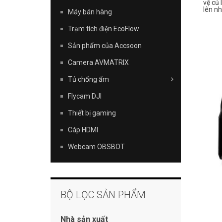
vệ củ 
lên nh
Máy bán hàng
Trạm tích điện EcoFlow
Sản phẩm của Accsoon
Camera AVMATRIX
Tủ chống ẩm
Flycam DJI
Thiết bị gaming
Cáp HDMI
Webcam OBSBOT
BỘ LỌC SẢN PHẨM
Nhà sản xuất