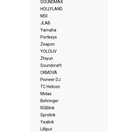
SOUNDMAX
HOLLYLAND
MSI
JLAB
Yamaha
Portkeys
Zeapon
YOLOLIV
Zhiyun
Soundcraft
CKMOVA
Pioneer DJ
TC Helicon
Midas
Behringer
RGBlink
Sprolink
Yealink
Lilliput