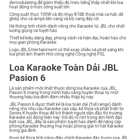
demodulating để giảm thiểu độ méo tiếng thấp nhất khi loa
hoạt động ở mức công suất lớn.
Công suất thực 100W và độ nhạy 87dB thoải mái ca hát, dễ
ghép cho cả ampli liền vang và bộ vang đẩy rời.
Hệ thống tinh chỉnh dành riêng cho Karaoke từ JBL cho chất
lượng giọng ca tuyệt hảo.
Thiết kế kiểu dáng đẹp, phong cách và hiện đại, hoàn hảo cho
mọi gian phòng Karaoke.
Logo JBL Entertainment có thể xoay chiều và phát sáng khi
loa phát âm thanh nhờ công nghệ Công nghệ PSL.
Loa Karaoke Toàn Dải JBL
Pasion 6
Là sản phẩm mới nhất thuộc dòng loa Karaoke của JBL,
Pasion 6 mang trong mình hiệu năng huyền thoại từ một
thương hiệu loa đình đám nhiều thập kỷ nay.
JBL Pasion 6 được thiết kế là loa toàn dải (full range) dành
riêng cho nhu cầu Karaoke cao cấp, kế thừa và phát triển từ
Series K huyền thoại để trở thành người dẫn đầu thị trường
Karaoke sôi động hiện nay. Với độ rõ nét trong âm hình đặc
biệt của JBL, đây là sản phẩm tuyệt hảo dành để nâng cấp
phòng Karaoke thương mại hoặc phòng giải trí hát Karaoke
trong gia đình.
Được kế thừa tính năng điều chỉnh Karaoke đặc trưng của JBL