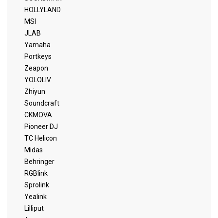
HOLLYLAND
MSI
JLAB
Yamaha
Portkeys
Zeapon
YOLOLIV
Zhiyun
Soundcraft
CKMOVA
Pioneer DJ
TC Helicon
Midas
Behringer
RGBlink
Sprolink
Yealink
Lilliput