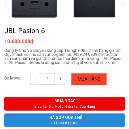
JBL Pasion 6
10.600.000₫
Công ty Chu Vũ chuyên cung cấp Tai nghe JBL chính hãng giá tốt.
Quý khách có nhu cầu vui lòng liên hệ: 0939 24 0939 để được tư
vấn sản phẩm và giá tốt nhất tại thời điểm mua hàng. JBL Pasion
6 JBL Pasion Series là dòng sản phẩm tuyệt vời dành cho kinh...
Số lượng:
-
+
MUA HÀNG
MUA NGAY
Giao Tận Nơi Hoặc Nhận Tại Cửa Hàng
TRẢ GÓP QUA THẺ
Visa, Master, JCB