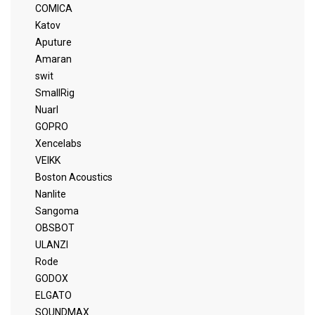
COMICA
Katov
Aputure
Amaran
swit
SmallRig
Nuarl
GOPRO
Xencelabs
VEIKK
Boston Acoustics
Nanlite
Sangoma
OBSBOT
ULANZI
Rode
GODOX
ELGATO
SOUNDMAX