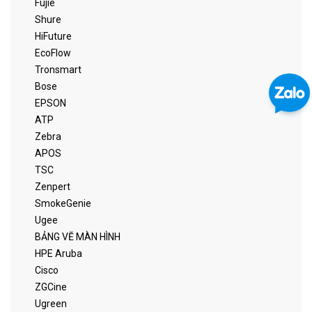
Fujie
Shure
HiFuture
EcoFlow
Tronsmart
Bose
EPSON
ATP
Zebra
APOS
TSC
Zenpert
SmokeGenie
Ugee
BẢNG VẼ MÀN HÌNH
HPE Aruba
Cisco
ZGCine
Ugreen