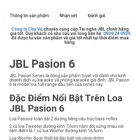
Thông tin sản phẩm
Nhận xét
Đánh giá
Công ty Chu Vũ
chuyên cung cấp Tai nghe JBL chính hãng
giá tốt. Quý khách có nhu cầu vui lòng liên hệ
:
0939 24 0939
để được tư vấn sản phẩm và giá tốt nhất tại thời điểm mua
hàng.
JBL Pasion 6
JBL Pasion Series là dòng sản phẩm tuyệt vời dành cho kinh
doanh dịch vụ karaoke và phòng karaoke gia đình. JBL Pasion
6 là model loa full-range đầu tiên của series này.
Đặc Điểm Nổi Bật Trên Loa
JBL Pasion 6
Loa Passive toàn dải 2 đường tiếng cấu trúc bass-reflex
2 củ loa Tweeter đường kính 7,6cm nằm đối xứng nhau với
tâm điểm là 1 củ loa Woofer đường kính 16,5cm
Loa Woofer được thiết kế đặc biệt với vòng nhôm