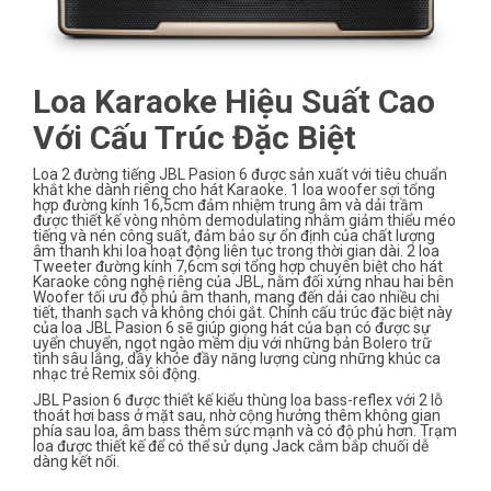
Loa Karaoke Hiệu Suất Cao
Với Cấu Trúc Đặc Biệt
Loa 2 đường tiếng JBL Pasion 6 được sản xuất với tiêu chuẩn
khắt khe dành riêng cho hát Karaoke. 1 loa woofer sợi tổng
hợp đường kính 16,5cm đảm nhiệm trung âm và dải trầm
được thiết kế vòng nhôm demodulating nhằm giảm thiểu méo
tiếng và nén công suất, đảm bảo sự ổn định của chất lượng
âm thanh khi loa hoạt động liên tục trong thời gian dài. 2 loa
Tweeter đường kính 7,6cm sợi tổng hợp chuyên biệt cho hát
Karaoke công nghệ riêng của JBL, nằm đối xứng nhau hai bên
Woofer tối ưu độ phủ âm thanh, mang đến dải cao nhiều chi
tiết, thanh sạch và không chói gắt. Chính cấu trúc đặc biệt này
của loa JBL Pasion 6 sẽ giúp giọng hát của bạn có được sự
uyển chuyển, ngọt ngào mềm dịu với những bản Bolero trữ
tình sâu lắng, dầy khỏe đầy năng lượng cùng những khúc ca
nhạc trẻ Remix sôi động.
JBL Pasion 6 được thiết kế kiểu thùng loa bass-reflex với 2 lỗ
thoát hơi bass ở mặt sau, nhờ cộng hưởng thêm không gian
phía sau loa, âm bass thêm sức mạnh và có độ phủ hơn. Trạm
loa được thiết kế để có thể sử dụng Jack cắm bắp chuối dễ
dàng kết nối.