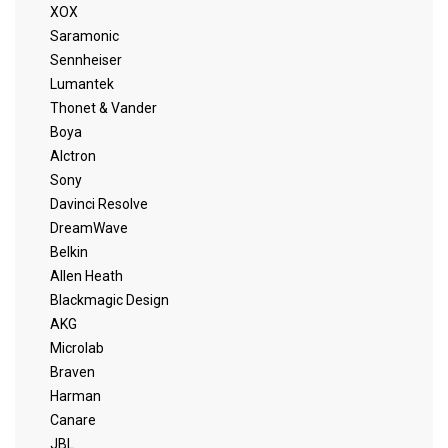
XOX
Saramonic
Sennheiser
Lumantek
Thonet & Vander
Boya
Alctron
Sony
Davinci Resolve
DreamWave
Belkin
Allen Heath
Blackmagic Design
AKG
Microlab
Braven
Harman
Canare
JBL