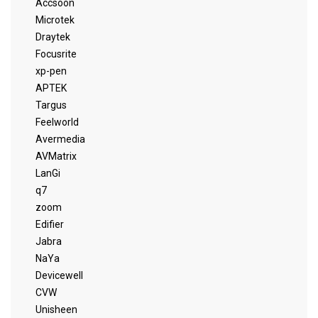
Accsoon
Microtek
Draytek
Focusrite
xp-pen
APTEK
Targus
Feelworld
Avermedia
AVMatrix
LanGi
q7
zoom
Edifier
Jabra
NaYa
Devicewell
CVW
Unisheen