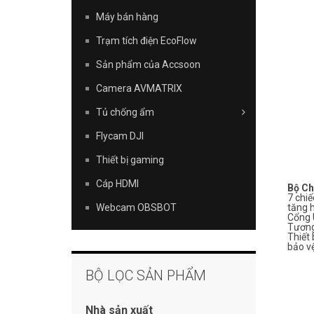
Máy bán hàng
Trạm tích điện EcoFlow
Sản phẩm của Accsoon
Camera AVMATRIX
Tủ chống ẩm
Flycam DJI
Thiết bị gaming
Cáp HDMI
Bộ Ch
7 chiế
Webcam OBSBOT
tăng h
Cổng U
Tương
Thiết 
bảo vệ
BỘ LỌC SẢN PHẨM
Nhà sản xuất