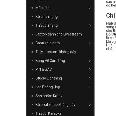
các li
độ bề
Màn hình
Chi
Bộ chia mạng
Hub U
Thiết bị mạng
sang 
cho th
Laptop dành cho Livestream
Bộ Ch
là chi
khi ph
Capture elgato
Hub
F
nhất
Tally Intercom không dây
Bảng Vẽ Cảm Ứng
PIN & SẠC
Studio Lightning
Loa Phòng Họp
Sản phẩm Katov
Bộ phát video không dây
Thiết bị Karaoke