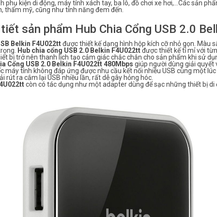
nh phụ kiện di động, máy tính xách tay, ba lô, đồ chơi xe hơi,…Các sản p
n, thẩm mỹ, cũng như tính năng đem đến.
 tiết sản phẩm Hub Chia Cổng USB 2.0 Be
SB Belkin F4U022tt
được thiết kế dạng hình hộp kích cỡ nhỏ gọn. Màu s
trọng.
Hub chia cổng USB 2.0 Belkin F4U022tt
được thiết kế tỉ mỉ với từ
iết bị trở nên thanh lịch tạo cảm giác chắc chắn cho sản phẩm khi sử dụ
ia Cổng USB 2.0 Belkin F4U022tt 480Mbps
giúp người dùng giải quyết
ếc máy tính không đáp ứng được nhu cầu kết nối nhiều USB cùng một lúc 
ải rút ra cắm lại USB nhiều lần, rất dễ gây hỏng hóc.
4U022tt
còn có tác dụng như một adapter dùng để sạc những thiết bị di 