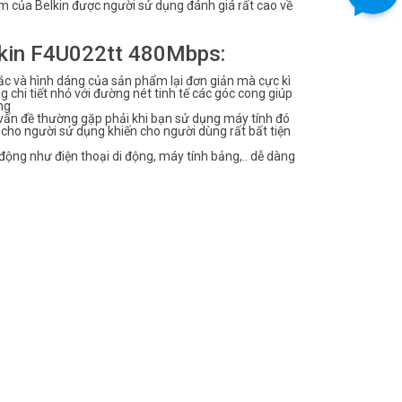
hẩm của Belkin được người sử dụng đánh giá rất cao về
lkin F4U022tt 480Mbps:
ắc và hình dáng của sản phẩm lại đơn giản mà cực kì
ng chi tiết nhỏ với đường nét tinh tế các góc cong giúp
ng
 vấn đề thường gặp phải khi bạn sử dụng máy tính đó
cho người sử dụng khiến cho người dùng rất bất tiện
động như điện thoại di động, máy tính bảng,.. dễ dàng