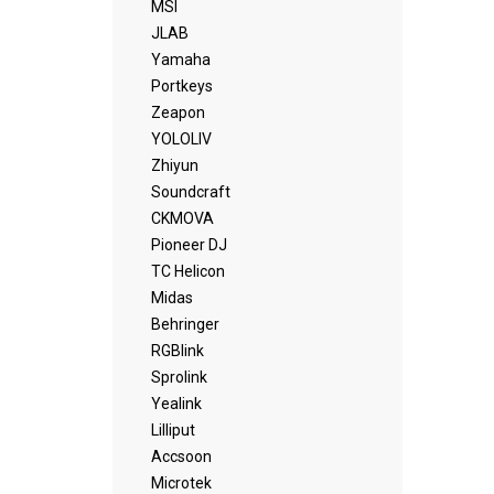
MSI
JLAB
Yamaha
Portkeys
Zeapon
YOLOLIV
Zhiyun
Soundcraft
CKMOVA
Pioneer DJ
TC Helicon
Midas
Behringer
RGBlink
Sprolink
Yealink
Lilliput
Accsoon
Microtek