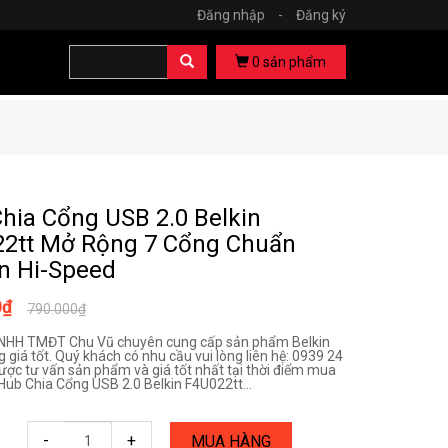
Đăng nhập
-
Đăng ký
0
sản phẩm
hia Cổng USB 2.0 Belkin
2tt Mở Rộng 7 Cổng Chuẩn
n Hi-Speed
0₫
790.000₫
TNHH TMĐT Chu Vũ chuyên cung cấp sản phẩm Belkin
 giá tốt. Quý khách có nhu cầu vui lòng liên hệ: 0939 24
ược tư vấn sản phẩm và giá tốt nhất tại thời điểm mua
 Hub Chia Cổng USB 2.0 Belkin F4U022tt...
-
+
MUA HÀNG