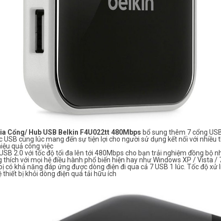
ia Cổng/ Hub USB Belkin F4U022tt 480Mbps
bổ sung thêm 7 cổng USB 
c USB cùng lúc mang đến sự tiện lợi cho người sử dụng kết nối với nhiều t
iệu quả công việc
SB 2.0 với tốc độ tối đa lên tới 480Mbps cho bạn trải nghiệm đồng bộ 
 thích với mọi hệ điều hành phổ biến hiện hay như Windows XP / Vista /
bị có khả năng đáp ứng được dòng điện đi qua cả 7 USB 1 lúc. Tốc độ xử 
 thiết bị khỏi dòng điện quá tải hữu ích