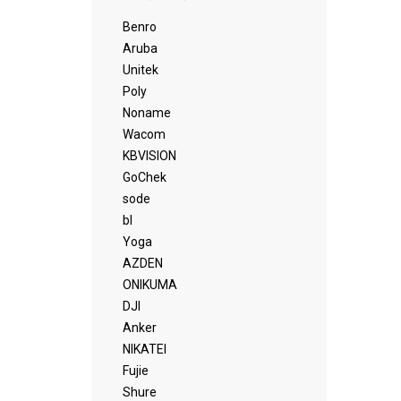
Benro
Aruba
Unitek
Poly
Noname
Wacom
KBVISION
GoChek
sode
bl
Yoga
AZDEN
ONIKUMA
DJI
Anker
NIKATEI
Fujie
Shure