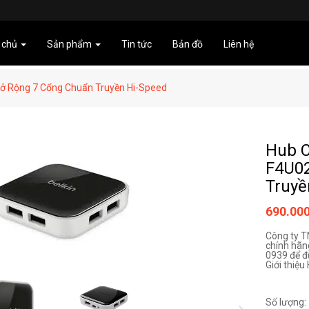
 chủ
Sản phẩm
Tin tức
Bản đồ
Liên hệ
Mở Rộng 7 Cổng Chuẩn Truyền Hi-Speed
Hub C
F4U02
Truyề
690.00
Công ty 
chính hãng
0939 để đ
Giới thiệu
Số lượng: