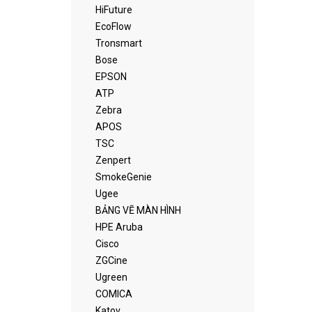
HiFuture
EcoFlow
Tronsmart
Bose
EPSON
ATP
Zebra
APOS
TSC
Zenpert
SmokeGenie
Ugee
BẢNG VẼ MÀN HÌNH
HPE Aruba
Cisco
ZGCine
Ugreen
COMICA
Katov