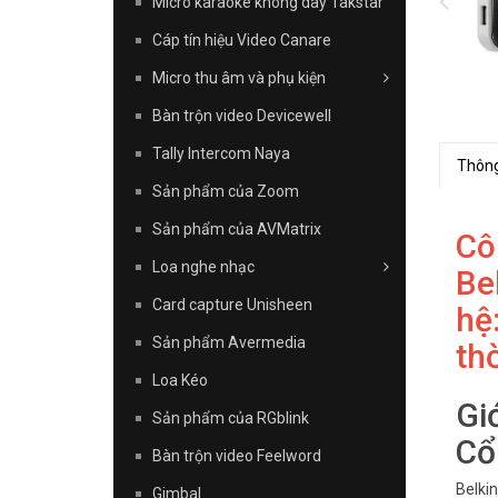
Micro karaoke không dây Takstar
Cáp tín hiệu Video Canare
Micro thu âm và phụ kiện
Bàn trộn video Devicewell
Tally Intercom Naya
Thông
Sản phẩm của Zoom
Sản phẩm của AVMatrix
Cô
Loa nghe nhạc
Be
Card capture Unisheen
hệ
Sản phẩm Avermedia
th
Loa Kéo
Gi
Sản phẩm của RGblink
Cổ
Bàn trộn video Feelword
Belkin
Gimbal