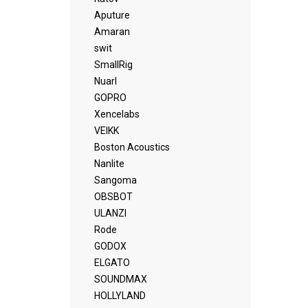
Aputure
Amaran
swit
SmallRig
Nuarl
GOPRO
Xencelabs
VEIKK
Boston Acoustics
Nanlite
Sangoma
OBSBOT
ULANZI
Rode
GODOX
ELGATO
SOUNDMAX
HOLLYLAND