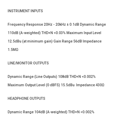
INSTRUMENT INPUTS
Frequency Response 20Hz - 20kHz ± 0.1dB Dynamic Range
110dB (A-weighted) THD+N <0.03% Maximum Input Level
12.5dBu (at minimum gain) Gain Range 56dB Impedance
1.5MΩ
LINE/MONITOR OUTPUTS
Dynamic Range (Line Outputs) 108dB THD+N <0.002%
Maximum Output Level (0 dBFS) 15.5dBu Impedance 430Ω
HEADPHONE OUTPUTS
Dynamic Range 104dB (A-weighted) THD+N <0.002%