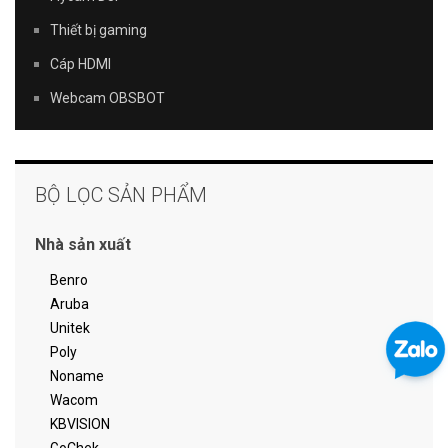
Thiết bị gaming
Cáp HDMI
Webcam OBSBOT
BỘ LỌC SẢN PHẨM
Nhà sản xuất
Benro
Aruba
Unitek
Poly
Noname
Wacom
KBVISION