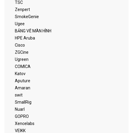
TSC
Zenpert
SmokeGenie
Ugee
BẢNG VẼ MÀN HÌNH
HPE Aruba
Cisco
ZGCine
Ugreen
COMICA
Katov
Aputure
Amaran
swit
SmallRig
Nuarl
GOPRO
Xencelabs
VEIKK