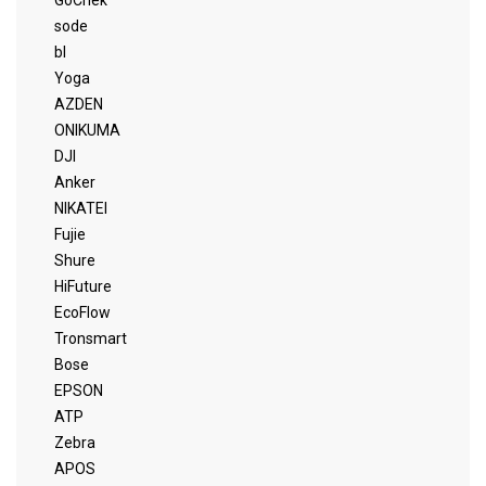
GoChek
sode
bl
Yoga
AZDEN
ONIKUMA
DJI
Anker
NIKATEI
Fujie
Shure
HiFuture
EcoFlow
Tronsmart
Bose
EPSON
ATP
Zebra
APOS