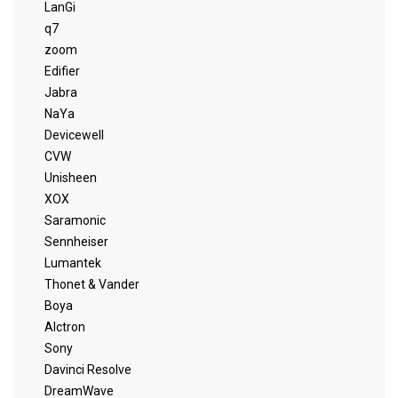
LanGi
q7
zoom
Edifier
Jabra
NaYa
Devicewell
CVW
Unisheen
XOX
Saramonic
Sennheiser
Lumantek
Thonet & Vander
Boya
Alctron
Sony
Davinci Resolve
DreamWave