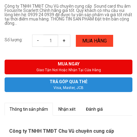
Công ty TNHH TMĐT Chu Vũ chuyên cung cấp Sound card thu âm
Focusrite Scarlett Chính hãng giá tốt. Quý khách có nhu cầu vui
lòng liên hệ: 0939 24 0939 để được tư vấn sản phẩm và giá tốt nhất
tại thời điểm mua hàng. THÔNG TIN SẢN PHẨM Đặt trên bàn cộng
đồng...
Số lượng:
-
+
MUA HÀNG
MUA NGAY
Giao Tận Nơi Hoặc Nhận Tại Cửa Hàng
TRẢ GÓP QUA THẺ
Visa, Master, JCB
Thông tin sản phẩm
Nhận xét
Đánh giá
Công ty TNHH TMĐT Chu Vũ chuyên cung cấp