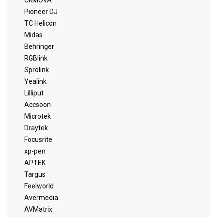
CKMOVA
Pioneer DJ
TC Helicon
Midas
Behringer
RGBlink
Sprolink
Yealink
Lilliput
Accsoon
Microtek
Draytek
Focusrite
xp-pen
APTEK
Targus
Feelworld
Avermedia
AVMatrix