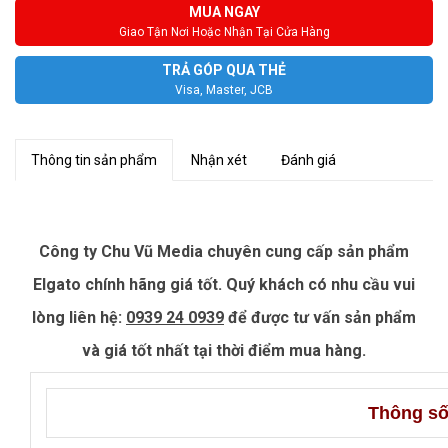
MUA NGAY
Giao Tận Nơi Hoặc Nhận Tại Cửa Hàng
TRẢ GÓP QUA THẺ
Visa, Master, JCB
Thông tin sản phẩm
Nhận xét
Đánh giá
Công ty Chu Vũ Media chuyên cung cấp sản phẩm
Elgato chính hãng giá tốt. Quý khách có nhu cầu vui
lòng liên hệ:
0939 24 0939
để được tư vấn sản phẩm
và giá tốt nhất tại thời điểm mua hàng.
Thông số 