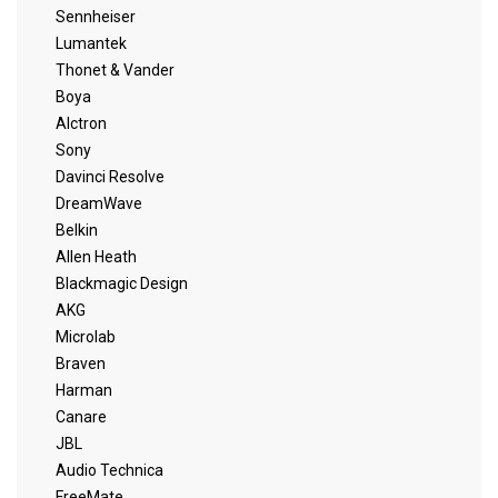
Sennheiser
Lumantek
Thonet & Vander
Boya
Alctron
Sony
Davinci Resolve
DreamWave
Belkin
Allen Heath
Blackmagic Design
AKG
Microlab
Braven
Harman
Canare
JBL
Audio Technica
FreeMate