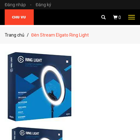
Đăng nhập
-
Đăng ký
Tog
0
navi
Trang chủ
Đèn Stream Elgato Ring Light