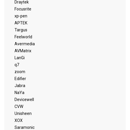
Draytek
Focusrite
xp-pen
APTEK
Targus
Feelworld
Avermedia
AVMatrix
LanGi
q7
zoom
Edifier
Jabra
NaYa
Devicewell
CVW
Unisheen
XOX
Saramonic