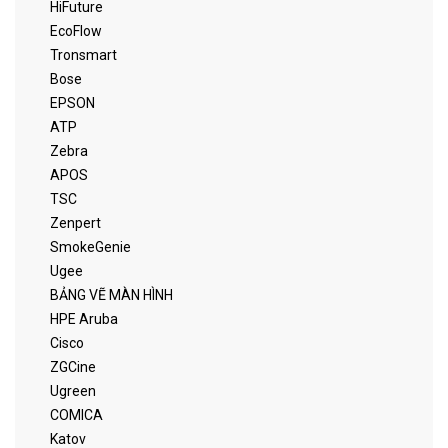
HiFuture
EcoFlow
Tronsmart
Bose
EPSON
ATP
Zebra
APOS
TSC
Zenpert
SmokeGenie
Ugee
BẢNG VẼ MÀN HÌNH
HPE Aruba
Cisco
ZGCine
Ugreen
COMICA
Katov