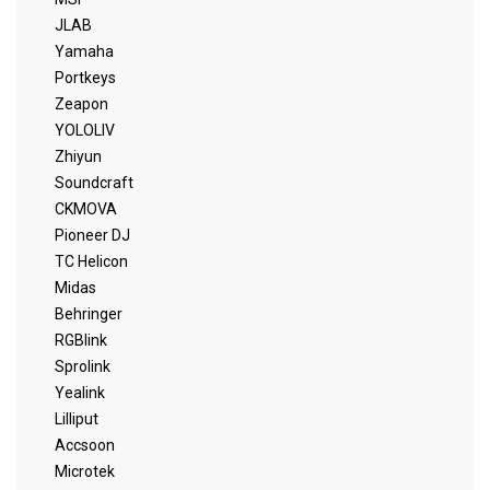
JLAB
Yamaha
Portkeys
Zeapon
YOLOLIV
Zhiyun
Soundcraft
CKMOVA
Pioneer DJ
TC Helicon
Midas
Behringer
RGBlink
Sprolink
Yealink
Lilliput
Accsoon
Microtek