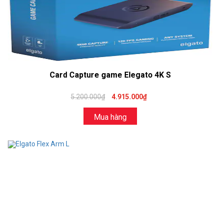
Card Capture game Elegato 4K S
5.200.000₫
4.915.000₫
Mua hàng