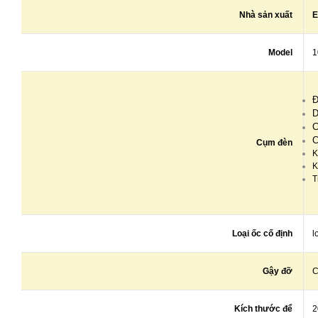
Nhà sản xuất
E
Model
1
Đ
D
C
C
Cụm đèn
K
K
T
Loại ốc cố định
l
Gậy đỡ
C
Kích thước để
2