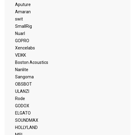
Aputure
Amaran
swit
SmallRig
Nuarl
GOPRO
Xencelabs
VEIKK
Boston Acoustics
Nanlite
Sangoma
OBSBOT
ULANZI
Rode
GODOX
ELGATO
SOUNDMAX
HOLLYLAND
MSI