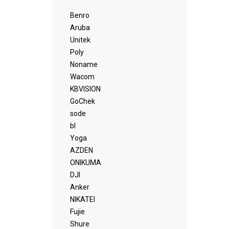
Benro
Aruba
Unitek
Poly
Noname
Wacom
KBVISION
GoChek
sode
bl
Yoga
AZDEN
ONIKUMA
DJI
Anker
NIKATEI
Fujie
Shure