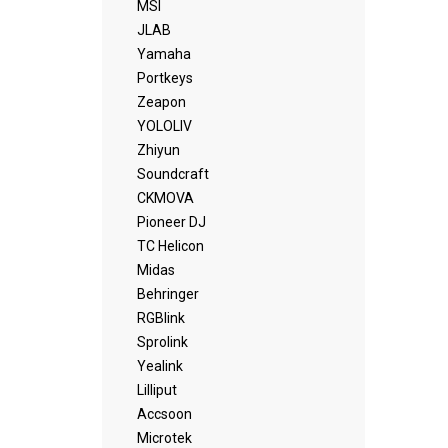
MSI
JLAB
Yamaha
Portkeys
Zeapon
YOLOLIV
Zhiyun
Soundcraft
CKMOVA
Pioneer DJ
TC Helicon
Midas
Behringer
RGBlink
Sprolink
Yealink
Lilliput
Accsoon
Microtek