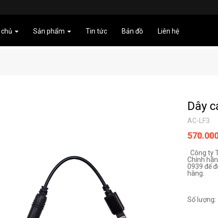
 chủ
Sản phẩm
Tin tức
Bản đồ
Liên hệ
Dây c
AC-LF3
570.00
Công ty 
Chính hãng
0939 để đ
hàng.
Số lượng: