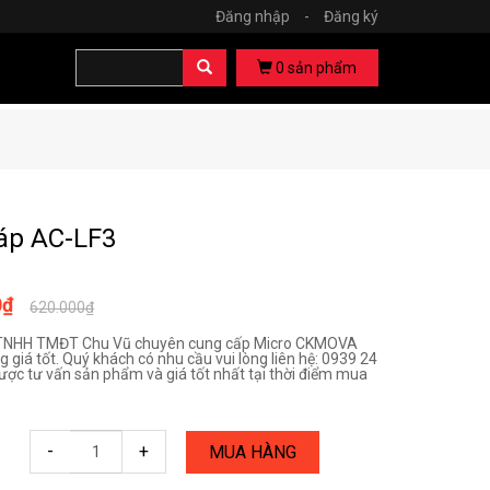
Đăng nhập
-
Đăng ký
0
sản phẩm
áp AC-LF3
0₫
620.000₫
TNHH TMĐT Chu Vũ chuyên cung cấp Micro CKMOVA
 giá tốt. Quý khách có nhu cầu vui lòng liên hệ: 0939 24
ược tư vấn sản phẩm và giá tốt nhất tại thời điểm mua
-
+
MUA HÀNG