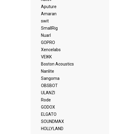
Aputure
Amaran
swit
SmallRig
Nuarl
GOPRO
Xencelabs
VEIKK
Boston Acoustics
Nanlite
Sangoma
OBSBOT
ULANZI
Rode
GODOX
ELGATO
SOUNDMAX
HOLLYLAND