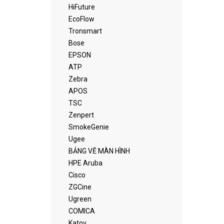
HiFuture
EcoFlow
Tronsmart
Bose
EPSON
ATP
Zebra
APOS
TSC
Zenpert
SmokeGenie
Ugee
BẢNG VẼ MÀN HÌNH
HPE Aruba
Cisco
ZGCine
Ugreen
COMICA
Katov