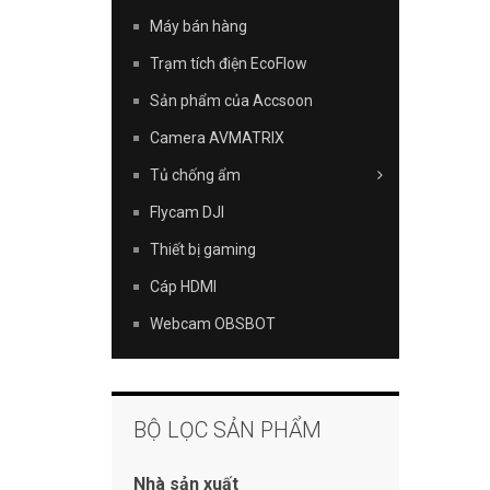
Máy bán hàng
Trạm tích điện EcoFlow
Sản phẩm của Accsoon
Camera AVMATRIX
Tủ chống ẩm
Flycam DJI
Thiết bị gaming
Cáp HDMI
Webcam OBSBOT
BỘ LỌC SẢN PHẨM
Nhà sản xuất