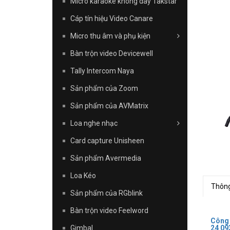
Micro karaoke không dây Takstar
Cáp tín hiệu Video Canare
Micro thu âm và phụ kiện
Bàn trộn video Devicewell
Tally Intercom Naya
Sản phẩm của Zoom
Sản phẩm của AVMatrix
Loa nghe nhạc
Card capture Unisheen
Sản phẩm Avermedia
Loa Kéo
Thông
Sản phẩm của RGblink
Bàn trộn video Feelword
Công
24 09
Gimbal