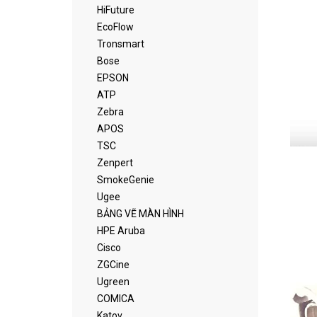
HiFuture
EcoFlow
Tronsmart
Bose
EPSON
ATP
Zebra
APOS
TSC
Zenpert
SmokeGenie
Ugee
BẢNG VẼ MÀN HÌNH
HPE Aruba
Cisco
ZGCine
Ugreen
COMICA
Katov