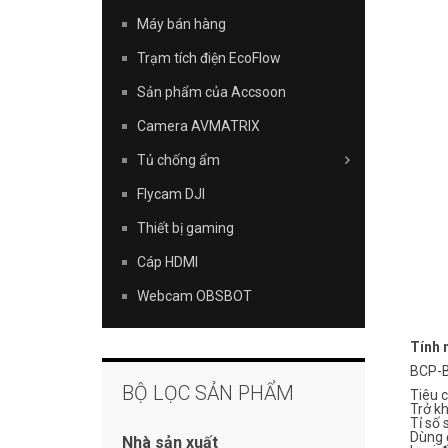
Máy bán hàng
Trạm tích điện EcoFlow
Sản phẩm của Accsoon
Camera AVMATRIX
Tủ chống ẩm
Flycam DJI
Thiết bị gaming
Cáp HDMI
Webcam OBSBOT
Tính 
BCP-B
BỘ LỌC SẢN PHẨM
Tiêu 
Trở k
Tỉ số
Dùng 
Nhà sản xuất