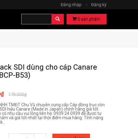
Đăng nhập
-
Đăng ký
0
sản phẩm
ack SDI dùng cho cáp Canare
(BCP-B53)
0₫
179.000₫
NHH TMĐT Chu Vũ chuyên cung cấp Cáp đồng trục còn
 SDI hiệu Canare (Made in Japan) chính hãng giá tốt.
 có nhu cầu vui lòng liên hệ: 0939 24 0939 để được tư
hẩm và giá tốt nhất tại thời điểm mua hàng. Tính năng
...