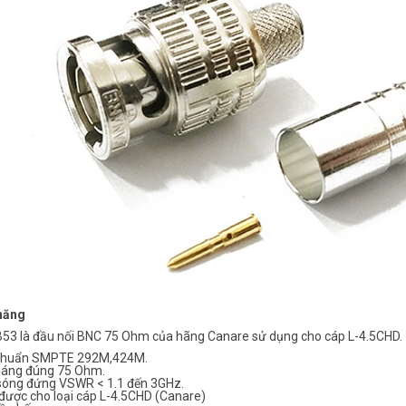
năng
53 là đầu nối BNC 75 Ohm của hãng Canare sử dụng cho cáp L-4.5CHD.
chuẩn SMPTE 292M,424M.
háng đúng 75 Ohm.
 sóng đứng VSWR < 1.1 đến 3GHz.
được cho loại cáp L-4.5CHD (Canare)