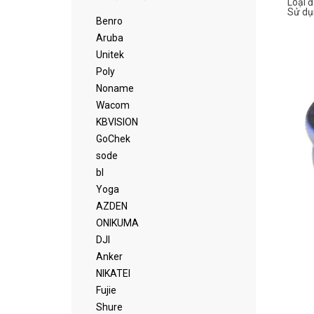
Loại 
Sử dụ
Benro
Aruba
Unitek
Poly
Noname
Wacom
KBVISION
GoChek
sode
bl
Yoga
AZDEN
ONIKUMA
DJI
Anker
NIKATEI
Fujie
Shure