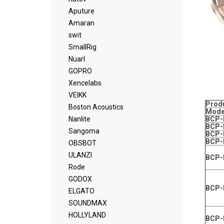
Aputure
Amaran
swit
SmallRig
Nuarl
GOPRO
Xencelabs
VEIKK
Produ
Boston Acoustics
Mode
Nanlite
BCP-
BCP-
Sangoma
BCP-
BCP-
OBSBOT
ULANZI
BCP-
Rode
GODOX
BCP-
ELGATO
SOUNDMAX
HOLLYLAND
BCP-