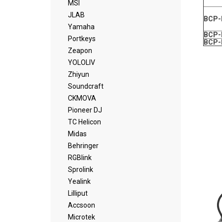
MSI
JLAB
BCP-
Yamaha
BCP-
Portkeys
BCP-
Zeapon
YOLOLIV
Zhiyun
Soundcraft
CKMOVA
Pioneer DJ
TC Helicon
Midas
Behringer
RGBlink
Sprolink
Yealink
Lilliput
Accsoon
Microtek