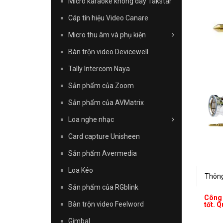
Micro karaoke không dây Takstar
Cáp tín hiệu Video Canare
Micro thu âm và phụ kiện
Bàn trộn video Devicewell
Tally Intercom Naya
Sản phẩm của Zoom
Sản phẩm của AVMatrix
Loa nghe nhạc
Card capture Unisheen
Sản phẩm Avermedia
Loa Kéo
Thông
Sản phẩm của RGblink
Công
Bàn trộn video Feelword
tốt. Q
Gimbal