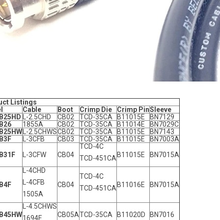
ct Listings
l
Cable
Boot
Crimp Die
Crimp Pin
Sleeve
B25HD
L-2.5CHD
CB02
TCD-35CA
B11015E
BN7129
B26
1855A
CB02
TCD-35CA
B11014E
BN7029C
B25HW
L-2.5CHWS
CB02
TCD-35CA
B11015E
BN7143
B3F
L-3CFB
CB03
TCD-35CA
B11015E
BN7003A
TCD-4C
B31F
L-3CFW
CB04
B11015E
BN7015A
TCD-451CA
L-4CHD
TCD-4C
L-4CFB
B4F
CB04
B11016E
BN7015A
TCD-451CA
1505A
L-4.5CHWS
B45HW
CB05A
TCD-35CA
B11020D
BN7016
1694F