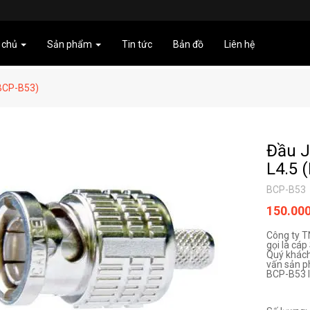
 chủ
Sản phẩm
Tin tức
Bản đồ
Liên hệ
(BCP-B53)
Đầu J
L4.5 
BCP-B53
150.00
Công ty T
gọi là cáp
Quý khách
vấn sản p
BCP-B53 là