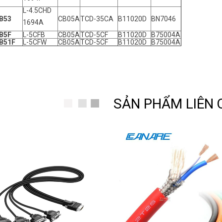
L-4.5CHD
B53
CB05A
TCD-35CA
B11020D
BN7046
1694A
B5F
L-5CFB
CB05A
TCD-5CF
B11020D
B75004A
B51F
L-5CFW
CB05A
TCD-5CF
B11020D
B75004A
SẢN PHẨM LIÊN