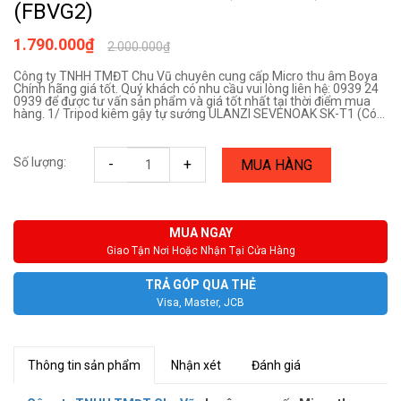
(FBVG2)
1.790.000₫
2.000.000₫
Công ty TNHH TMĐT Chu Vũ chuyên cung cấp Micro thu âm Boya
Chính hãng giá tốt. Quý khách có nhu cầu vui lòng liên hệ: 0939 24
0939 để được tư vấn sản phẩm và giá tốt nhất tại thời điểm mua
hàng. 1/ Tripod kiêm gậy tự sướng ULANZI SEVENOAK SK-T1 (Có...
Số lượng:
-
+
MUA HÀNG
MUA NGAY
Giao Tận Nơi Hoặc Nhận Tại Cửa Hàng
TRẢ GÓP QUA THẺ
Visa, Master, JCB
Thông tin sản phẩm
Nhận xét
Đánh giá