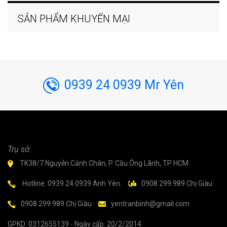
SẢN PHẨM KHUYẾN MẠI
0939 24 0939 Mr Yên
Trụ sở:
TK38/7 Nguyễn Cảnh Chân, P. Cầu Ông Lãnh, TP HCM
Hotline: 0939 24 0939 Anh Yên.
0908 299.989 Chị Giàu
0908 299.989 Chị Giàu
yentranbinh@gmail.com
GPKD: 0312655139 - Ngày cấp: 20/2/2014