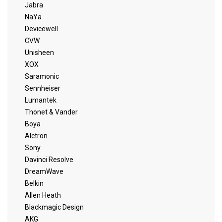
Jabra
NaYa
Devicewell
CVW
Unisheen
XOX
Saramonic
Sennheiser
Lumantek
Thonet & Vander
Boya
Alctron
Sony
Davinci Resolve
DreamWave
Belkin
Allen Heath
Blackmagic Design
AKG