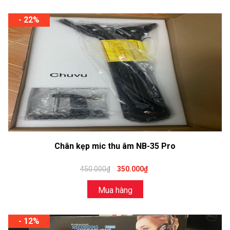
- 22%
Chân kẹp mic thu âm NB-35 Pro
450.000₫
350.000₫
Mua hàng
- 12%