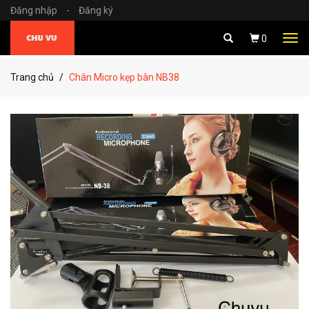
Đăng nhập
-
Đăng ký
Tog
0
navi
Trang chủ
Chân Micro kẹp bàn NB38