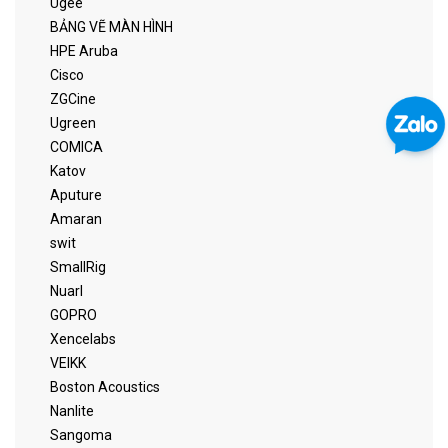
Ugee
BẢNG VẼ MÀN HÌNH
HPE Aruba
Cisco
ZGCine
Ugreen
COMICA
Katov
Aputure
Amaran
swit
SmallRig
Nuarl
GOPRO
Xencelabs
VEIKK
Boston Acoustics
Nanlite
Sangoma