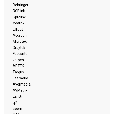
Behringer
RGBlink
Sprolink
Yealink
Lilliput
Accsoon
Microtek
Draytek
Focusrite
xp-pen
APTEK
Targus
Feelworld
Avermedia
AVMatrix
LanGi
q7
zoom