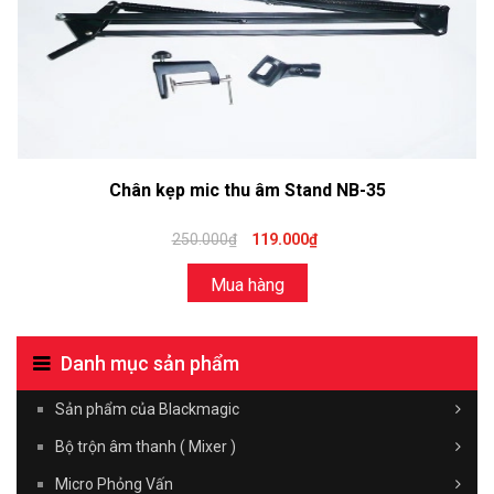
Chân kẹp mic thu âm Stand NB-35
250.000₫
119.000₫
Mua hàng
Danh mục sản phẩm
Sản phẩm của Blackmagic
Bộ trộn âm thanh ( Mixer )
Micro Phỏng Vấn