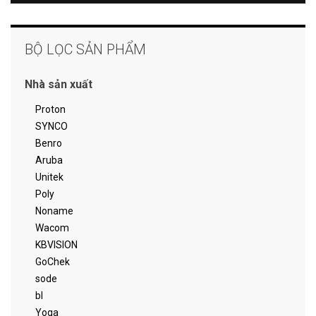
BỘ LỌC SẢN PHẨM
Nhà sản xuất
Proton
SYNCO
Benro
Aruba
Unitek
Poly
Noname
Wacom
KBVISION
GoChek
sode
bl
Yoga