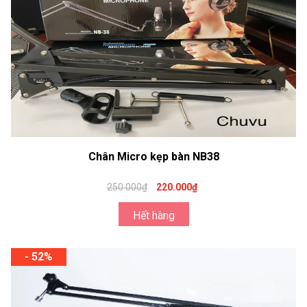
Chân Micro kẹp bàn NB38
250.000₫
220.000₫
Hết hàng
- 52%