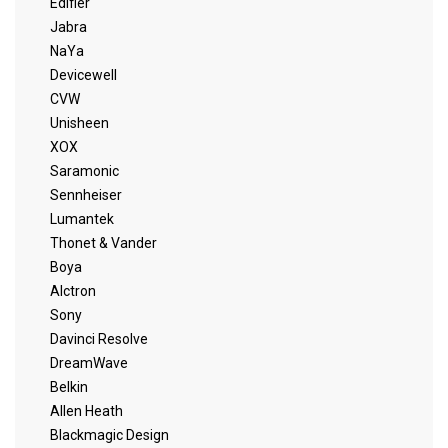
Edifier
Jabra
NaYa
Devicewell
CVW
Unisheen
XOX
Saramonic
Sennheiser
Lumantek
Thonet & Vander
Boya
Alctron
Sony
Davinci Resolve
DreamWave
Belkin
Allen Heath
Blackmagic Design