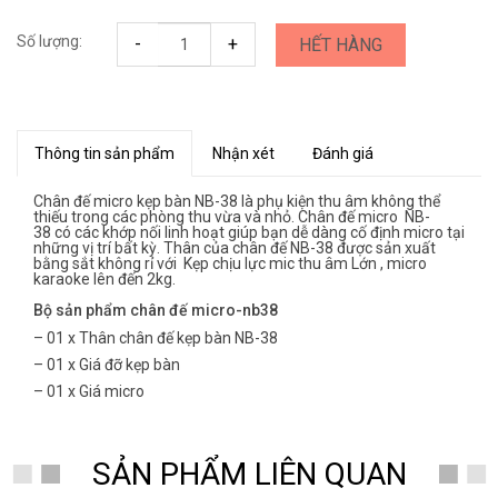
Số lượng:
-
+
HẾT HÀNG
Thông tin sản phẩm
Nhận xét
Đánh giá
Chân đế micro kẹp bàn NB-38 là phụ kiện thu âm không thể
thiếu trong các phòng thu vừa và nhỏ. Chân đế micro NB-
38 có các khớp nối linh hoạt giúp bạn dễ dàng cố định micro tại
những vị trí bất kỳ. Thân của chân đế NB-38 được sản xuất
bằng sắt không rỉ với Kẹp chịu lực mic thu âm Lớn , micro
karaoke lên đến 2kg.
Bộ sản phẩm chân đế micro-nb38
– 01 x Thân chân đế kẹp bàn NB-38
– 01 x Giá đỡ kẹp bàn
– 01 x Giá micro
SẢN PHẨM LIÊN QUAN