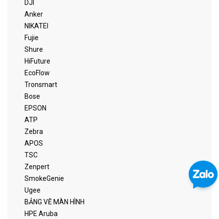
DJI
Anker
NIKATEI
Fujie
Shure
HiFuture
EcoFlow
Tronsmart
Bose
EPSON
ATP
Zebra
APOS
TSC
Zenpert
SmokeGenie
Ugee
BẢNG VẼ MÀN HÌNH
HPE Aruba