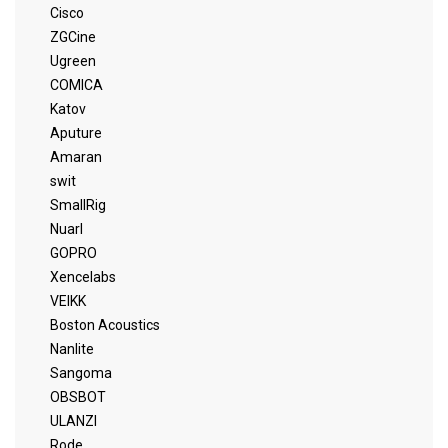
Cisco
ZGCine
Ugreen
COMICA
Katov
Aputure
Amaran
swit
SmallRig
Nuarl
GOPRO
Xencelabs
VEIKK
Boston Acoustics
Nanlite
Sangoma
OBSBOT
ULANZI
Rode