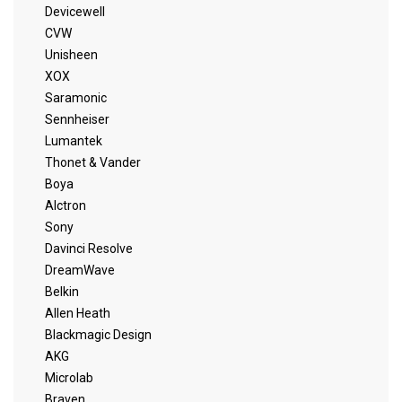
Devicewell
CVW
Unisheen
XOX
Saramonic
Sennheiser
Lumantek
Thonet & Vander
Boya
Alctron
Sony
Davinci Resolve
DreamWave
Belkin
Allen Heath
Blackmagic Design
AKG
Microlab
Braven