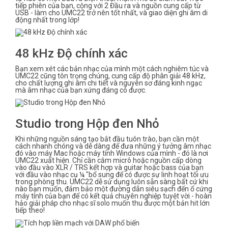
tiếp phiên của bạn, cộng với 2 Đầu ra và nguồn cung cấp từ
USB - làm cho UMC22 trở nên tốt nhất, và giao diện ghi âm di
động nhất trong lớp!
48 kHz Độ chính xác
Bạn xem xét các bản nhạc của mình một cách nghiêm túc và
UMC22 cũng tôn trọng chúng, cung cấp độ phân giải 48 kHz,
cho chất lượng ghi âm chi tiết và nguyên sơ đáng kinh ngạc
mà âm nhạc của bạn xứng đáng có được.
Studio trong Hộp đen Nhỏ
Khi những nguồn sáng tạo bắt đầu tuôn trào, bạn cần một
cách nhanh chóng và dễ dàng để đưa những ý tưởng âm nhạc
đó vào máy Mac hoặc máy tính Windows của mình - đó là nơi
UMC22 xuất hiện. Chỉ cần cắm micrô hoặc nguồn cấp dòng
vào đầu vào XLR / TRS kết hợp và guitar hoặc bass của bạn
với đầu vào nhạc cụ ¼ "bổ sung để có được sự linh hoạt tối ưu
trong phòng thu. UMC22 dễ sử dụng luôn sẵn sàng bất cứ khi
nào bạn muốn, đảm bảo một đường dẫn siêu sạch đến ổ cứng
máy tính của bạn để có kết quả chuyên nghiệp tuyệt vời - hoàn
hảo giải pháp cho nhạc sĩ solo muốn thu được một bản hit lớn
tiếp theo!