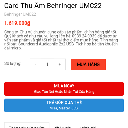
Card Thu Âm Behringer UMC22
Behringer UMC22
1.619.000₫
Công ty Chu Vũ chuyên cung cấp sản phẩm chính hãng giá tốt.
Quý khách có nhu cầu vui lòng liên hệ: 0939 24 0939 để được tư
vấn sản phẩm và giá tốt nhất tại thời điểm mua hàng. Tính năng
nổi bật Soundcard Audiophile 2x2 USB Tích hợp bộ tiền khuếch
đại micro...
Số lượng:
-
+
MUA HÀNG
MUA NGAY
Giao Tận Nơi Hoặc Nhận Tại Cửa Hàng
TRẢ GÓP QUA THẺ
Visa, Master, JCB