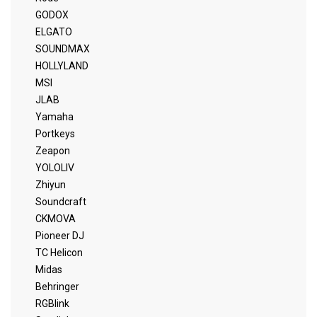
GODOX
ELGATO
SOUNDMAX
HOLLYLAND
MSI
JLAB
Yamaha
Portkeys
Zeapon
YOLOLIV
Zhiyun
Soundcraft
CKMOVA
Pioneer DJ
TC Helicon
Midas
Behringer
RGBlink