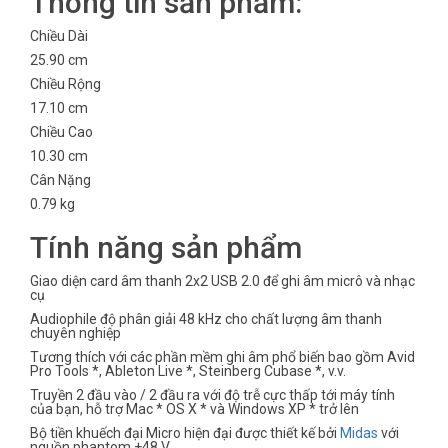
Thông tin sản phẩm:
Chiều Dài
25.90 cm
Chiều Rộng
17.10 cm
Chiều Cao
10.30 cm
Cân Nặng
0.79 kg
Tính năng sản phẩm
Giao diện card âm thanh 2x2 USB 2.0 để ghi âm micrô và nhạc
cụ
Audiophile độ phân giải 48 kHz cho chất lượng âm thanh
chuyên nghiệp
Tương thích với các phần mềm ghi âm phổ biến bao gồm Avid
Pro Tools *, Ableton Live *, Steinberg Cubase *, v.v.
Truyền 2 đầu vào / 2 đầu ra với độ trễ cực thấp tới máy tính
của bạn, hỗ trợ Mac * OS X * và Windows XP * trở lên
Bộ tiền khuếch đại Micro hiện đại được thiết kế bởi
Midas
với
nguồn phantom +48 V