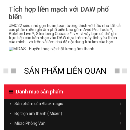
Tích hợp liền mạch với DAW phổ
biến
UMC22 siêu nhỏ gọn hoàn toàn tương thích với hầu như tất cả
các phần mềm ghi âm phổ biến bao gồm Avid Pro Tools *,
Ableton Live *, Steinberg Cubase *, v.v., vì vậy bạn có thể ghi
trực tiếp các bản nhạc vào DAW dựa trên máy tính yêu thích
của mình - và trộn và làm chủ để nội dung trái tim của bạn.
SẢN PHẨM LIÊN QUAN
Danh mục sản phẩm
Sản phẩm của Blackmagic
Bộ trộn âm thanh ( Mixer )
Micro Phỏng Vấn