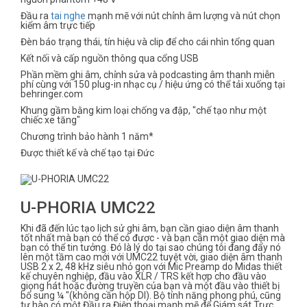
Đầu ra
tai nghe
mạnh mẽ với nút chỉnh âm lượng và nút chọn
kiểm âm trực tiếp
Đèn báo trạng thái, tín hiệu và clip để cho cái nhìn tổng quan
Kết nối và cấp nguồn thông qua cổng USB
Phần mềm ghi âm, chỉnh sửa và podcasting âm thanh miễn
phí cùng với 150 plug-in nhạc cụ / hiệu ứng có thể tải xuống tại
behringer.com
Khung gầm bằng kim loại chống va đập, "chế tạo như một
chiếc xe tăng"
Chương trình bảo hành 1 năm*
Được thiết kế và chế tạo tại Đức
U-PHORIA UMC22
Khi đã đến lúc tạo lịch sử ghi âm, bạn cần giao diện âm thanh
tốt nhất mà bạn có thể có được - và bạn cần một giao diện mà
bạn có thể tin tưởng. Đó là lý do tại sao chúng tôi đang đẩy nó
lên một tầm cao mới với UMC22 tuyệt vời, giao diện âm thanh
USB 2 x 2, 48 kHz siêu nhỏ gọn với Mic Preamp do Midas thiết
kế chuyên nghiệp, đầu vào XLR / TRS kết hợp cho đầu vào
giọng hát hoặc đường truyền của bạn và một đầu vào thiết bị
bổ sung ¼ "(không cần hộp DI). Bộ tính năng phong phú, cũng
tự hào có một Đầu ra Điện thoại mạnh mẽ để Giám sát Trực