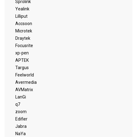
Sprolink
Yealink
Lilliput
Accsoon
Microtek
Draytek
Focusrite
xp-pen
APTEK
Targus
Feelworld
Avermedia
AVMatrix
LanGi
q7
zoom
Edifier
Jabra
NaYa