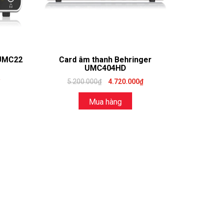
 UMC22
Card âm thanh Behringer
UMC404HD
5.200.000₫
4.720.000₫
Mua hàng