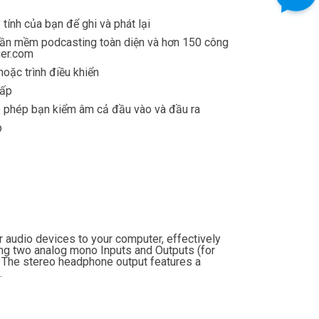
 tính của bạn để ghi và phát lại
hần mềm podcasting toàn diện và hơn 150 công
ger.com
oặc trình điều khiển
cấp
o phép bạn kiểm âm cả đầu vào và đầu ra
p
udio devices to your computer, effectively
ing two analog mono Inputs and Outputs (for
. The stereo headphone output features a
.