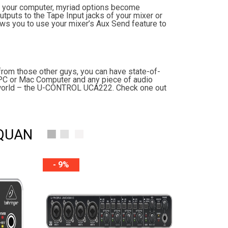
d your computer, myriad options become
puts to the Tape Input jacks of your mixer or
ows you to use your mixer’s Aux Send feature to
 from those other guys, you can have state-of-
 PC or Mac Computer and any piece of audio
e world – the U-CONTROL UCA222. Check one out
 QUAN
- 9%