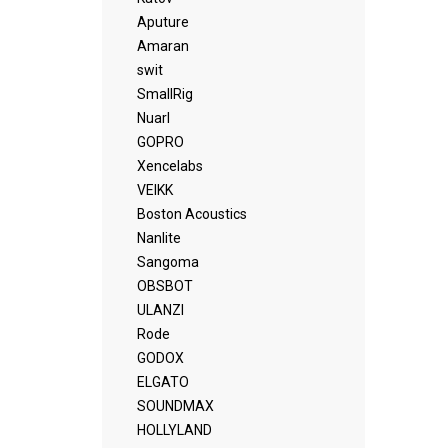
Aputure
Amaran
swit
SmallRig
Nuarl
GOPRO
Xencelabs
VEIKK
Boston Acoustics
Nanlite
Sangoma
OBSBOT
ULANZI
Rode
GODOX
ELGATO
SOUNDMAX
HOLLYLAND