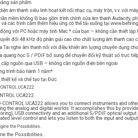
 năng sản phẩm
diện âm thanh siêu linh hoạt kết nối nhạc cụ, máy trộn, v.v. với máy
hần mềm khổng lồ bao gồm trình chỉnh sửa âm thanh Audacity, p
 và các trình cắm thêm hiệu ứng có thể tải xuống tại www.behrin
động với PC hoặc máy tính Mac * của bạn — không cần thiết lập h
uyển đổi 48 kHz độ phân giải cao cho chất lượng âm thanh cao 
a Tai nghe âm thanh nổi với điều khiển âm lượng chuyên dụng ch
a quang học S / PDIF bổ sung để chuyển đổi kỹ thuật số trực tiế
cấp nguồn qua USB — không cần nguồn điện bên ngoài
g trình bảo hành 1 năm*
thiết kế và chế tạo tại Đức
NTROL UCA222
-CONTROL UCA222 allows you to connect instruments and other a
ng the analog and digital worlds. It accomplishes this by provid
oring), USB connectivity and an additional S/PDIF optical output
ated level control and lets you listen to both the input and output
ne the Possibilities…