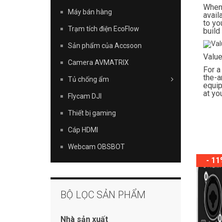
When 
Máy bán hàng
avail
to yo
Trạm tích điện EcoFlow
build
Sản phẩm của Accsoon
Valu
Camera AVMATRIX
For a
the-a
Tủ chống ẩm
equip
at yo
Flycam DJI
Thiết bị gaming
Cáp HDMI
Webcam OBSBOT
- 1
BỘ LỌC SẢN PHẨM
Nhà sản xuất