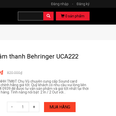
Đăng nhập
-
Đăng ký
0
sản phẩm
âm thanh Behringer UCA222
0₫
820.000₫
TNHH TMĐT Chu Vũ chuyên cung cấp Sound card
chính hãng giá tốt. Quý khách có nhu cầu vui lòng liên
4 0939 để được tư vấn sản phẩm và giá tốt nhất tại thời
àng. Tính năng nổi bật 2 In / 2 Out với...
-
+
MUA HÀNG