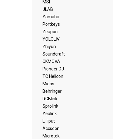
MSI
JLAB
Yamaha
Portkeys
Zeapon
YOLOLIV
Zhiyun
Soundcraft
CKMOVA
Pioneer DJ
TC Helicon
Midas
Behringer
RGBlink
Sprolink
Yealink
Lilliput
Accsoon
Microtek