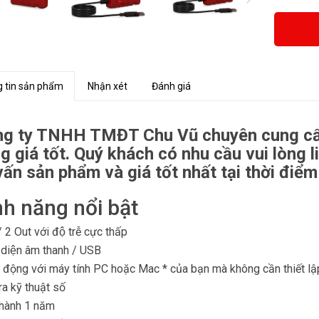
 tin sản phẩm
Nhận xét
Đánh giá
g ty TNHH TMĐT Chu Vũ chuyên cung cấp
g giá tốt. Quý khách có nhu cầu vui lòng
vấn sản phẩm và giá tốt nhất tại thời điể
nh năng nổi bật
 2 Out với độ trễ cực thấp
diện âm thanh / USB
động với máy tính PC hoặc Mac * của bạn mà không cần thiết lập 
a kỹ thuật số
hành 1 năm