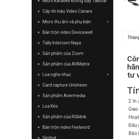
Micro karaoke không dây Takstar
Cáp tín hiệu Video Canare
Micro thu âm và phụ kiện
Bàn trộn video Devicewell
Thông
Tally Intercom Naya
Sản phẩm của Zoom
Côn
Sản phẩm của AVMatrix
hãn
tư 
Loa nghe nhạc
Card capture Unisheen
Tí
Sản phẩm Avermedia
2 In /
Loa Kéo
Giao 
Sản phẩm của RGblink
Hoạt 
Đầu r
Bàn trộn video Feelword
Bảo 
Gimbal