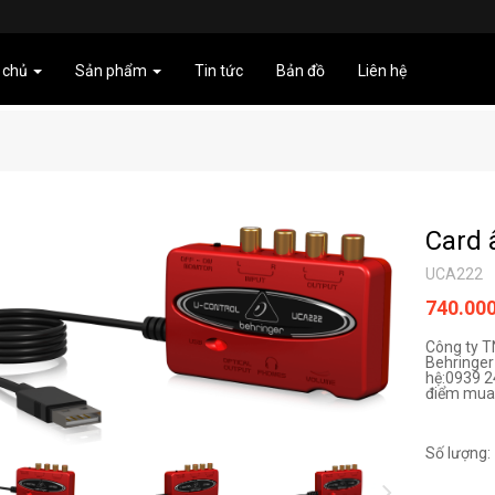
 chủ
Sản phẩm
Tin tức
Bản đồ
Liên hệ
Card 
UCA222
740.00
Công ty 
Behringer 
hệ:0939 2
điểm mua h
Số lượng: