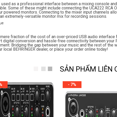
used as a professional interface between a mixing console an
able. Some of these might include connecting the UCA222 RCA Out
ur powered monitors. Connecting to the mixer input channels all
 an extremely-versatile monitor mix for recording sessions
.
e
 mere fraction of the cost of an over-priced USB audio interface
rt digital conversion and hassle-free connectivity between your
ment. Bridging the gap between your music and the rest of th
ur local BEHRINGER dealer, or place your order online today!
SẢN PHẨM LIÊN
1%
- 7%