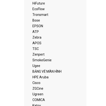
HiFuture
EcoFlow
Tronsmart
Bose
EPSON
ATP
Zebra
APOS
TSC
Zenpert
SmokeGenie
Ugee
BẢNG VẼ MÀN HÌNH
HPE Aruba
Cisco
ZGCine
Ugreen
COMICA
Katov