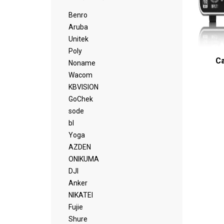
Benro
Aruba
Unitek
Poly
Ca
Noname
Wacom
KBVISION
GoChek
sode
bl
Yoga
AZDEN
ONIKUMA
DJI
Anker
NIKATEI
Fujie
Shure