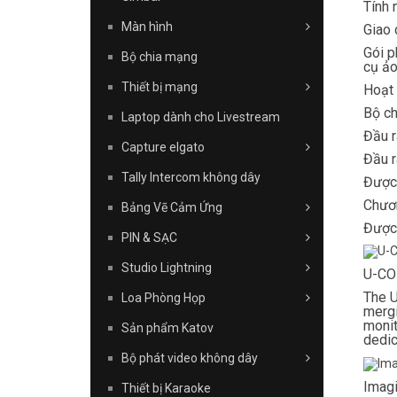
Tính
Màn hình
Giao 
Gói p
Bộ chia mạng
cụ ảo
Thiết bị mạng
Hoạt 
Bộ ch
Laptop dành cho Livestream
Đầu r
Capture elgato
Đầu r
Tally Intercom không dây
Được 
Chươn
Bảng Vẽ Cảm Ứng
Được 
PIN & SẠC
Studio Lightning
U-CO
The U
Loa Phòng Họp
mergi
monit
Sản phẩm Katov
dedic
Bộ phát video không dây
Imagi
Thiết bị Karaoke