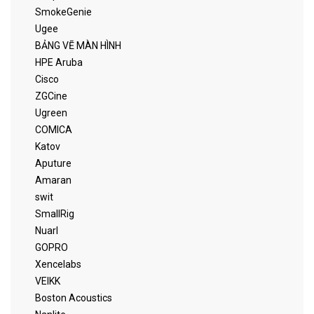
SmokeGenie
Ugee
BẢNG VẼ MÀN HÌNH
HPE Aruba
Cisco
ZGCine
Ugreen
COMICA
Katov
Aputure
Amaran
swit
SmallRig
Nuarl
GOPRO
Xencelabs
VEIKK
Boston Acoustics