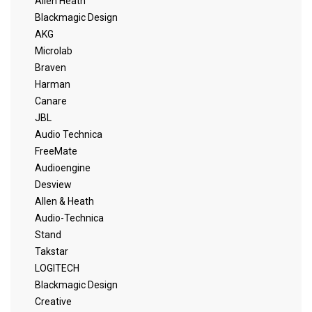
Allen Heath
Blackmagic Design
AKG
Microlab
Braven
Harman
Canare
JBL
Audio Technica
FreeMate
Audioengine
Desview
Allen & Heath
Audio-Technica
Stand
Takstar
LOGITECH
Blackmagic Design
Creative