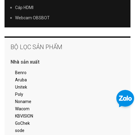
Cáp HDMI
Webcam OBSBOT
BỘ LỌC SẢN PHẨM
Nhà sản xuất
Benro
Aruba
Unitek
Poly
Noname
Wacom
KBVISION
GoChek
sode