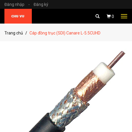
Đăng nhập
-
Đăng ký
Tog
0
navi
Trang chủ
Cáp đồng trục (SDI) Canare L-5.5CUHD