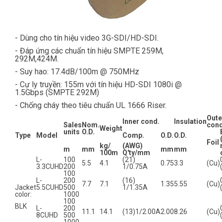
- Dùng cho tín hiệu video 3G-SDI/HD-SDI.
- Đáp ứng các chuẩn tín hiệu SMPTE 259M,
292M,424M.
- Suy hao: 17.4dB/100m @ 750MHz
- Cự ly truyền: 155m với tín hiệu HD-SDI 1080i @
1.5Gbps (SMPTE 292M)
- Chống cháy theo tiêu chuẩn UL 1666 Riser.
Oute
Inner cond.
Insulation
Sales
Nom.
con
Weight
units
O.D.
Type
Model
Comp.
O.D.
O.D.
Foil
kg/
(AWG)
m
mm
mm
mm
100m
Q'ty/mm
L-
100
(21)
5.5
4.1
0.75
3.3
(Cu)
3.3CUHD
200
1/0.75A
100
L-
200
(16)
7.7
7.1
1.35
5.55
(Cu)
Jacket
5.5CUHD
500
1/1.35A
color:
1000
100
BLK
L-
200
11.1
14.1
(13)1/2.00A
2.00
8.26
(Cu)
8CUHD
500