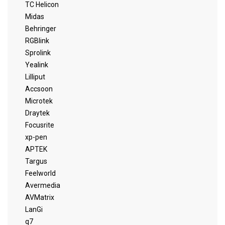
TC Helicon
Midas
Behringer
RGBlink
Sprolink
Yealink
Lilliput
Accsoon
Microtek
Draytek
Focusrite
xp-pen
APTEK
Targus
Feelworld
Avermedia
AVMatrix
LanGi
q7