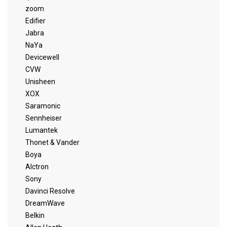
zoom
Edifier
Jabra
NaYa
Devicewell
CVW
Unisheen
XOX
Saramonic
Sennheiser
Lumantek
Thonet & Vander
Boya
Alctron
Sony
Davinci Resolve
DreamWave
Belkin