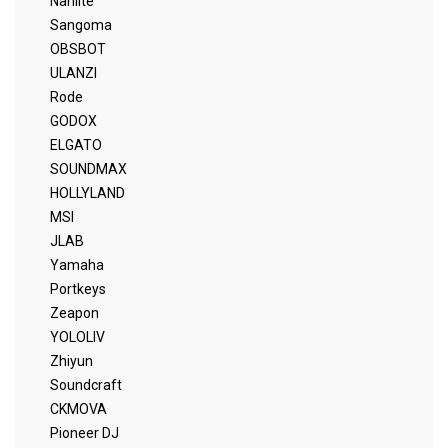
Nanlite
Sangoma
OBSBOT
ULANZI
Rode
GODOX
ELGATO
SOUNDMAX
HOLLYLAND
MSI
JLAB
Yamaha
Portkeys
Zeapon
YOLOLIV
Zhiyun
Soundcraft
CKMOVA
Pioneer DJ