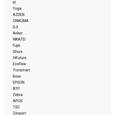
bl
Yoga
AZDEN
ONIKUMA
DJI
Anker
NIKATEI
Fujie
Shure
HiFuture
EcoFlow
Tronsmart
Bose
EPSON
ATP
Zebra
APOS
TSC
Zenpert