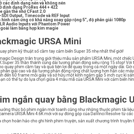
 ở các định dạng nén và không nén
 ở định dạng ProRes 444 + 422
he gắn thẻ nhớ CFast 2.0
-SDI Output, Timecode và REF Input
 hình cảm ứng có khả năng xoay gập rộng 5”, độ phân giải 1080p
XLR Audio Inputs với Phantom Power
ngoài làm bằng hợp kim magie
ackmagic URSA Mini
uay phim kỹ thuật số cầm tay cảm biến Super 35 nhẹ nhất thế giới!
magic Design trân trọng giới thiệu mẫu sản phẩm URSA Mini, một chiếc 
 Super 35 thần thánh cùng dải tương phản động siêu rộng 15 stop! Với th
ho quay phim cầm tay và quá tiện lợi để quay trong cả một ngày dài. Gi
ộ phân giải cao và dải tương phản động rộng chất lượng hơn hẳn các m
nh đến 60 frame mỗi giây và sở hữu một kính ngắm gập 5 inch cực kì sá
Bạn có thể tự do lựa chọn giữa 4 mẫu mã của URSA Mini với cảm biến hìn
im ngắn quay bằng Blackmagic U
hưởng thức bộ phim ngắn mới toanh cũng như những thước phim tài liệu
 camera URSA Mini 4.6K mới với sự đóng góp của DaVinci Resolve từ các 
 chọn hoàn hảo cho ghi hình phim truyện, sản xuất chương trình truyền h