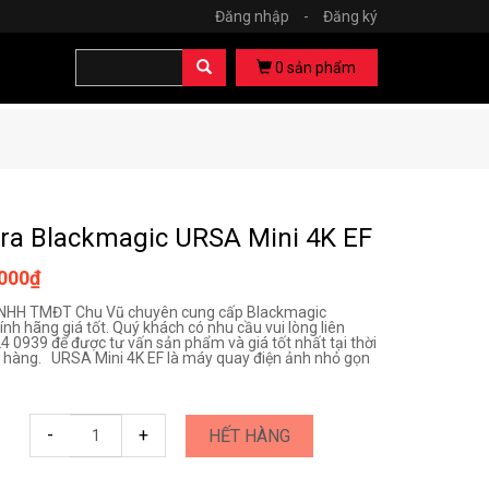
Đăng nhập
-
Đăng ký
0
sản phẩm
a Blackmagic URSA Mini 4K EF
.000₫
TNHH TMĐT Chu Vũ chuyên cung cấp Blackmagic
nh hãng giá tốt. Quý khách có nhu cầu vui lòng liên
24 0939 để được tư vấn sản phẩm và giá tốt nhất tại thời
hàng. URSA Mini 4K EF là máy quay điện ảnh nhỏ gọn
-
+
HẾT HÀNG