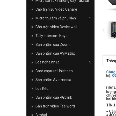
Micro karaoke không dây Takstar
Cáp tín hiệu Video Canare
Micro thu âm và phụ kiện
Bàn trộn video Devicewell
Tally Intercom Naya
Sản phẩm của Zoom
Sản phẩm của AVMatrix
Thông
Loa nghe nhạc
Card capture Unisheen
Công
hệ
:
09
Sản phẩm Avermedia
URSA 
Loa Kéo
lượng
chuyê
Sản phẩm của RGblink
hai k
TÍNH
Bàn trộn video Feelword
● Cả
Gimbal
● 400