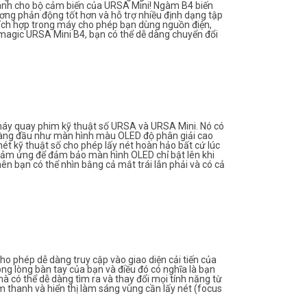
dành cho bộ cảm biến của URSA Mini! Ngàm B4 biến
ơng phản động tốt hơn và hỗ trợ nhiều định dạng tập
c tích hợp trong máy cho phép bạn dùng nguồn điện,
magic URSA Mini B4, bạn có thể dễ dàng chuyển đổi
máy quay phim kỹ thuật số URSA và URSA Mini. Nó có
 hàng đầu như màn hình màu OLED độ phân giải cao
nét kỹ thuật số cho phép lấy nét hoàn hảo bất cứ lúc
 cảm ứng để đảm bảo màn hình OLED chỉ bật lên khi
n bạn có thể nhìn bằng cả mắt trái lẫn phải và có cả
o phép dễ dàng truy cập vào giao diện cải tiến của
ng lòng bàn tay của bạn và điều đó có nghĩa là bạn
à có thể dễ dàng tìm ra và thay đổi mọi tính năng từ
m thanh và hiển thị làm sáng vùng cần lấy nét (focus