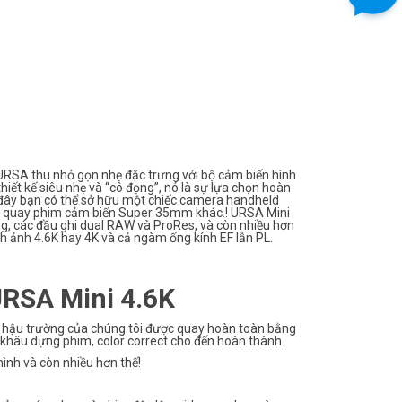
URSA thu nhỏ gọn nhẹ đặc trưng với bộ cảm biến hình
iết kế siêu nhẹ và “cô đọng”, nó là sự lựa chọn hoàn
ờ đây bạn có thể sở hữu một chiếc camera handheld
áy quay phim cảm biến Super 35mm khác.! URSA Mini
ng, các đầu ghi dual RAW và ProRes, và còn nhiều hơn
h ảnh 4.6K hay 4K và cả ngàm ống kính EF lẫn PL.
RSA Mini 4.6K
 hậu trường của chúng tôi được quay hoàn toàn bằng
khâu dựng phim, color correct cho đến hoàn thành.
ình và còn nhiều hơn thế!