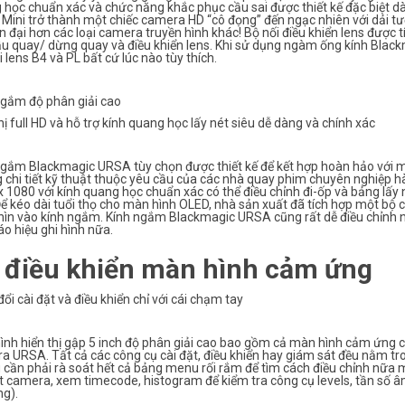
 học chuẩn xác và chức năng khắc phục cầu sai được thiết kế đặc biệt 
Mini trở thành một chiếc camera HD “cô đọng” đến ngạc nhiên với dải tư
ện đại hơn các loại camera truyền hình khác! Bộ nối điều khiển lens đượ
ầu quay/ dừng quay và điều khiển lens. Khi sử dụng ngàm ống kính Black
i lens B4 và PL bất cứ lúc nào tùy thích.
ngắm độ phân giải cao
hị full HD và hỗ trợ kính quang học lấy nét siêu dễ dàng và chính xác
ngắm Blackmagic URSA tùy chọn được thiết kế để kết hợp hoàn hảo với 
 chi tiết kỹ thuật thuộc yêu cầu của các nhà quay phim chuyên nghiệp
 1080 với kính quang học chuẩn xác có thể điều chỉnh đi-ốp và bảng lấy 
Để kéo dài tuổi thọ cho màn hình OLED, nhà sản xuất đã tích hợp một bộ
ìn vào kính ngắm. Kính ngắm Blackmagic URSA cũng rất dễ điều chỉnh nê
o hiệu ghi hình nữa.
 điều khiển màn hình cảm ứng
ổi cài đặt và điều khiển chỉ với cái chạm tay
nh hiển thị gập 5 inch độ phân giải cao bao gồm cả màn hình cảm ứng ch
 URSA. Tất cả các công cụ cài đặt, điều khiển hay giám sát đều nằm tro
cần phải rà soát hết cả bảng menu rối rắm để tìm cách điều chỉnh nữa m
t camera, xem timecode, histogram để kiểm tra công cụ levels, tần số â
ng).