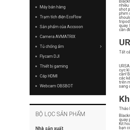
Blackm
nhiều
Máy bán hàng
shot p
phim s
Trạm tích điện EcoFlow
should
tripod
quay.
Sản phẩm của Accsoon
cần đề
Camera AVMATRIX
UR
Tủ chống ẩm
Tất cả
Flycam DJI
URSA M
Thiết bị gaming
cực kì
cần! B
Cáp HDMI
các k
trên 
Webcam OBSBOT
sang đ
Kh
Tháo l
BỘ LỌC SẢN PHẨM
Black
quay 
Kit ho
bạn có
Nhà sản xuất