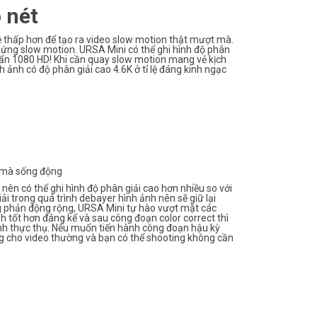
 nét
ỉ lệ thấp hơn để tạo ra video slow motion thật mượt mà.
ệu ứng slow motion. URSA Mini có thể ghi hình độ phân
chuẩn 1080 HD! Khi cần quay slow motion mang vẻ kịch
 ảnh có độ phân giải cao 4.6K ở tỉ lệ đáng kinh ngạc
t mà sống động
nên có thể ghi hình độ phân giải cao hơn nhiều so với
iải trong quá trình debayer hình ảnh nên sẽ giữ lại
g phản động rộng, URSA Mini tự hào vượt mặt các
 tốt hơn đáng kể và sau công đoạn color correct thì
nh thực thụ. Nếu muốn tiến hành công đoạn hậu kỳ
g cho video thường và bạn có thể shooting không cần