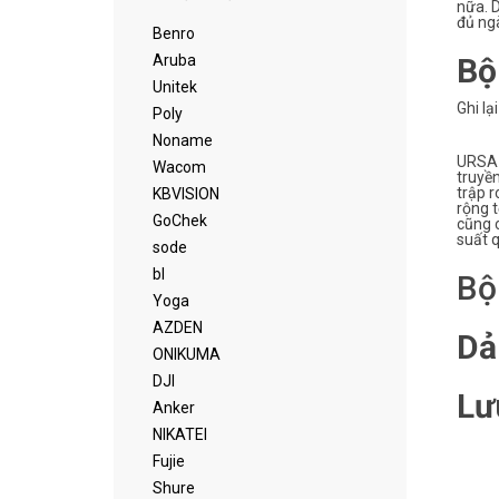
nữa. 
đủ ng
Benro
Aruba
Bộ
Unitek
Ghi l
Poly
Noname
URSA M
Wacom
truyền
trập r
KBVISION
rộng t
GoChek
cũng 
suất 
sode
bl
Bộ
Yoga
AZDEN
Dả
ONIKUMA
DJI
Lư
Anker
NIKATEI
Fujie
Shure