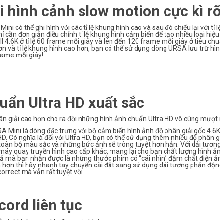
i hình cảnh slow motion cực kì rõ
ini có thể ghi hình với các tỉ lệ khung hình cao và sau đó chiếu lại với t
ỉ cần đơn giản điều chỉnh tỉ lệ khung hình cảm biến để tạo nhiều loại hi
ull 4.6K ở tỉ lệ 60 frame mỗi giây và lên đến 120 frame mỗi giây ở tiêu 
ơn và tỉ lệ khung hình cao hơn, bạn có thể sử dụng dòng URSA lưu trữ hình
rame mỗi giây!
uẩn Ultra HD xuất sắc
ân giải cao hơn cho ra đời những hình ảnh chuẩn Ultra HD vô cùng mượ
A Mini là dòng đặc trưng với bộ cảm biến hình ảnh độ phân giải gốc 4.6K 
HD. Có nghĩa là đối với Ultra HD, bạn có thể sử dụng thêm nhiều độ phân g
toàn bộ màu sắc và những bức ảnh sẽ trông tuyệt hơn hẳn. Với dải tươn
áy quay truyền hình cao cấp khác, mang lại cho bạn chất lượng hình ảnh
uả mà bạn nhận được là những thước phim có “cái nhìn” đậm chất điện ả
 hơn thì hãy nhanh tay chuyển cài đặt sang sử dụng dải tương phản độn
correct mà vẫn rất tuyệt vời.
cord liên tục