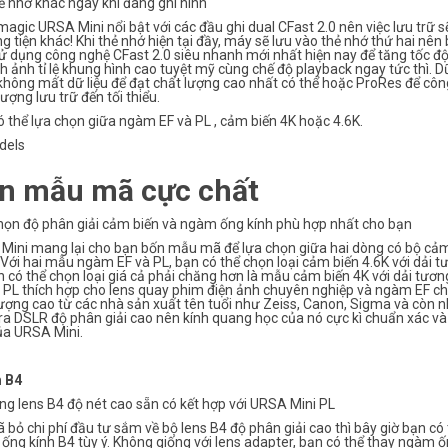
ẻ nhớ khác ngay khi đang ghi hình
agic URSA Mini nổi bật với các đầu ghi dual CFast 2.0 nên việc lưu trữ 
 tiện khác! Khi thẻ nhớ hiện tại đầy, máy sẽ lưu vào thẻ nhớ thứ hai nên
ử dụng công nghệ CFast 2.0 siêu nhanh mới nhất hiện nay để tăng tốc độ
nh ảnh tỉ lệ khung hình cao tuyệt mỹ cùng chế độ playback ngay tức thì.
hông mất dữ liệu để đạt chất lượng cao nhất có thể hoặc ProRes để côn
ượng lưu trữ đến tối thiểu.
 thể lựa chọn giữa ngàm EF và PL , cảm biến 4K hoặc 4.6K.
n mẫu mã cực chất
họn độ phân giải cảm biến và ngàm ống kính phù hợp nhất cho bạn
Mini mang lại cho bạn bốn mẫu mã để lựa chọn giữa hai dòng có bộ cảm
Với hai mẫu ngàm EF và PL, bạn có thể chọn loại cảm biến 4.6K với dải 
n có thể chọn loại giá cả phải chăng hơn là mẫu cảm biến 4K với dải tư
PL thích hợp cho lens quay phim điện ảnh chuyên nghiệp và ngàm EF cho
ượng cao từ các nhà sản xuất tên tuổi như Zeiss, Canon, Sigma và còn n
a DSLR độ phân giải cao nên kính quang học của nó cực kì chuẩn xác và 
ủa URSA Mini.
 B4
ng lens B4 độ nét cao sẵn có kết hợp với URSA Mini PL
 bỏ chi phí đầu tư sắm về bộ lens B4 độ phân giải cao thì bây giờ bạn c
ống kính B4 tùy ý. Không giống với lens adapter, bạn có thể thay ngàm 