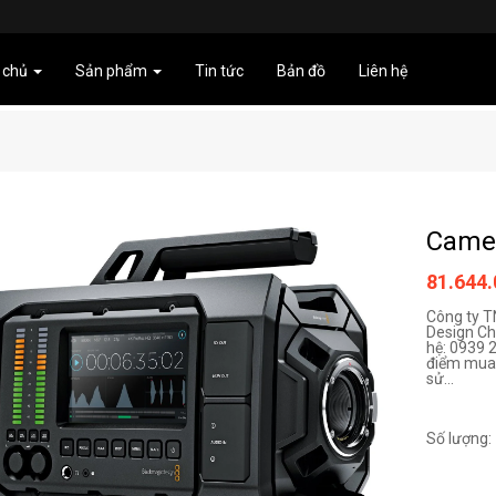
 chủ
Sản phẩm
Tin tức
Bản đồ
Liên hệ
Camer
81.644
Công ty 
Design Chí
hệ: 0939 
điểm mua 
sử...
Số lượng: