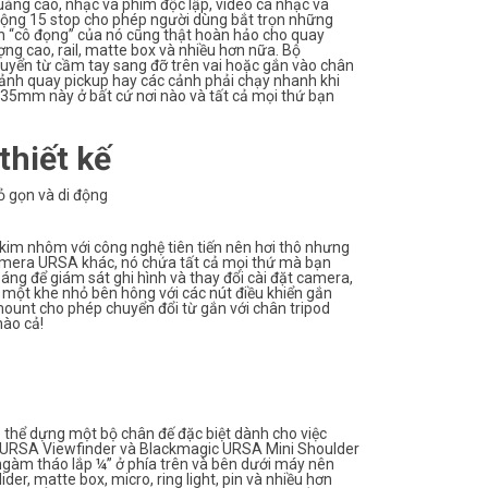
uảng cáo, nhạc và phim độc lập, video ca nhạc và
 rộng 15 stop cho phép người dùng bắt trọn những
ọn “cô đọng” của nó cũng thật hoàn hảo cho quay
ợng cao, rail, matte box và nhiều hơn nữa. Bộ
huyển từ cầm tay sang đỡ trên vai hoặc gắn vào chân
 cảnh quay pickup hay các cảnh phải chạy nhanh khi
35mm này ở bất cứ nơi nào và tất cả mọi thứ bạn
hiết kế
ỏ gọn và di động
 kim nhôm với công nghệ tiên tiến nên hơi thô nhưng
g camera URSA khác, nó chứa tất cả mọi thứ mà bạn
ng để giám sát ghi hình và thay đổi cài đặt camera,
 một khe nhỏ bên hông với các nút điều khiển gắn
ount cho phép chuyển đổi từ gắn với chân tripod
nào cả!
 thể dựng một bộ chân đế đặc biệt dành cho việc
c URSA Viewfinder và Blackmagic URSA Mini Shoulder
 ngàm tháo lắp ¼” ở phía trên và bên dưới máy nên
der, matte box, micro, ring light, pin và nhiều hơn