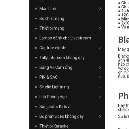
● Ghi
● Ghi
Màn hình
● 2 k
● 12G
Bộ chia mạng
● Màn
● 2x 
● Vỏ 
Thiết bị mạng
Bl
Laptop dành cho Livestream
Capture elgato
Máy q
Black
Tally Intercom không dây
ảnh 4K
hảo c
Bảng Vẽ Cảm Ứng
với đ
ghi hì
nữa. 
PIN & SẠC
Studio Lightning
Ph
Loa Phòng Họp
Hãy t
Sản phẩm Katov
chiếc
Bộ phát video không dây
Sự lựa
Thiết bị Karaoke