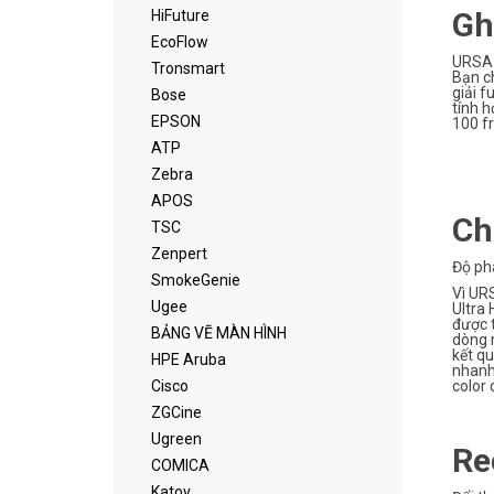
Gh
HiFuture
EcoFlow
URSA M
Tronsmart
Bạn ch
giải f
Bose
tính h
EPSON
100 f
ATP
Zebra
APOS
Ch
TSC
Zenpert
Độ ph
SmokeGenie
Vì URS
Ugee
Ultra 
được 
BẢNG VẼ MÀN HÌNH
dòng m
kết q
HPE Aruba
nhanh
Cisco
color 
ZGCine
Ugreen
Re
COMICA
Katov