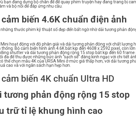
Dù bạn đang dựng bộ chân đế để quay phim truyện hay đang trang bị cam
àm và bộ nối để đáp ứng nhu cầu.
 cảm biến 4.6K chuẩn điện ảnh
ại những thước phim kỹ thuật số đẹp đến bất ngờ nhờ dải tương phản độn
ini hoạt động với độ phân giải và dải tương phản động với chất lượng h
 thống. Bộ cảm biến hình ảnh 4.6K bắt kịp đến 4608 x 2592 pixel, còn lớn
olling shutter và dải tương phản động rộng 15 stop bắt kịp đến 60 fram
ối đa để thu được những bức ảnh “sạch sẽ” đáng kinh ngạc với chi tiết ản
có thể chọn mẫu 4K của URSA Mini ở mức giá thấp hơn, với dải tương ph
quá cao và với ngân sách hạn hẹp hơn.
 cảm biến 4K chuẩn Ultra HD
i tương phản động rộng 15 stop
u trữ tỉ lệ khung hình cao