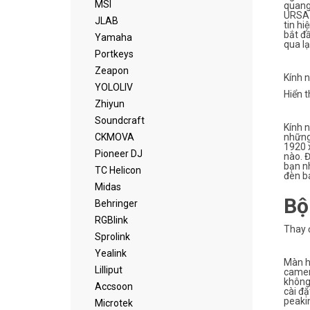
MSI
quang
URSA 
JLAB
tin hi
bắt đ
Yamaha
qua lạ
Portkeys
Zeapon
Kính 
YOLOLIV
Hiển t
Zhiyun
Soundcraft
Kính 
CKMOVA
những
1920 x
Pioneer DJ
nào. 
bạn nh
TC Helicon
đèn bá
Midas
Bộ
Behringer
RGBlink
Thay đ
Sprolink
Yealink
Màn hì
Lilliput
camera
không 
Accsoon
cài đặ
peaki
Microtek