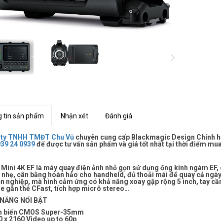
 tin sản phẩm
Nhận xét
Đánh giá
 ty TNHH TMĐT Chu Vũ
chuyên cung cấp Blackmagic Design Chính hãn
39 24 0939
để được tư vấn sản phẩm và giá tốt nhất tại thời điểm mu
Mini 4K EF là máy quay điện ảnh nhỏ gọn sử dụng ống kính ngàm EF, 
 nhẹ, cân bằng hoàn hảo cho handheld, đủ thoải mái để quay cả ngày.
n nghiệp, mà hình cảm ứng có khả năng xoay gập rộng 5 inch, tay cầ
he gắn thẻ CFast, tích hợp micrô stereo…
 NĂNG NỔI BẬT
m biến CMOS Super-35mm
0 x 2160 Video up to 60p