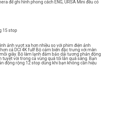
era để ghi hình phong cách ENG, URSA Mini đều có
g 15 stop
ình ảnh vượt xa hơn nhiều so với phim điện ảnh
 hơn cả DCI 4K full! Bộ cảm biến đặc trưng với màn
e mỗi giây. Bộ làm lạnh đảm bảo dải tương phản động
h tuyệt vời trong cả vùng quá tối lẫn quá sáng. Bạn
ản động rộng 12 stop dùng khi bạn không cần hiệu