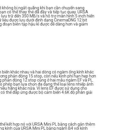
sẽ không bị ngắt quãng khi bạn cần chuyển sang
 bạn có thể thay thẻ đã đầy và tiếp tục quay. URSA
 lưu trữ đến 350 MB/s và hỗ trợ màn hình 5 inch hiển
 Dữ liệu được lưu dưới định dạng CinemaDNG 12 bit
g đoạn biên tập hậu kì được dễ dàng hơn và giảm
 biến khác nhau và hai dòng có ngàm ống kính khác
tương phản động 15 stop, còn nếu kinh phí hạn hẹp hơn
ơng phản động 12 stop cũng ở hai mẫu ngàm EF và PL.
 phép bạn lựa chọn đa dạng thể loại lens nhiếp ảnh
hiều hãng khác nữa. Vì lens EF được sử dụng cho
có thể đáp ứng được bộ cảm biến 4.6K độ phân giải
ó thể kết hợp nó với URSA Mini PL bằng cách gắn thêm
ống kính của URSA Mini PL bằng ngàm B4 với kính