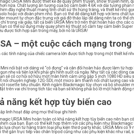
agic URSA Mini được thiết kế để quay phim truyện, show truyền hình, q
 hơn nữa. Chất lượng ấn tượng của bộ cảm biến 4.6K với dải tương phản
him đầy nghệ thuật mang tính chất sử thi hùng tráng, và thiết kế nhỏ g
olo hoặc với đoàn phim nhỏ. Bạn có thể dễ dàng kết hợp với lens chất lư
er mount tự chọn đặc trưng với giá đỡ tháo lắp dễ dàng nên ta có thể c
 chỉ trong vài giây, tất cả biến URSA Mini trở nên thật hoàn hảo cho các
 Bạn có thể sử dụng máy quay phim kỹ thuật số cầm tay cảm biến Super 
u được tích hợp sẵn trong máy, bởi nó là URSA!
SA – một cuộc cách mạng trong t
 các tính năng của chiếc camera lớn được tích hợp trong một thiết kế nh
ini nổi bật với dáng vẻ “cô đọng” và cân đối hoàn hảo được làm từ hợp
 gọn nhẹ và tiện lợi khi phải ghi hình suốt cả ngày. Như tất cả các dòn
ạn sẽ có cơ hội sở hữu một màn hình cảm ứng gập 5 inch 1080 HD siêu sá
ết nối chuyên nghiệp 12G-SDI, một micro âm thanh nổi chất lượng cao và
một rosette tiêu chuẩn. Kính ngắm Blackmagic tùy chọn và bộ shoulder m
ặt trên vai chỉ trong tích tắc và bạn sẽ không phải bỏ lỡ một hành động 
ả năng kết hợp tùy biến cao
ắp linh hoạt đáp ứng mọi thể loại ghi hình
magic URSA Mini hoàn toàn có khả năng kết hợp tùy biến cao nên bạn có
phim của bạn. Bạn có thể kết hợp thêm với các phụ kiện như Blackmagi
ặc lựa chọn từ hàng trăm loại phụ kiện third-party khác. URSA Mini có 9
 thể gắn trực tiếp vào chân tripod cũng như các phụ kiện khác như rail, sli