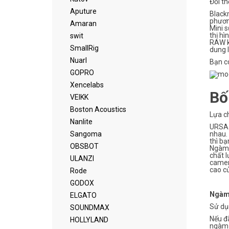
Đổi th
Aputure
Blackm
phương
Amaran
Mini s
thị hì
swit
RAW k
SmallRig
dung l
Nuarl
Bạn có
GOPRO
Xencelabs
Bố
VEIKK
Boston Acoustics
Lựa c
Nanlite
URSA 
Sangoma
nhau. 
thì bạ
OBSBOT
Ngàm 
chất l
ULANZI
camer
cao c
Rode
GODOX
Ngàm
ELGATO
Sử dụ
SOUNDMAX
Nếu đã
HOLLYLAND
ngàm 