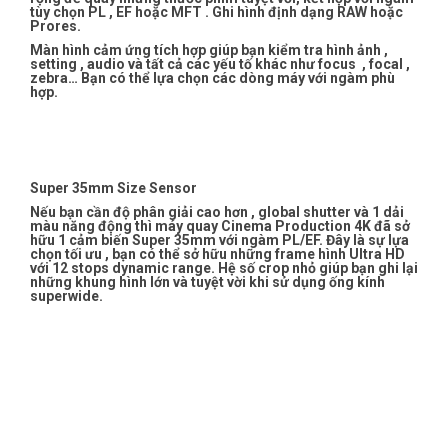
tùy chọn PL , EF hoặc MFT . Ghi hình định dạng RAW hoặc
Prores.
Màn hình cảm ứng tích hợp giúp bạn kiểm tra hình ảnh ,
setting , audio và tất cả các yếu tố khác như focus , focal ,
zebra… Bạn có thể lựa chọn các dòng máy với ngàm phù
hợp.
Super 35mm Size Sensor
Nếu bạn cần độ phân giải cao hơn , global shutter và 1 dải
màu năng động thì máy quay Cinema Production 4K đã sở
hữu 1 cảm biến Super 35mm với ngàm PL/EF. Đây là sự lựa
chọn tối ưu , bạn có thể sở hữu những frame hình Ultra HD
với 12 stops dynamic range. Hệ số crop nhỏ giúp bạn ghi lại
những khung hình lớn và tuyệt vời khi sử dụng ống kính
superwide.