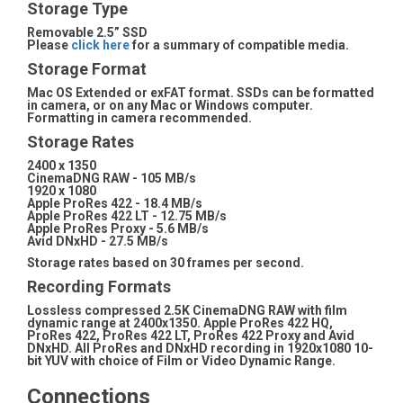
Storage Type
Removable 2.5” SSD
Please
click here
for a summary of compatible media.
Storage Format
Mac OS Extended or exFAT format. SSDs can be formatted
in camera, or on any Mac or Windows computer.
Formatting in camera recommended.
Storage Rates
2400 x 1350
CinemaDNG RAW - 105 MB/s
1920 x 1080
Apple ProRes 422 - 18.4 MB/s
Apple ProRes 422 LT - 12.75 MB/s
Apple ProRes Proxy - 5.6 MB/s
Avid DNxHD - 27.5 MB/s
Storage rates based on 30 frames per second.
Recording Formats
Lossless compressed 2.5K CinemaDNG RAW with film
dynamic range at 2400x1350. Apple ProRes 422 HQ,
ProRes 422, ProRes 422 LT, ProRes 422 Proxy and Avid
DNxHD. All ProRes and DNxHD recording in 1920x1080 10-
bit YUV with choice of Film or Video Dynamic Range.
Connections