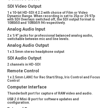
SDI Video Output
1 x 10-bit HD-SDI 4:2:2 with choice of Film or Video
Dynamic Range. When recording is set to 25p or 29.97p
with SDI Overlays switched off, the SDI output format is
1080i50 and 1080i59.94 respectively.
Analog Audio Input
2 x 1/4” jacks for professional balanced analog audio,
switchable between mic and line levels.
Analog Audio Output
1 x 3.5mm stereo headphone output
SDI Audio Output
2 channels in HD-SDI
Remote Control
1 x 2.5mm LANC for Rec Start/Stop, Iris Control and Focus
Control
Computer Interface
Thunderbolt port for capture of RAW video and audio.
USB 2.0
Mini-B port for software updates and
configuration.