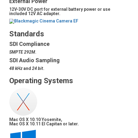
External Power
12V-30V DC port for external battery power or use
included 12V AC adapter.
Standards
SDI Compliance
SMPTE 292M
.
SDI Audio Sampling
48 kHz
and
24 bit
.
Operating Systems
Mac OS X 10.10 Yosemite,
Mac OS X 10.11 El Capitan or later.