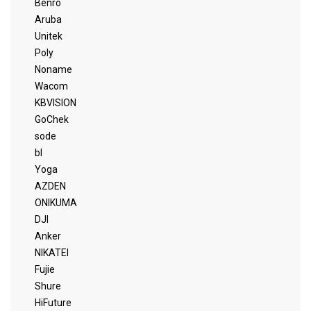
Benro
Aruba
Unitek
Poly
Noname
Wacom
KBVISION
GoChek
sode
bl
Yoga
AZDEN
ONIKUMA
DJI
Anker
NIKATEI
Fujie
Shure
HiFuture