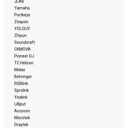
JLAB
Yamaha
Portkeys
Zeapon
YOLOLIV
Zhiyun
Soundcraft
CKMOVA
Pioneer DJ
TC Helicon
Midas
Behringer
RGBlink
Sprolink
Yealink
Lilliput
Accsoon
Microtek
Draytek