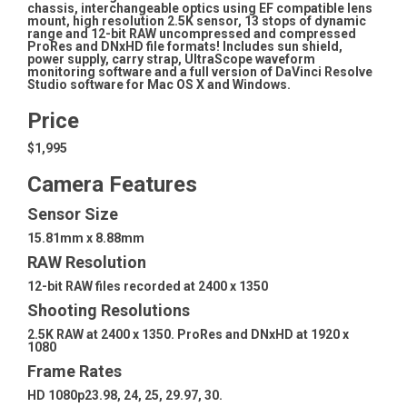
chassis, interchangeable optics using EF compatible lens
mount, high resolution 2.5K sensor, 13 stops of dynamic
range and 12-bit RAW uncompressed and compressed
ProRes and DNxHD file formats! Includes sun shield,
power supply, carry strap, UltraScope waveform
monitoring software and a full version of DaVinci Resolve
Studio software for Mac OS X and Windows.
Price
$1,995
Camera Features
Sensor Size
15.81mm x 8.88mm
RAW Resolution
12-bit RAW files recorded at 2400 x 1350
Shooting Resolutions
2.5K RAW at 2400 x 1350. ProRes and DNxHD at 1920 x
1080
Frame Rates
HD 1080p23.98, 24, 25, 29.97, 30.