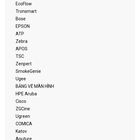
EcoFlow
Tronsmart
Bose
EPSON
ATP
Zebra
APOS
TSC
Zenpert
SmokeGenie
Ugee
BẢNG VẼ MÀN HÌNH
HPE Aruba
Cisco
ZGCine
Ugreen
COMICA
Katov
Aputure