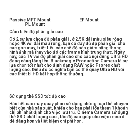
Passive MFT Mount EF Mount
PL Mount
Cảm biến độ phân giải cao
Có 2 sự lựa chọn độ phân giải , ở 2.5K dải màu siêu rộng
hoặc 4K với dải màu rộng, bạn có đầy đủ độ phân giải cho
các góc máy, triệt tiêu các chế độ nén giảm băng thong
hình ảnh mà thay vào đó các frame hình trung thực. Ngày
nay, các TV với độ phân giải cao cho các nội dung Ultra HD
đang càng tăng lên. Blackmagic Production Camera là sự
lựa chọn tốt nhất cho định dạng RAW hoặc Prores chất
lượng cao. Điều đó có nghĩa bạn có thể quay Ultra HD với
các thiết bị HD kết hợp thông thường.
Sử dụng thẻ SSD tốc độ cao
Hầu hết các máy quay phim sử dụng những loại thẻ chuyên
biệt của nhà sản xuất, khiến cho bạn phải tốn them 1 khoản
chi phí nhất định cho việc lưu trữ. Cinema Camera sử dụng
thẻ SSD chất lượng cao , tốc độ cao giúp cho việc record
dễ dàng hơn và tiết kiệm chi phí hơn.