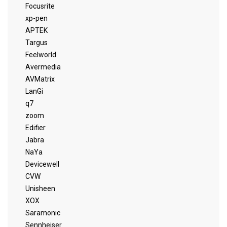
Focusrite
xp-pen
APTEK
Targus
Feelworld
Avermedia
AVMatrix
LanGi
q7
zoom
Edifier
Jabra
NaYa
Devicewell
CVW
Unisheen
XOX
Saramonic
Sennheiser