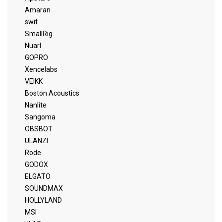
Amaran
swit
SmallRig
Nuarl
GOPRO
Xencelabs
VEIKK
Boston Acoustics
Nanlite
Sangoma
OBSBOT
ULANZI
Rode
GODOX
ELGATO
SOUNDMAX
HOLLYLAND
MSI