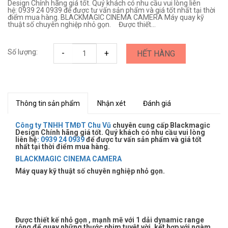
Design Chính hãng giá tốt. Quý khách có nhu cầu vui lòng liên
hệ: 0939 24 0939 để được tư vấn sản phẩm và giá tốt nhất tại thời
điểm mua hàng. BLACKMAGIC CINEMA CAMERA Máy quay kỹ
thuật số chuyên nghiệp nhỏ gọn. Được thiết...
Số lượng:
-
+
HẾT HÀNG
Thông tin sản phẩm
Nhận xét
Đánh giá
Công ty TNHH TMĐT Chu Vũ
chuyên cung cấp Blackmagic
Design Chính hãng giá tốt. Quý khách có nhu cầu vui lòng
liên hệ
:
0939 24 0939
để được tư vấn sản phẩm và giá tốt
nhất tại thời điểm mua hàng.
BLACKMAGIC CINEMA CAMERA
Máy quay kỹ thuật số chuyên nghiệp nhỏ gọn.
Được thiết kế nhỏ gọn , mạnh mẽ với 1 dải dynamic range
rộng để quay những thước phim tuyệt vời, kết hợp với ngàm