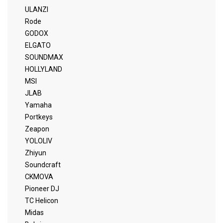
ULANZI
Rode
GODOX
ELGATO
SOUNDMAX
HOLLYLAND
MSI
JLAB
Yamaha
Portkeys
Zeapon
YOLOLIV
Zhiyun
Soundcraft
CKMOVA
Pioneer DJ
TC Helicon
Midas