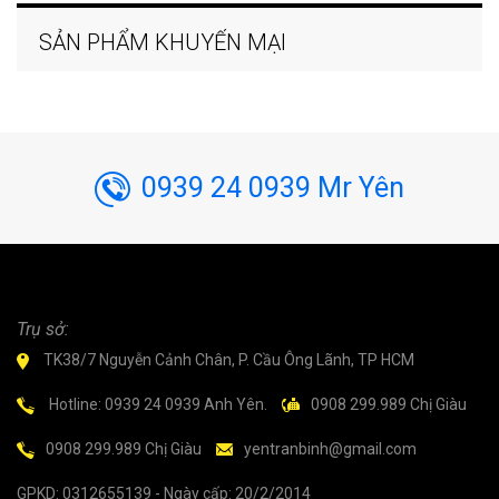
SẢN PHẨM KHUYẾN MẠI
0939 24 0939 Mr Yên
Trụ sở:
TK38/7 Nguyễn Cảnh Chân, P. Cầu Ông Lãnh, TP HCM
Hotline: 0939 24 0939 Anh Yên.
0908 299.989 Chị Giàu
0908 299.989 Chị Giàu
yentranbinh@gmail.com
GPKD: 0312655139 - Ngày cấp: 20/2/2014