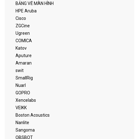
BẢNG VẼ MÀN HÌNH
HPE Aruba
Cisco
ZGCine
Ugreen
COMICA
Katov
Aputure
Amaran
swit
SmallRig
Nuarl
GOPRO
Xencelabs
VEIKK
Boston Acoustics
Nanlite
Sangoma
OBSBOT