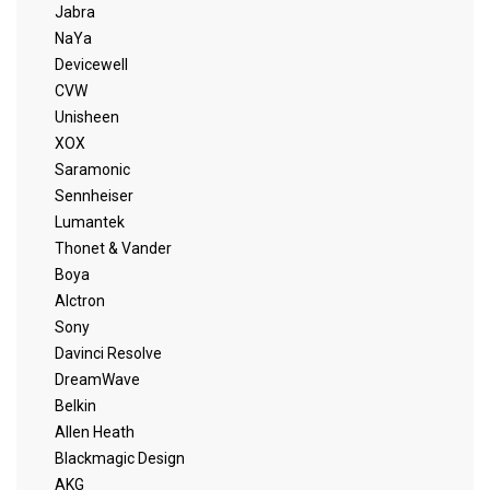
Jabra
NaYa
Devicewell
CVW
Unisheen
XOX
Saramonic
Sennheiser
Lumantek
Thonet & Vander
Boya
Alctron
Sony
Davinci Resolve
DreamWave
Belkin
Allen Heath
Blackmagic Design
AKG