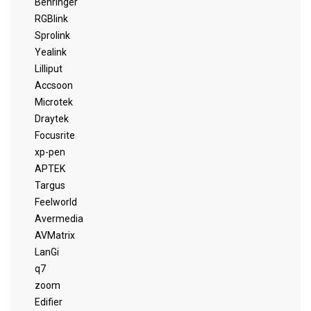
Behringer
RGBlink
Sprolink
Yealink
Lilliput
Accsoon
Microtek
Draytek
Focusrite
xp-pen
APTEK
Targus
Feelworld
Avermedia
AVMatrix
LanGi
q7
zoom
Edifier