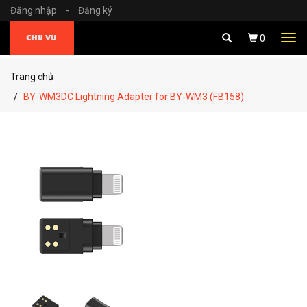
Đăng nhập
-
Đăng ký
Tog
0
navi
Trang chủ
BY-WM3DC Lightning Adapter for BY-WM3 (FB158)