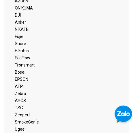
AZDEN
ONIKUMA
DJI
Anker
NIKATEI
Fujie
Shure
HiFuture
EcoFlow
Tronsmart
Bose
EPSON
ATP
Zebra
APOS
TSC
Zenpert
SmokeGenie
Ugee