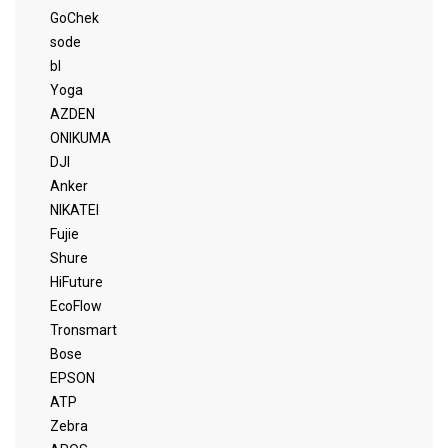
GoChek
sode
bl
Yoga
AZDEN
ONIKUMA
DJI
Anker
NIKATEI
Fujie
Shure
HiFuture
EcoFlow
Tronsmart
Bose
EPSON
ATP
Zebra