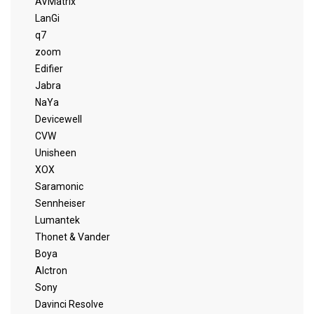
AVMatrix
LanGi
q7
zoom
Edifier
Jabra
NaYa
Devicewell
CVW
Unisheen
XOX
Saramonic
Sennheiser
Lumantek
Thonet & Vander
Boya
Alctron
Sony
Davinci Resolve