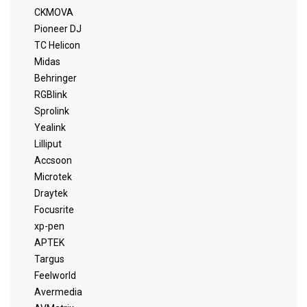
CKMOVA
Pioneer DJ
TC Helicon
Midas
Behringer
RGBlink
Sprolink
Yealink
Lilliput
Accsoon
Microtek
Draytek
Focusrite
xp-pen
APTEK
Targus
Feelworld
Avermedia