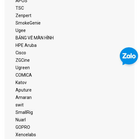
APOS
TSC
Zenpert
SmokeGenie
Ugee
BẢNG VẼ MÀN HÌNH
HPE Aruba
Cisco
ZGCine
Ugreen
COMICA
Katov
Aputure
Amaran
swit
SmallRig
Nuarl
GOPRO
Xencelabs