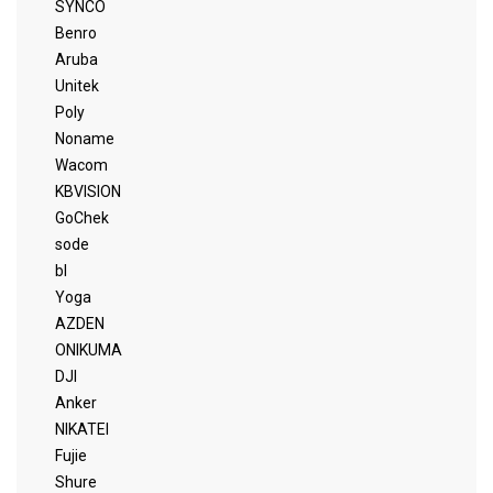
SYNCO
Benro
Aruba
Unitek
Poly
Noname
Wacom
KBVISION
GoChek
sode
bl
Yoga
AZDEN
ONIKUMA
DJI
Anker
NIKATEI
Fujie
Shure