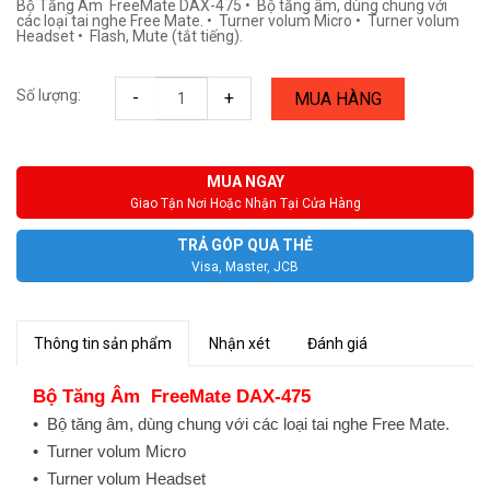
Bộ Tăng Âm FreeMate DAX-475 • Bộ tăng âm, dùng chung với
các loại tai nghe Free Mate. • Turner volum Micro • Turner volum
Headset • Flash, Mute (tắt tiếng).
Số lượng:
-
+
MUA HÀNG
MUA NGAY
Giao Tận Nơi Hoặc Nhận Tại Cửa Hàng
TRẢ GÓP QUA THẺ
Visa, Master, JCB
Thông tin sản phẩm
Nhận xét
Đánh giá
Bộ Tăng Âm FreeMate DAX-475
•
Bộ tăng âm, dùng chung với các loại tai nghe Free Mate.
•
Turner volum Micro
•
Turner volum Headset