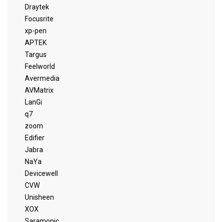
Draytek
Focusrite
xp-pen
APTEK
Targus
Feelworld
Avermedia
AVMatrix
LanGi
q7
zoom
Edifier
Jabra
NaYa
Devicewell
CVW
Unisheen
XOX
Saramonic