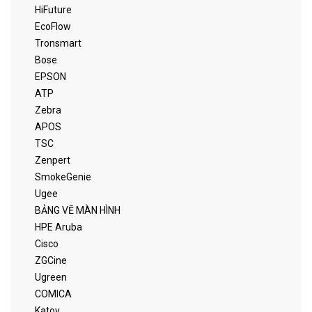
HiFuture
EcoFlow
Tronsmart
Bose
EPSON
ATP
Zebra
APOS
TSC
Zenpert
SmokeGenie
Ugee
BẢNG VẼ MÀN HÌNH
HPE Aruba
Cisco
ZGCine
Ugreen
COMICA
Katov