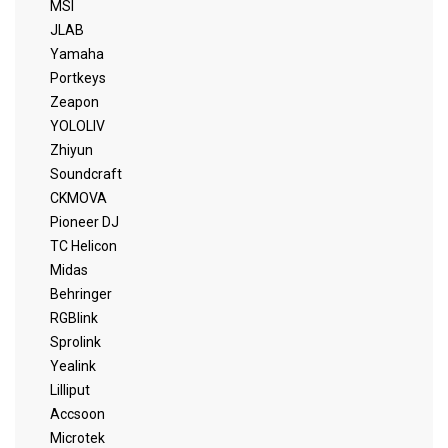
MSI
JLAB
Yamaha
Portkeys
Zeapon
YOLOLIV
Zhiyun
Soundcraft
CKMOVA
Pioneer DJ
TC Helicon
Midas
Behringer
RGBlink
Sprolink
Yealink
Lilliput
Accsoon
Microtek