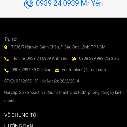
0939 24 0939 Mr Yên
Trụ sở:
TK38/7 Nguyễn Cảnh Chân, P. Cầu Ông Lãnh, TP HCM
Hotline: 0939 24 0939 Anh Yên.
0908 299.989 Chị Giàu
0908 299.989 Chị Giàu
yentranbinh@gmail.com
GPKD: 0312655139 - Ngày cấp: 20/2/2014
Nơi cấp: Sở kế hoạch và đầu tư thành phố HCM, phòng đăng ký kinh
doanh
VỀ CHÚNG TÔI
HƯỚNG DẪN