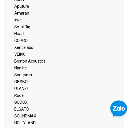
Aputure
Amaran
swit
SmallRig
Nuarl
GOPRO
Xencelabs
VEIKK
Boston Acoustics
Nanlite
Sangoma
OBSBOT
ULANZI
Rode
GODOX
ELGATO
SOUNDMAX
HOLLYLAND