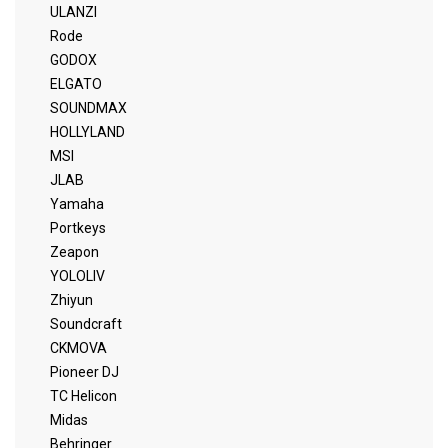
ULANZI
Rode
GODOX
ELGATO
SOUNDMAX
HOLLYLAND
MSI
JLAB
Yamaha
Portkeys
Zeapon
YOLOLIV
Zhiyun
Soundcraft
CKMOVA
Pioneer DJ
TC Helicon
Midas
Behringer