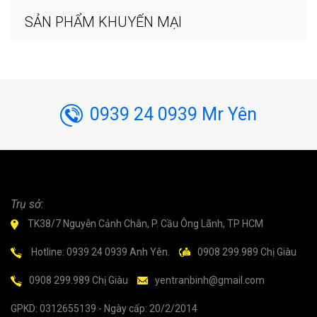
SẢN PHẨM KHUYẾN MẠI
0939 24 0939 Mr Yên
Trụ sở:
TK38/7 Nguyễn Cảnh Chân, P. Cầu Ông Lãnh, TP HCM
Hotline: 0939 24 0939 Anh Yên.
0908 299.989 Chị Giàu
0908 299.989 Chị Giàu
yentranbinh@gmail.com
GPKD: 0312655139 - Ngày cấp: 20/2/2014