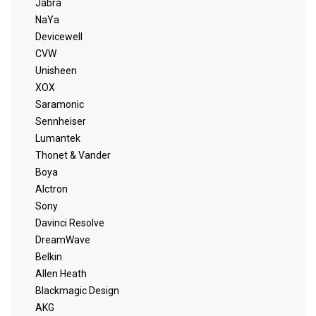
Jabra
NaYa
Devicewell
CVW
Unisheen
XOX
Saramonic
Sennheiser
Lumantek
Thonet & Vander
Boya
Alctron
Sony
Davinci Resolve
DreamWave
Belkin
Allen Heath
Blackmagic Design
AKG