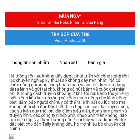
MUA NGAY
Giao Tận Nơi Hoặc Nhận Tại Cửa Hàng
TRẢ GÓP QUA THẺ
Visa, Master, JCB
Thông tin sản phẩm
Nhận xét
Đánh giá
Hệ thống liên lạc không dây được phát triển với công nghệ liên
lạc chuyên nghiệp kỹ thuật số không dây mới nhất . Nó có
chức năng gọi song công hoàn toàn và có thể được sử dụng
để ra lệnh và gửi tại chỗ, không có nút bấm và cuộc gọi miễn
phí. Khoảng cách truyền khoảng 2 km. Có hai kênh thoại riêng
biệt, kênh liên lạc mở rộng và kênh dành riêng cho lệnh riêng
biệt, đảm bảo người chỉ huy có thể ra lệnh bất cứ lúc nào mà
không phải chờ đợi. Đặc biệt thích hợp cho các đài truyền hình,
các sự kiện quy mô lớn, địa điểm biểu diễn, đoàn làm phim và
truyền hình, các công ty nhiếp ảnh, chụp ảnh trên không, đào
tạo diễn tập, vv, được hướng dẫn / chỉ huy và sử dụng. Hỗ trợ
đặc biệt cho đèn Tally không dây, hỗ trợ nhiều bộ chuyển đổi
chính.