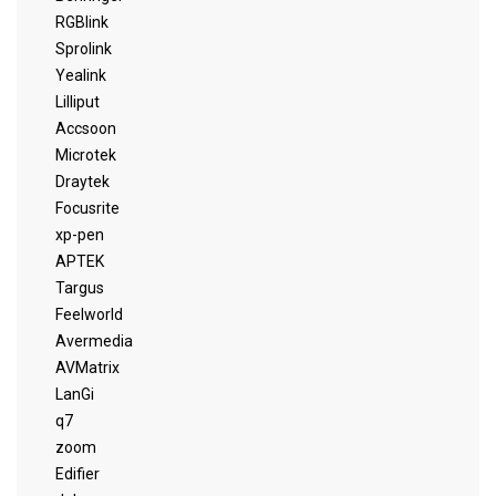
RGBlink
Sprolink
Yealink
Lilliput
Accsoon
Microtek
Draytek
Focusrite
xp-pen
APTEK
Targus
Feelworld
Avermedia
AVMatrix
LanGi
q7
zoom
Edifier