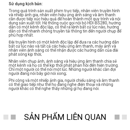
Sử dụng kịch bản:
Trong quá trình sản xuất phim trực tiếp, nhân viên truyền hình
và nhiếp ảnh gia, nhân viên hiệu ứng ánh sáng và âm thanh
cần được tiếp xúc hiệu quả để hoàn thành một quy trình và nội
dung sản xuất tốt. Hệ thống cuộc gọi nội bộ HDI-BS280, hướng
dẫn có một kênh độc lập, có thể ra lệnh bất cứ lúc nào, hướng
dẫn có thể nhanh chóng truyền tải thông tin đến người chụp để
phù hợp nhất.
Đài truyền hình có một kênh độc lập để đưa ra các hướng dẫn
bất cứ lúc nào và tất cả các hiệu ứng âm thanh, máy ảnh và
nhân viên ánh sáng có thể nhận được các hướng dẫn của đài
phát sóng kịp thời;
Nhân viên chụp ảnh, ánh sáng và hiệu ứng âm thanh chia sẻ
một kênh và họ có thể kịp thời phát phản hồi đến hiện trường.
Chỉ một người có thể nói một lúc. Những người khác cần đợi
người đang nói bây giờ nói xong;
Phi công và một nhiếp ảnh gia, người chiếu sáng và âm thanh
có thể giao tiếp như thể họ đang nghe điện thoại và những
người khác có thể nghe thấy những gì họ đang nói.
SẢN PHẨM LIÊN QUAN