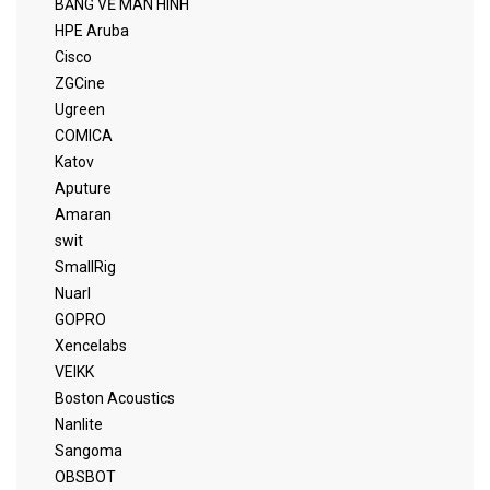
BẢNG VẼ MÀN HÌNH
HPE Aruba
Cisco
ZGCine
Ugreen
COMICA
Katov
Aputure
Amaran
swit
SmallRig
Nuarl
GOPRO
Xencelabs
VEIKK
Boston Acoustics
Nanlite
Sangoma
OBSBOT