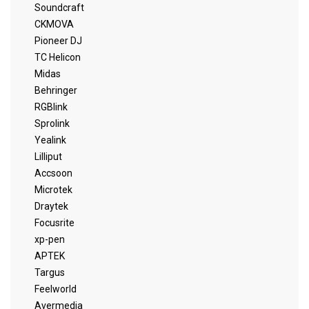
Soundcraft
CKMOVA
Pioneer DJ
TC Helicon
Midas
Behringer
RGBlink
Sprolink
Yealink
Lilliput
Accsoon
Microtek
Draytek
Focusrite
xp-pen
APTEK
Targus
Feelworld
Avermedia