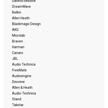
Davinci Resolve
DreamWave
Belkin
Allen Heath
Blackmagic Design
AKG
Microlab
Braven
Harman
Canare
JBL
Audio Technica
FreeMate
Audioengine
Desview
Allen & Heath
Audio-Technica
Stand
Takstar