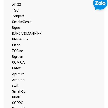
APOS
TSC
Zenpert
SmokeGenie
Ugee
BẢNG VẼ MÀN HÌNH
HPE Aruba
Cisco
ZGCine
Ugreen
COMICA
Katov
Aputure
Amaran
swit
SmallRig
Nuarl
GOPRO