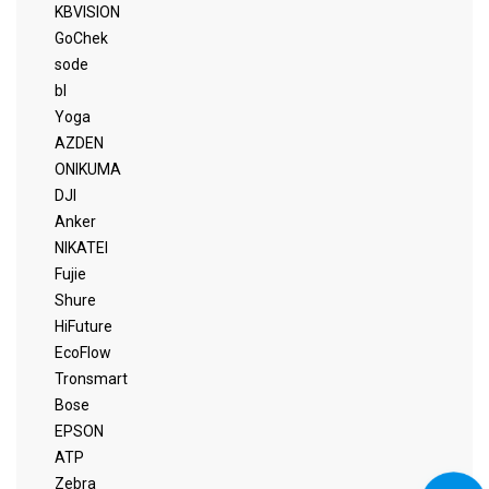
KBVISION
GoChek
sode
bl
Yoga
AZDEN
ONIKUMA
DJI
Anker
NIKATEI
Fujie
Shure
HiFuture
EcoFlow
Tronsmart
Bose
EPSON
ATP
Zebra