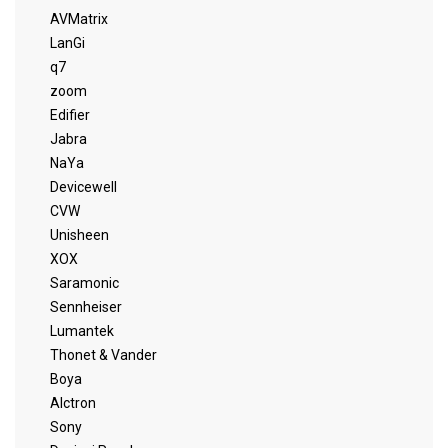
AVMatrix
LanGi
q7
zoom
Edifier
Jabra
NaYa
Devicewell
CVW
Unisheen
XOX
Saramonic
Sennheiser
Lumantek
Thonet & Vander
Boya
Alctron
Sony