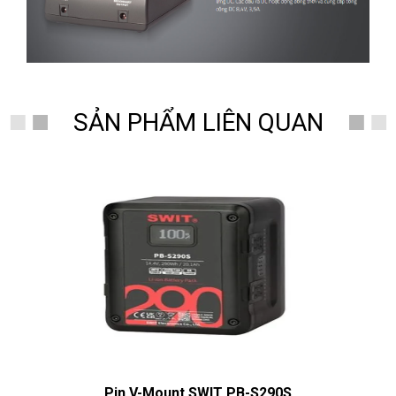
SẢN PHẨM LIÊN QUAN
Pin V-Mount SWIT PB-S290S