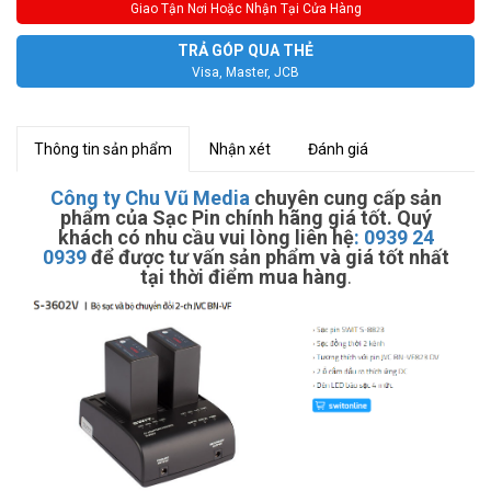
Giao Tận Nơi Hoặc Nhận Tại Cửa Hàng
TRẢ GÓP QUA THẺ
Visa, Master, JCB
Thông tin sản phẩm
Nhận xét
Đánh giá
Công ty Chu Vũ Media
chuyên cung cấp sản
phẩm của Sạc Pin chính hãng giá tốt. Quý
khách có nhu cầu vui lòng liên hệ
:
0939 24
0939
để được tư vấn sản phẩm và giá tốt nhất
tại thời điểm mua hàng
.