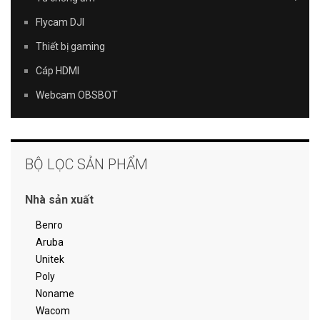
Flycam DJI
Thiết bị gaming
Cáp HDMI
Webcam OBSBOT
BỘ LỌC SẢN PHẨM
Nhà sản xuất
Benro
Aruba
Unitek
Poly
Noname
Wacom