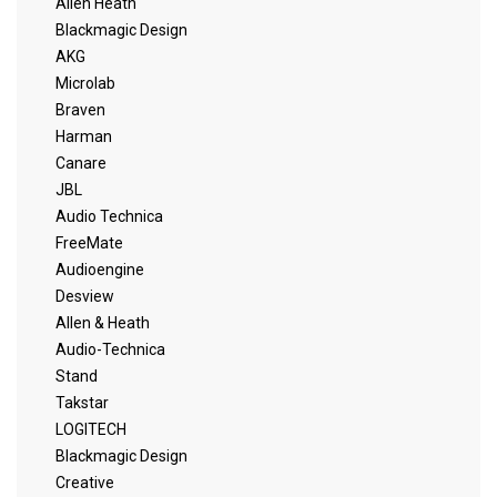
Allen Heath
Blackmagic Design
AKG
Microlab
Braven
Harman
Canare
JBL
Audio Technica
FreeMate
Audioengine
Desview
Allen & Heath
Audio-Technica
Stand
Takstar
LOGITECH
Blackmagic Design
Creative