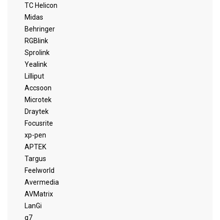
TC Helicon
Midas
Behringer
RGBlink
Sprolink
Yealink
Lilliput
Accsoon
Microtek
Draytek
Focusrite
xp-pen
APTEK
Targus
Feelworld
Avermedia
AVMatrix
LanGi
q7