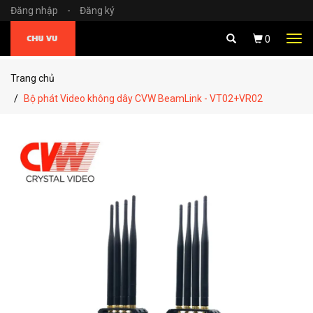
Đăng nhập
-
Đăng ký
Tog
0
navi
Trang chủ
Bộ phát Video không dây CVW BeamLink - VT02+VR02