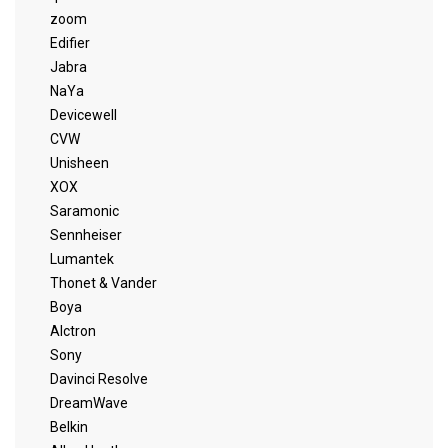
zoom
Edifier
Jabra
NaYa
Devicewell
CVW
Unisheen
XOX
Saramonic
Sennheiser
Lumantek
Thonet & Vander
Boya
Alctron
Sony
Davinci Resolve
DreamWave
Belkin