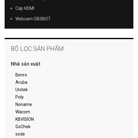
Cáp HDMI
Webcam OBSBOT
BỘ LỌC SẢN PHẨM
Nhà sản xuất
Benro
Aruba
Unitek
Poly
Noname
Wacom
KBVISION
GoChek
sode