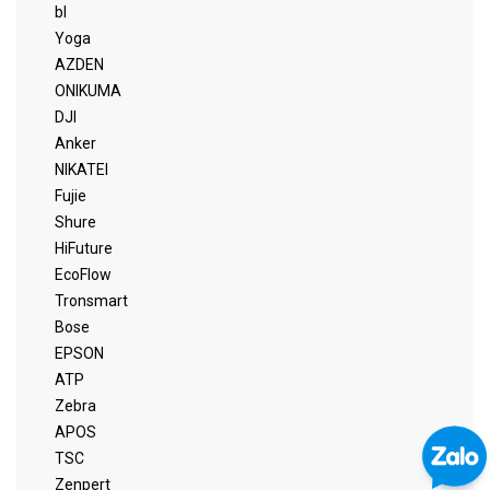
bl
Yoga
AZDEN
ONIKUMA
DJI
Anker
NIKATEI
Fujie
Shure
HiFuture
EcoFlow
Tronsmart
Bose
EPSON
ATP
Zebra
APOS
TSC
Zenpert