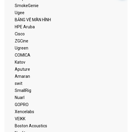
SmokeGenie
Ugee
BẢNG VẼ MÀN HÌNH
HPE Aruba
Cisco
ZGCine
Ugreen
COMICA
Katov
Aputure
Amaran
swit
SmallRig
Nuarl
GOPRO
Xencelabs
VEIKK
Boston Acoustics