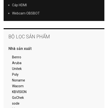
Cáp HDMI
Webcam OBSBOT
BỘ LỌC SẢN PHẨM
Nhà sản xuất
Benro
Aruba
Unitek
Poly
Noname
Wacom
KBVISION
GoChek
sode