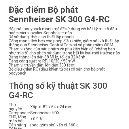
Đặc điểm Bộ phát
Sennheiser SK 300 G4-RC
Bộ phát bodypack mạnh mẽ để sử dụng với bất kỳ micrô đầu
hoặc micro lavalier Sennheiser nào
Dễ sử dụng, thời gian thiết lập nhanh
Cổng mạng tích hợp cho phép điều khiển, giám sát và thiết lập
thông qua Sennheiser Control Cockpit và phần mềm WSM
Phạm vi rộng của sản phẩm và phụ kiện hiện có (chẳng hạn
như micrô) cho phép sử dụng trong bất kỳ loại môi trường nào
Băng thông lên đến 88 MHz, tối đa 32 kênh
Tăng công suất ra RF: 10/30 / 50mW
Phạm vi truyền dẫn: lên đến 330 feet
Bộ điều khiển RC (điều khiển từ xa) có sẵn cho bộ phát
bodypack
Thông số kỹ thuật SK 300
G4-RC
Thứ
Xấp xỉ. 82 x 64 x 24 mm
nguyên
Compander
Sennheiser HDX
THD, tổng
≤ 0.9 %
méo hài
Cân nặng
(bao gồm pin) xấp xỉ. 160 g