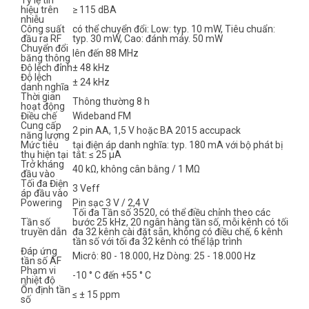
Tỷ lệ tín
hiệu trên
≥ 115 dBA
nhiễu
Công suất
có thể chuyển đổi: Low: typ. 10 mW, Tiêu chuẩn:
đầu ra RF
typ. 30 mW, Cao: đánh máy. 50 mW
Chuyển đổi
lên đến 88 MHz
băng thông
Độ lệch đỉnh
± 48 kHz
Độ lệch
± 24 kHz
danh nghĩa
Thời gian
Thông thường 8 h
hoạt động
Điều chế
Wideband FM
Cung cấp
2 pin AA, 1,5 V hoặc BA 2015 accupack
năng lượng
Mức tiêu
tại điện áp danh nghĩa: typ. 180 mA với bộ phát bị
thụ hiện tại
tắt: ≤ 25 µA
Trở kháng
40 kΩ, không cân bằng / 1 MΩ
đầu vào
Tối đa Điện
3 Veff
áp đầu vào
Powering
Pin sạc 3 V / 2,4 V
Tối đa Tần số 3520, có thể điều chỉnh theo các
Tần số
bước 25 kHz, 20 ngân hàng tần số, mỗi kênh có tối
truyền dẫn
đa 32 kênh cài đặt sẵn, không có điều chế, 6 kênh
tần số với tối đa 32 kênh có thể lập trình
Đáp ứng
Micrô: 80 - 18.000, Hz Dòng: 25 - 18.000 Hz
tần số AF
Phạm vi
-10 ° C đến +55 ° C
nhiệt độ
Ổn định tần
≤ ± 15 ppm
số