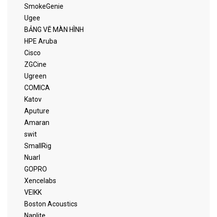
SmokeGenie
Ugee
BẢNG VẼ MÀN HÌNH
HPE Aruba
Cisco
ZGCine
Ugreen
COMICA
Katov
Aputure
Amaran
swit
SmallRig
Nuarl
GOPRO
Xencelabs
VEIKK
Boston Acoustics
Nanlite