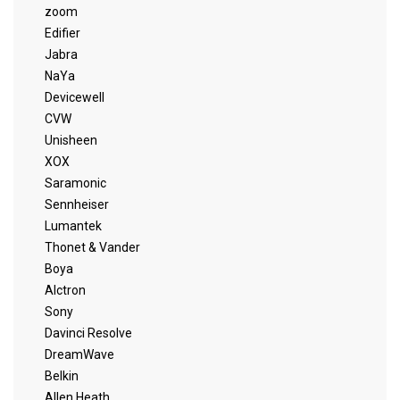
zoom
Edifier
Jabra
NaYa
Devicewell
CVW
Unisheen
XOX
Saramonic
Sennheiser
Lumantek
Thonet & Vander
Boya
Alctron
Sony
Davinci Resolve
DreamWave
Belkin
Allen Heath