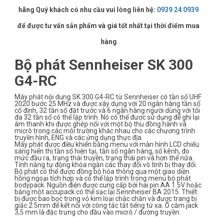
hãng Quý khách có nhu cầu vui lòng liên hệ:
0939 24 0939
để được tư vấn sản phẩm và giá tốt nhất tại thời điểm mua
hàng
Bộ phát Sennheiser SK 300
G4-RC
Máy phát nội dung SK 300 G4-RC từ Sennheiser có tần số UHF
2020 bước 25 MHz và được xây dựng với 20 ngân hàng tần số
cố định, 32 tần số đặt trước và 6 ngân hàng người dùng với tối
đa 32 tần số có thể lập trình. Nó có thể được sử dụng để ghi lại
âm thanh khi được ghép nối với một bộ thu đồng hành và
micrô trong các môi trường khác nhau cho các chương trình
truyền hình, ENG và các ứng dụng thực địa.
Máy phát được điều khiển bằng menu với màn hình LCD chiếu
sáng hiển thị tần số hiện tại, tần số ngân hàng, số kênh, đo
mức đầu ra, trạng thái truyền, trạng thái pin và hơn thế nữa.
Tính năng tự động khóa ngăn các thay đổi vô tình bị thay đổi.
Bộ phát có thể được đồng bộ hóa thông qua một giao diện
hồng ngoại tích hợp và có thể lập trình trong menu bộ phát
bodypack. Nguồn điện được cung cấp bởi hai pin AA 1.5V hoặc
bằng một accupack có thể sạc lại Sennheiser BA 2015. Thiết
bị được bao bọc trong vỏ kim loại chắc chắn và được trang bị
giắc 2.5mm để kết nối với công tắc tắt tiếng từ xa. Ổ cắm jack
3,5 mm là đặc trưng cho đầu vào micrô / đường truyền.