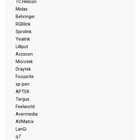
TC Helicon
Midas
Behringer
RGBlink
Sprolink
Yealink
Lilliput
Accsoon
Microtek
Draytek
Focusrite
xp-pen
APTEK
Targus
Feelworld
Avermedia
AVMatrix
LanGi
q7