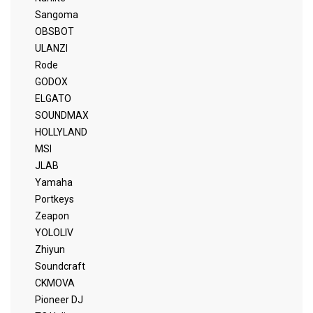
Sangoma
OBSBOT
ULANZI
Rode
GODOX
ELGATO
SOUNDMAX
HOLLYLAND
MSI
JLAB
Yamaha
Portkeys
Zeapon
YOLOLIV
Zhiyun
Soundcraft
CKMOVA
Pioneer DJ