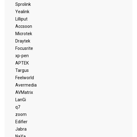
Sprolink
Yealink
Lilliput
Accsoon
Microtek
Draytek
Focusrite
xp-pen
APTEK
Targus
Feelworld
Avermedia
AVMatrix
LanGi
q7
zoom
Edifier
Jabra
NaYa