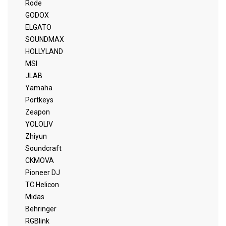
Rode
GODOX
ELGATO
SOUNDMAX
HOLLYLAND
MSI
JLAB
Yamaha
Portkeys
Zeapon
YOLOLIV
Zhiyun
Soundcraft
CKMOVA
Pioneer DJ
TC Helicon
Midas
Behringer
RGBlink