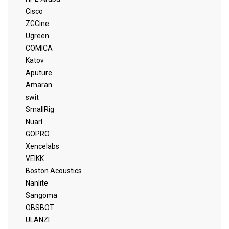
Cisco
ZGCine
Ugreen
COMICA
Katov
Aputure
Amaran
swit
SmallRig
Nuarl
GOPRO
Xencelabs
VEIKK
Boston Acoustics
Nanlite
Sangoma
OBSBOT
ULANZI