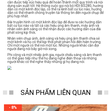
cần được tiếp xúc hiệu quả để hoàn thành một quy trình và nội
dung sản xuất tốt. Hệ thống cuộc gọi nội bộ HDI-BS280, hướng
dẫn có một kênh độc lập, có thể ra lệnh bất cứ lúc nào, hướng
dẫn có thể nhanh chóng truyền tải thông tin đến người chụp để
phù hợp nhất.
Đài truyền hình có một kênh độc lập để đưa ra các hướng dẫn
bất cứ lúc nào và tất cả các hiệu ứng âm thanh, máy ảnh và
nhân viên ánh sáng có thể nhận được các hướng dẫn của đài
phát sóng kịp thời;
Nhân viên chụp ảnh, ánh sáng và hiệu ứng âm thanh chia sẻ
một kênh và họ có thể kịp thời phát phản hồi đến hiện trường.
Chỉ một người có thể nói một lúc. Những người khác cần đợi
người đang nói bây giờ nói xong;
Phi công và một nhiếp ảnh gia, người chiếu sáng và âm thanh
có thể giao tiếp như thể họ đang nghe điện thoại và những
người khác có thể nghe thấy những gì họ đang nói.
SẢN PHẨM LIÊN QUAN
- 8%