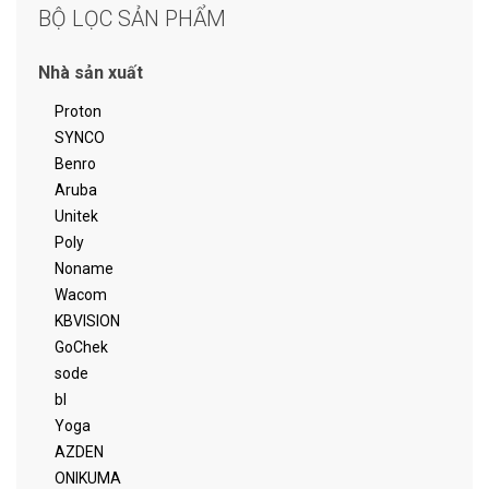
BỘ LỌC SẢN PHẨM
Nhà sản xuất
Proton
SYNCO
Benro
Aruba
Unitek
Poly
Noname
Wacom
KBVISION
GoChek
sode
bl
Yoga
AZDEN
ONIKUMA