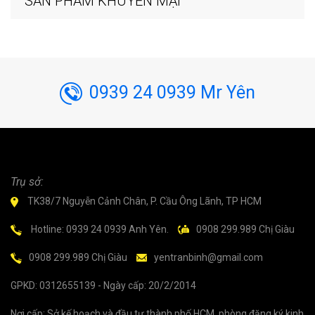
SẢN PHẨM KHUYẾN MẠI
0939 24 0939 Mr Yên
Trụ sở:
TK38/7 Nguyễn Cảnh Chân, P. Cầu Ông Lãnh, TP HCM
Hotline: 0939 24 0939 Anh Yên.
0908 299.989 Chị Giàu
0908 299.989 Chị Giàu
yentranbinh@gmail.com
GPKD: 0312655139 - Ngày cấp: 20/2/2014
Nơi cấp: Sở kế hoạch và đầu tư thành phố HCM, phòng đăng ký kinh