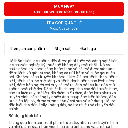
MUA NGAY
Giao Tận Nơi Hoặc Nhận Tại Cửa Hàng
TRẢ GÓP QUA THẺ
Visa, Master, JCB
Thông tin sản phẩm
Nhận xét
Đánh giá
Hệ thống liên lạc không dây được phát triển với công nghệ liên
lạc chuyên nghiệp kỹ thuật số không dây mới nhất . Nó có
chức năng gọi song công hoàn toàn và có thể được sử dụng
để ra lệnh và gửi tại chỗ, không có nút bấm và cuộc gọi miễn
phí. Khoảng cách truyền khoảng 2 km. Có hai kênh thoại riêng
biệt, kênh liên lạc mở rộng và kênh dành riêng cho lệnh riêng
biệt, đảm bảo người chỉ huy có thể ra lệnh bất cứ lúc nào mà
không phải chờ đợi. Đặc biệt thích hợp cho các đài truyền hình,
các sự kiện quy mô lớn, địa điểm biểu diễn, đoàn làm phim và
truyền hình, các công ty nhiếp ảnh, chụp ảnh trên không, đào
tạo diễn tập, vv, được hướng dẫn / chỉ huy và sử dụng. Hỗ trợ
đặc biệt cho đèn Tally không dây, hỗ trợ nhiều bộ chuyển đổi
chính.
Sử dụng kịch bản:
Trong quá trình sản xuất phim trực tiếp, nhân viên truyền hình
và nhiếp ảnh gia, nhân viên hiệu ứng ánh sáng và âm thanh