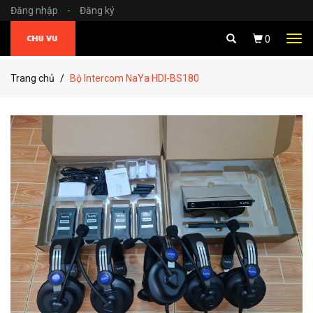
Đăng nhập
-
Đăng ký
Tog
0
navi
Trang chủ
Bộ Intercom NaYa HDI-BS180