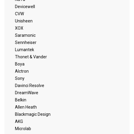
Devicewell
CVW
Unisheen
XOX
Saramonic
Sennheiser
Lumantek
Thonet & Vander
Boya
Alctron
Sony
Davinci Resolve
DreamWave
Belkin
Allen Heath
Blackmagic Design
AKG
Microlab