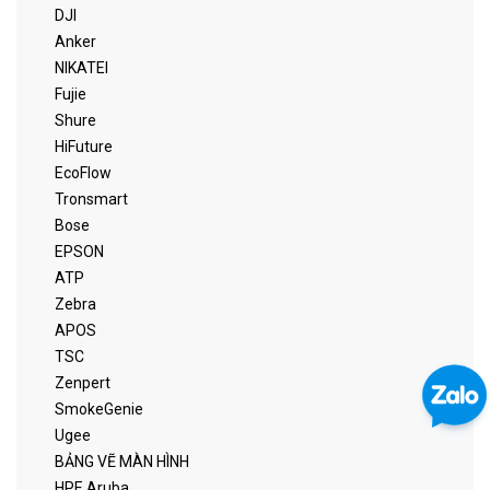
DJI
Anker
NIKATEI
Fujie
Shure
HiFuture
EcoFlow
Tronsmart
Bose
EPSON
ATP
Zebra
APOS
TSC
Zenpert
SmokeGenie
Ugee
BẢNG VẼ MÀN HÌNH
HPE Aruba