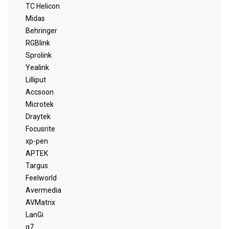
TC Helicon
Midas
Behringer
RGBlink
Sprolink
Yealink
Lilliput
Accsoon
Microtek
Draytek
Focusrite
xp-pen
APTEK
Targus
Feelworld
Avermedia
AVMatrix
LanGi
q7