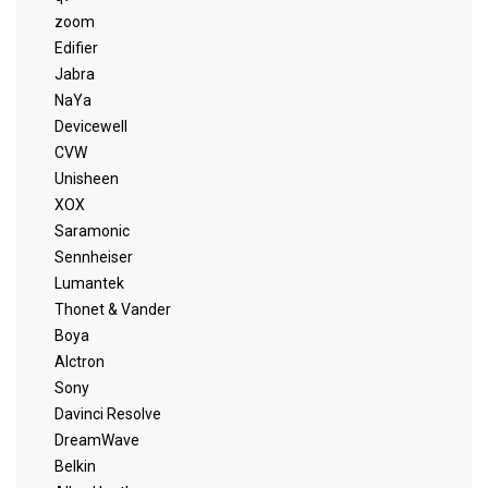
zoom
Edifier
Jabra
NaYa
Devicewell
CVW
Unisheen
XOX
Saramonic
Sennheiser
Lumantek
Thonet & Vander
Boya
Alctron
Sony
Davinci Resolve
DreamWave
Belkin