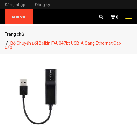
Đăng nhập
-
Đăng ký
Tog
0
navi
Trang chủ
Bộ Chuyển Đổi Belkin F4U047bt USB-A Sang Ethernet Cao
Cấp