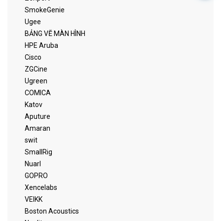
SmokeGenie
Ugee
BẢNG VẼ MÀN HÌNH
HPE Aruba
Cisco
ZGCine
Ugreen
COMICA
Katov
Aputure
Amaran
swit
SmallRig
Nuarl
GOPRO
Xencelabs
VEIKK
Boston Acoustics