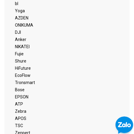
bl
Yoga
AZDEN
ONIKUMA
DJI
Anker
NIKATEI
Fujie
Shure
HiFuture
EcoFlow
Tronsmart
Bose
EPSON
ATP
Zebra
APOS
TSC
Zenpert