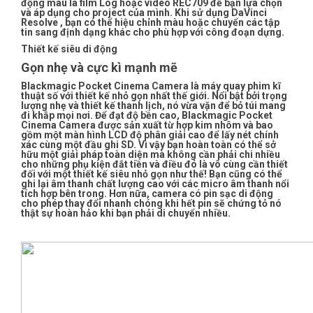
động màu là film Log hoặc video REC709 để bạn lựa chọn
và áp dụng cho project của mình. Khi sử dụng DaVinci
Resolve , bạn có thể hiệu chỉnh màu hoặc chuyển các tập
tin sang định dạng khác cho phù hợp với công đoạn dựng.
Thiết kế siêu di động
Gọn nhẹ và cực kì mạnh mẽ
Blackmagic Pocket Cinema Camera là máy quay phim kĩ
thuật số với thiết kế nhỏ gọn nhất thế giới. Nổi bật bởi trọng
lượng nhẹ và thiết kế thanh lịch, nó vừa vặn để bỏ túi mang
đi khắp mọi nơi. Để đạt độ bền cao, Blackmagic Pocket
Cinema Camera được sản xuất từ hợp kim nhôm và bao
gồm một màn hình LCD độ phân giải cao để lấy nét chính
xác cùng một đầu ghi SD. Vì vậy bạn hoàn toàn có thể sở
hữu một giải pháp toàn diện mà không cần phải chi nhiều
cho những phụ kiện đắt tiền và điều đó là vô cùng cần thiết
đối với một thiết kế siêu nhỏ gọn như thế! Bạn cũng có thể
ghi lại âm thanh chất lượng cao với các micro âm thanh nổi
tích hợp bên trong. Hơn nữa, camera có pin sạc di động
cho phép thay đổi nhanh chóng khi hết pin sẽ chứng tỏ nó
thật sự hoàn hảo khi bạn phải di chuyển nhiều.