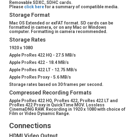
Removable SDXC, SDHC cards.
Please
click here
for a summary of compatible media.
Storage Format
Mac OS Extended or exFAT format. SD cards can be
formatted in camera, or on any Mac or Windows
computer. Formatting in camera recommended.
Storage Rates
1920 x 1080
Apple ProRes 422 HQ - 27.5 MB/s
Apple ProRes 422 - 18.4 MB/s
Apple ProRes 422 LT - 12.75 MB/s
Apple ProRes Proxy - 5.6 MB/s
Storage rates based on 30 frames per second.
Compressed Recording Formats
Apple ProRes 422 HQ, ProRes 422, ProRes 422 LT and
ProRes 422 Proxy in QuickTime MOV. Lossless
CinemaDNG RAW. Recording in 1920 x 1080 with choice of
Film or Video Dynamic Range.
Connections
HDMI Video Output