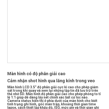
Màn hình có độ phân giải cao
Cảm nhận shot hình qua lăng kính trong veo
Màn hình LCD 3.5” độ phân giải cực kì cao cho phép giám
sát trong khi quay và xem lại những tập tin đã lưu trữ trên
thẻ nhớ SD. Màn hình độ phân giải cao cho phép phóng to tỉ
lệ 1:1 giúp dễ dàng lấy nét chính xác bất cứ lúc nào.
Camera status hiển thị ở phía dưới của màn hình cho biết
tình trạng ghi hình, góc màn trập, khoảng thời gian time
lapse, cách thiết lập khẩu độ, ISO, mức pin và thời gian ghi