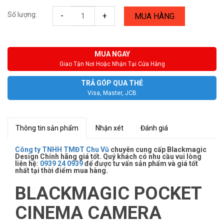
Số lượng:
-
+
MUA HÀNG
MUA NGAY
Giao Tận Nơi Hoặc Nhận Tại Cửa Hàng
TRẢ GÓP QUA THẺ
Visa, Master, JCB
Thông tin sản phẩm
Nhận xét
Đánh giá
Công ty TNHH TMĐT Chu Vũ
chuyên cung cấp Blackmagic
Design Chính hãng giá tốt. Quý khách có nhu cầu vui lòng
liên hệ
:
0939 24 0939
để được tư vấn sản phẩm và giá tốt
nhất tại thời điểm mua hàng.
BLACKMAGIC POCKET
CINEMA CAMERA