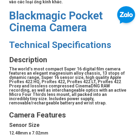
vào các loại ống kính khác.
Blackmagic Pocket
Cinema Camera
Technical Specifications
Description
The world’s most compact Super 16 digital film camera
features an elegant magnesium alloy chassis, 13 stops of
dynamic range, Super 16 sensor size, high quality Apple
ProRes 422 HQ, ProRes 422, ProRes 422 LT, ProRes 422
Proxy and lossless compressed CinemaDNG RAW
recording, as well as interchangeable optics with an active
Micro Four Thirds lens mount, all packed into an
incredibly tiny size. Includes power supply,
removable/rechargeable battery and wrist strap.
Camera Features
Sensor Size
12.48mm x 7.02mm