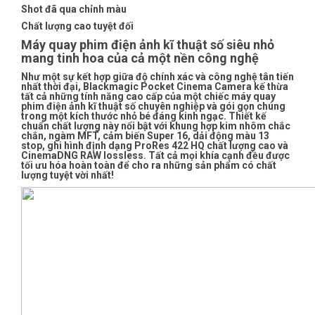
Shot đã qua chỉnh màu
Chất lượng cao tuyệt đối
Máy quay phim điện ảnh kĩ thuật số siêu nhỏ
mang tinh hoa của cả một nền công nghệ
Như một sự kết hợp giữa độ chính xác và công nghệ tân tiến
nhất thời đại, Blackmagic Pocket Cinema Camera kế thừa
tất cả những tính năng cao cấp của một chiếc máy quay
phim điện ảnh kĩ thuật số chuyên nghiệp và gói gọn chúng
trong một kích thước nhỏ bé đáng kinh ngạc. Thiết kế
chuẩn chất lượng này nổi bật với khung hợp kim nhôm chắc
chắn, ngàm MFT, cảm biến Super 16, dải động màu 13
stop, ghi hình định dạng ProRes 422 HQ chất lượng cao và
CinemaDNG RAW lossless. Tất cả mọi khía cạnh đều được
tối ưu hóa hoàn toàn để cho ra những sản phẩm có chất
lượng tuyệt vời nhất!