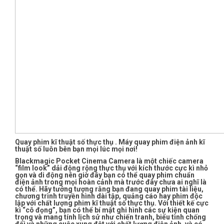
Quay phim kĩ thuật số thực thụ . Máy quay phim điện ảnh kĩ
thuật số luôn bên bạn mọi lúc mọi nơi!
Blackmagic Pocket Cinema Camera là một chiếc camera
“film look” dải động rộng thực thụ với kích thước cực kì nhỏ
gọn và di động nên giờ đây bạn có thể quay phim chuẩn
điện ảnh trong mọi hoàn cảnh mà trước đây chưa ai nghĩ là
có thể. Hãy tưởng tượng rằng bạn đang quay phim tài liệu,
chương trình truyền hình dài tập, quảng cáo hay phim độc
lập với chất lượng phim kĩ thuật số thực thụ. Với thiết kế cực
kì “cô đọng”, bạn có thể bí mật ghi hình các sự kiện quan
trọng và mang tính lịch sử như chiến tranh, biểu tình chống