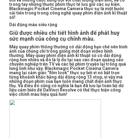
đối và những cuộc xung đột với chất lượng điện ảnh, và có
trong tay những thước phim thực tế lưu giữ các sự kiện.
Blackmagic Pocket Cinema Camera thực sự là một bước
cải tiến trong trong công nghệ quay phim điện ảnh kĩ thuật
số!
Dải động màu siêu rộng
Giữ được nhiều chi tiết hình ảnh để phát huy
sức mạnh của công cụ chỉnh màu.
Máy quay phim thông thường có dải động hạn chế nên hình
ảnh của chúng chỉ trông giống một đoạn video bình
thường. Máy quay phim điện ảnh kĩ thuật số có dải động
rộng hơn nhiều và đó là lý do tại sao các đoạn quảng cáo
chuyên nghiệp trên TV và các bộ phim truyện lại trông quá
lung linh như vậy. Blackmagic Pocket Cinema Camera
mang lại cảm giác “film look” thực sự bởi vì nó bắt trọn
từng khoảnh khắc bằng dải động rộng 13 stop, vì vậy mà
những đoạn phim của bạn luôn mang chất điện ảnh thực
thụ. Và điều đó cũng có nghĩa là bạn đã lưu lại toàn bộ dữ
liệu cảm biến để DaVinci Resolve có thể thực hiện công
việc chỉnh màu hiệu quả hơn!