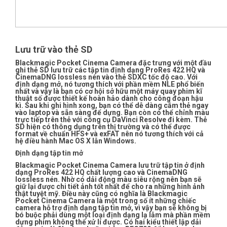
Lưu trữ vào thẻ SD
Blackmagic Pocket Cinema Camera đặc trưng với một đầu
ghi thẻ SD lưu trữ các tập tin định dạng ProRes 422 HQ và
CinemaDNG lossless nén vào thẻ SDXC tốc độ cao. Với
định dạng mở, nó tương thích với phần mềm NLE phổ biến
nhất và vậy là bạn có cơ hội sở hữu một máy quay phim kĩ
thuật số được thiết kế hoàn hảo dành cho công đoạn hậu
kì. Sau khi ghi hình xong, bạn có thể dễ dàng cắm thẻ ngay
vào laptop và sẵn sàng để dựng. Bạn còn có thể chỉnh màu
trực tiếp trên thẻ với công cụ DaVinci Resolve đi kèm. Thẻ
SD hiện có thông dụng trên thị trường và có thể được
format về chuẩn HFS+ và exFAT nên nó tương thích với cả
hệ điều hành Mac OS X lẫn Windows.
Định dạng tập tin mở
Blackmagic Pocket Cinema Camera lưu trữ tập tin ở định
dạng ProRes 422 HQ chất lượng cao và CinemaDNG
lossless nén. Nhờ có dải động màu siêu rộng nên bạn sẽ
giữ lại được chi tiết ảnh tốt nhất để cho ra những hình ảnh
thật tuyệt mỹ. Điều này cũng có nghĩa là Blackmagic
Pocket Cinema Camera là một trong số ít những chiếc
camera hỗ trợ định dạng tập tin mở, vì vậy bạn sẽ không bị
bó buộc phải dùng một loại định dạng lạ lẫm mà phần mềm
dựng phim không thể xử lí được. Có hai kiểu thiết lập dải