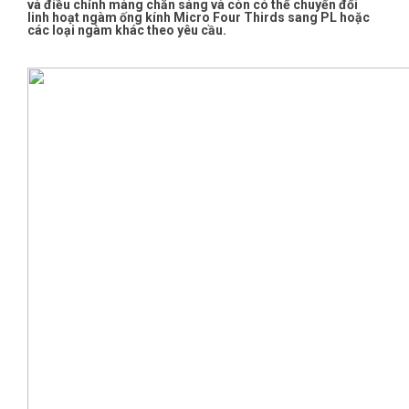
và điều chỉnh màng chắn sáng và còn có thể chuyển đổi
linh hoạt ngàm ống kính Micro Four Thirds sang PL hoặc
các loại ngàm khác theo yêu cầu.