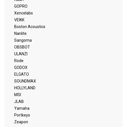
GOPRO
Xencelabs
VEIKK
Boston Acoustics
Nanlite
Sangoma
OBSBOT
ULANZI
Rode
GODOX
ELGATO
SOUNDMAX
HOLLYLAND
MSI
JLAB
Yamaha
Portkeys
Zeapon