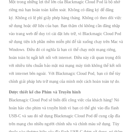
Một trong những lợi thế lớn của Blackmagic Cloud Pod là bộ nhớ
riêng mà bạn hoàn toàn kiểm soát.
Không có đăng ký để đăng
ký.
Không có lệ phí giấy phép hàng tháng.
Không có theo dõi việc
sử dụng hoặc dữ liệu của bạn.
Bạn thậm chí không cần đăng nhập
vào trang web để duy trì cài đặt lưu trữ, vì Blackmagic Cloud Pod
sử dụng tiện ích phần mềm miễn phí để tải xuống chạy trên Mac và
Windows.
Điều đó có nghĩa là bạn có thể chạy một mạng riêng,
hoàn toàn bị ngắt kết nối với internet.
Điều này rất quan trọng đối
với nhiều tiêu chuẩn bảo mật mà mạng máy tính không thể kết nối
với internet bên ngoài.
Với Blackmagic Cloud Pod, bạn có thể tùy
chỉnh giải pháp lưu trữ mạng của mình một cách hoàn toàn tự do.
Được thiết kế cho Phim và Truyền hình
Blackmagic Cloud Pod sẽ biến đổi công việc của khách hàng!
Nó
hoàn hảo cho phim và truyền hình vì bạn có thể ghi vào đĩa flash
USB-C và sau đó sử dụng Blackmagic Cloud Pod để cung cấp đĩa
trên mạng cho nhiều người chỉnh sửa và chỉnh màu sử dụng.
Tùy
thuộc vào thương hiệu của đĩa flash USB-C được sử dụng, nó thậm