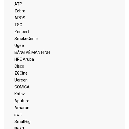
ATP
Zebra
APOS
TSC
Zenpert
SmokeGenie
Ugee
BẢNG VẼ MÀN HÌNH
HPE Aruba
Cisco
ZGCine
Ugreen
COMICA
Katov
Aputure
Amaran
swit
SmallRig
Nuarl