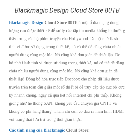
Blackmagic Design Cloud Store 80TB
Blackmagic Design
Cloud Store
80TB
là một ổ đĩa mạng dung
lượng cao được thiết kế để xử lý các tập tin media khổng lồ thường
thấy trong các bộ phim truyện của Hollywood.
Do bộ nhớ flash
tinh vi được sử dụng trong thiết kế, nó có thể dễ dàng chứa nhiều
người dùng cùng một lúc.
Nó cũng khá đơn giản để thiết lập.
Do
bộ nhớ flash tinh vi được sử dụng trong thiết kế, nó có thể dễ dàng
chứa nhiều người dùng cùng một lúc.
Nó cũng khá đơn giản để
thiết lập!
Đồng bộ hóa trực tiếp Dropbox cho phép dữ liệu được
truyền trên toàn cầu giữa một số thiết bị để truy cập tệp cục bộ cực
kỳ nhanh chóng, ngay cả qua kết nối internet chi phí thấp.
Không
giống như hệ thống SAN, không yêu cầu chuyên gia CNTT và
không có phí hàng tháng.
Thậm chí còn có đầu ra màn hình HDMI
với trạng thái lưu trữ trong thời gian thực.
Các tính năng của Blackmagic
Cloud Store: