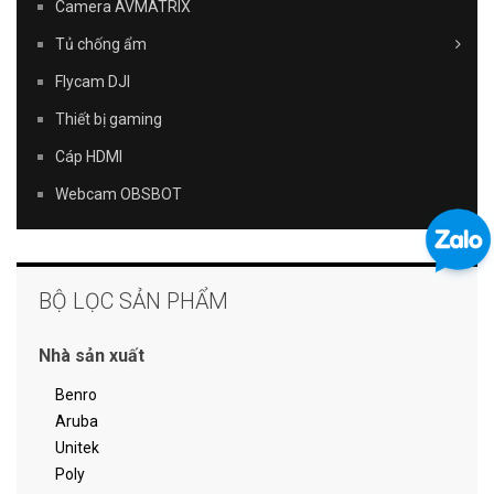
Camera AVMATRIX
Tủ chống ẩm
Flycam DJI
Thiết bị gaming
Cáp HDMI
Webcam OBSBOT
BỘ LỌC SẢN PHẨM
Nhà sản xuất
Benro
Aruba
Unitek
Poly