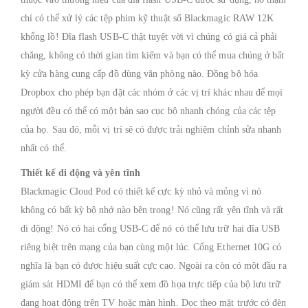
chí có thể xử lý các tệp phim kỹ thuật số Blackmagic RAW 12K
khổng lồ!
Đĩa flash USB-C thật tuyệt vời vì chúng có giá cả phải
chăng, không có thời gian tìm kiếm và bạn có thể mua chúng ở bất
kỳ cửa hàng cung cấp đồ dùng văn phòng nào.
Đồng bộ hóa
Dropbox cho phép bạn đặt các nhóm ở các vị trí khác nhau để mọi
người đều có thể có một bản sao cục bộ nhanh chóng của các tệp
của họ.
Sau đó, mỗi vị trí sẽ có được trải nghiệm chỉnh sửa nhanh
nhất có thể.
Thiết kế di động và yên tĩnh
Blackmagic Cloud Pod có thiết kế cực kỳ nhỏ và mỏng vì nó
không có bất kỳ bộ nhớ nào bên trong!
Nó cũng rất yên tĩnh và rất
di động!
Nó có hai cổng USB-C để nó có thể lưu trữ hai đĩa USB
riêng biệt trên mạng của bạn cùng một lúc.
Cổng Ethernet 10G có
nghĩa là bạn có được hiệu suất cực cao.
Ngoài ra còn có một đầu ra
giám sát HDMI để bạn có thể xem đồ họa trực tiếp của bộ lưu trữ
đang hoạt động trên TV hoặc màn hình.
Dọc theo mặt trước có đèn