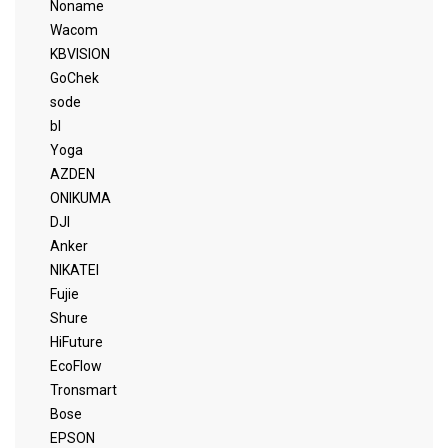
Noname
Wacom
KBVISION
GoChek
sode
bl
Yoga
AZDEN
ONIKUMA
DJI
Anker
NIKATEI
Fujie
Shure
HiFuture
EcoFlow
Tronsmart
Bose
EPSON