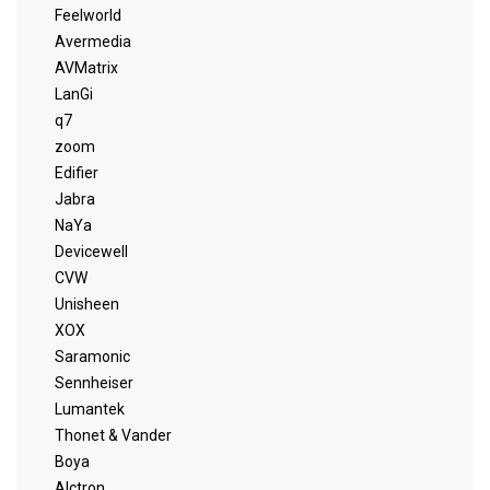
Feelworld
Avermedia
AVMatrix
LanGi
q7
zoom
Edifier
Jabra
NaYa
Devicewell
CVW
Unisheen
XOX
Saramonic
Sennheiser
Lumantek
Thonet & Vander
Boya
Alctron