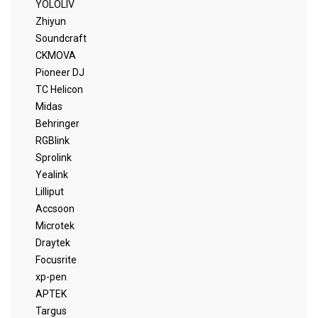
YOLOLIV
Zhiyun
Soundcraft
CKMOVA
Pioneer DJ
TC Helicon
Midas
Behringer
RGBlink
Sprolink
Yealink
Lilliput
Accsoon
Microtek
Draytek
Focusrite
xp-pen
APTEK
Targus