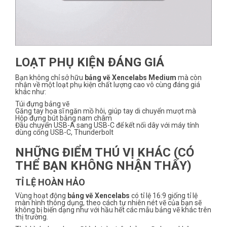
LOẠT PHỤ KIỆN ĐÁNG GIÁ
Bạn không chỉ sở hữu
bảng vẽ Xencelabs Medium
mà còn
nhận về một loạt phụ kiện chất lượng cao vô cùng đáng giá
khác như:
Túi đựng bảng vẽ
Găng tay họa sĩ ngăn mồ hôi, giúp tay di chuyển mượt mà
Hộp đựng bút bằng nam châm
Đầu chuyển USB-A sang USB-C để kết nối dây với máy tính
dùng cổng USB-C, Thunderbolt
NHỮNG ĐIỂM THÚ VỊ KHÁC (CÓ
THỂ BẠN KHÔNG NHẬN THẤY)
TỈ LỆ HOÀN HẢO
Vùng hoạt động
bảng vẽ Xencelabs
có tỉ lệ 16:9 giống tỉ lệ
màn hình thông dụng, theo cách tự nhiên nét vẽ của bạn sẽ
không bị biến dạng như với hầu hết các mẫu bảng vẽ khác trên
thị trường.