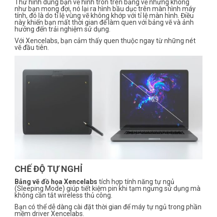
Thử hình dung bạn vẽ hình tròn trên bảng vẽ nhưng không
như bạn mong đợi, nó lại ra hình bầu dục trên màn hình máy
tính, đó là do tỉ lệ vùng vẽ không khớp với tỉ lệ màn hình. Điều
này khiến bạn mất thời gian để làm quen với bảng vẽ và ảnh
hưởng đến trải nghiệm sử dụng.
Với Xencelabs, bạn cảm thấy quen thuộc ngay từ những nét
vẽ đầu tiên.
CHẾ ĐỘ TỰ NGHỈ
Bảng vẽ đồ họa Xencelabs
tích hợp tính năng tự ngủ
(Sleeping Mode) giúp tiết kiệm pin khi tạm ngưng sử dụng mà
không cần tắt wireless thủ công.
Bạn có thể dễ dàng cài đặt thời gian để máy tự ngủ trong phần
mềm driver Xencelabs.