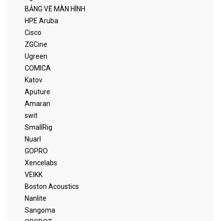
BẢNG VẼ MÀN HÌNH
HPE Aruba
Cisco
ZGCine
Ugreen
COMICA
Katov
Aputure
Amaran
swit
SmallRig
Nuarl
GOPRO
Xencelabs
VEIKK
Boston Acoustics
Nanlite
Sangoma