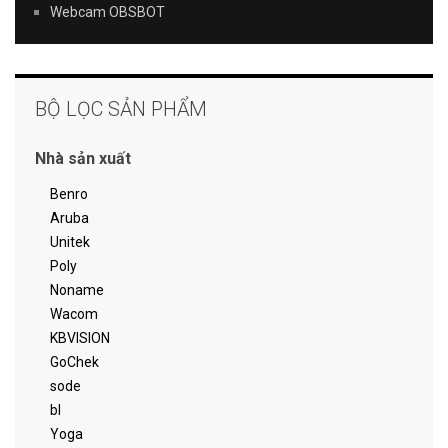
Webcam OBSBOT
BỘ LỌC SẢN PHẨM
Nhà sản xuất
Benro
Aruba
Unitek
Poly
Noname
Wacom
KBVISION
GoChek
sode
bl
Yoga