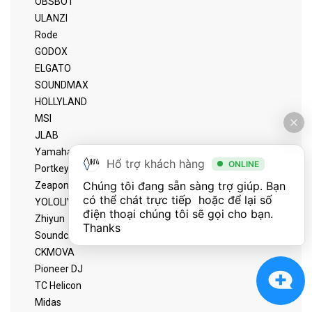
OBSBOT
ULANZI
Rode
GODOX
ELGATO
SOUNDMAX
HOLLYLAND
MSI
JLAB
Yamaha
Hổ trợ khách hàng
ONLINE
Portkeys
Chúng tôi đang sẵn sàng trợ giúp. Bạn 
Zeapon
có thể chát trực tiếp  hoặc để lại số 
YOLOLIV
điện thoại chúng tôi sẽ gọi cho bạn. 
Zhiyun
Thanks
Soundcraft
CKMOVA
Pioneer DJ
TC Helicon
Midas