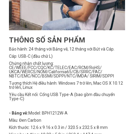
THÔNG SỐ SẢN PHẨM
Bảo hành: 24 tháng với Bảng vẽ, 12 tháng với Bút và Cáp.
Cáp: USB-C (đầu chữ L)
Chứng nhận chất lượng:
CE/WEEE/FCC/CQC/KC/TELEC/EAC/RCM/RoHS/
UKCA/WERCS/NOM/California65/CB/SRRC/FAC/
NBTC/EMC/NCC/BSMI/SDPPI/NTC/IMDA/ SIRIM/SDPPI
Tương thích Hệ điều hành: Windows 7 trở lên, Mac OS X 10.12
trở lên, Linux
Yêu cầu Kết nối: Cổng USB Type-A (bao gồm đầu chuyển
Type-C)
- Bảng vẽ:
Model: BPH1212W-A
Màu: Đen Carbon
Kích thước: 12.6 x 9.16 x 0.3 in / 320.5 x 232.5 x 8 mm