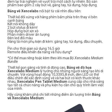
đem lại trải nghiệm vẽ vượt trội một cách tự nhiên. Bộ sản
phẩm bao gồm 2 cây bút vẽ, găng tay, túi đựng, hộp đựng.
Bảng vẽ Xencelabs
nổi bật từ cái nhìn đầu tiên:
Thiết kế đối xứng với hàng phím bấm phía trên thay vì bên
cạnh bảng
Kết nối không dây
2 bút stylus đi kèm!
Hộp đựng bút xịn xò
Phần mềm driver ấn tượng
Đèn led đổi màu
Hàng tá món phụ kiện đi kèm: găng tay, túi đựng, đầu chuyển,
…
Pin cho thời gian sử dụng 16,5 giờ
Remote điều khiển đa năng và hữu dụng*
*Có thể mua riêng hoặc kèm theo khi mua
Bộ Xencelabs Medium
Bundle
Thiết kế gọn gàng và tính di động cao,
Bảng vẽ đồ họa
Xencelabs Medium
lý tưởng cho những người sáng tạo khi di
chuyển. Với vùng hoạt động 10,33X5,8 inch, đèn LED có thể
điều chỉnh để xác định vùng vẽ và hai bút có kích thước khác
nhau,
Xencelabs Pen Tablet Medium
cung cấp cho nhà sáng
tạo tất cả chức năng và phụ kiện họ cần cho quy trình làm việc
của mình.
Hãy cùng khám phá chi tiết những điểm ấn tượng trên
Bảng
vẽ Xencelabs Medium
: