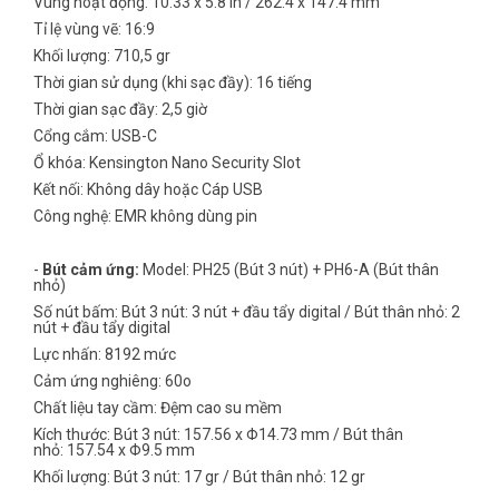
Vùng hoạt động: 10.33 x 5.8 in / 262.4 x 147.4 mm
Tỉ lệ vùng vẽ: 16:9
Khối lượng: 710,5 gr
Thời gian sử dụng (khi sạc đầy): 16 tiếng
Thời gian sạc đầy: 2,5 giờ
Cổng cắm: USB-C
Ổ khóa: Kensington Nano Security Slot
Kết nối: Không dây hoặc Cáp USB
Công nghệ: EMR không dùng pin
-
Bút cảm ứng:
Model: PH25 (Bút 3 nút) + PH6-A (Bút thân
nhỏ)
Số nút bấm: Bút 3 nút: 3 nút + đầu tẩy digital / Bút thân nhỏ: 2
nút + đầu tẩy digital
Lực nhấn: 8192 mức
Cảm ứng nghiêng: 60o
Chất liệu tay cầm: Đệm cao su mềm
Kích thước: Bút 3 nút: 157.56 x Φ14.73 mm / Bút thân
nhỏ: 157.54 x Φ9.5 mm
Khối lượng: Bút 3 nút: 17 gr / Bút thân nhỏ: 12 gr