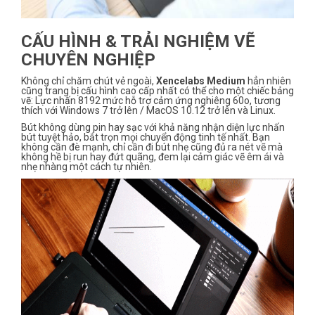
CẤU HÌNH & TRẢI NGHIỆM VẼ
CHUYÊN NGHIỆP
Không chỉ chăm chút vẻ ngoài,
Xencelabs Medium
hẳn nhiên
cũng trang bị cấu hình cao cấp nhất có thể cho một chiếc bảng
vẽ: Lực nhấn 8192 mức hỗ trợ cảm ứng nghiêng 60o, tương
thích với Windows 7 trở lên / MacOS 10.12 trở lên và Linux.
Bút không dùng pin hay sạc với khả năng nhận diện lực nhấn
bút tuyệt hảo, bắt trọn mọi chuyển động tinh tế nhất. Bạn
không cần đè mạnh, chỉ cần đi bút nhẹ cũng đủ ra nét vẽ mà
không hề bị run hay đứt quãng, đem lại cảm giác vẽ êm ái và
nhẹ nhàng một cách tự nhiên.