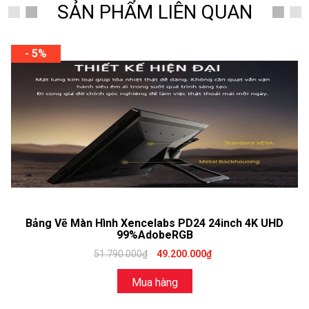
SẢN PHẨM LIÊN QUAN
- 5%
Bảng Vẽ Màn Hình Xencelabs PD24 24inch 4K UHD
99%AdobeRGB
51.790.000₫
49.200.000₫
Mua hàng