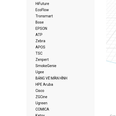
HiFuture
EcoFlow
Tronsmart
Bose
EPSON
ATP
Zebra
APOS
TSC
Zenpert
SmokeGenie
Ugee
BẢNG VẼ MÀN HÌNH
HPE Aruba
Cisco
ZGCine
Ugreen
COMICA
Katov