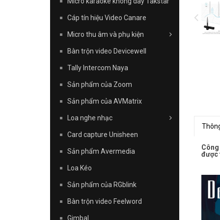
Micro karaoke không dây Takstar
Cáp tín hiệu Video Canare
Micro thu âm và phụ kiện
Bàn trộn video Devicewell
Tally Intercom Naya
Sản phẩm của Zoom
Sản phẩm của AVMatrix
Loa nghe nhạc
Thông
Card capture Unisheen
Công 
Sản phẩm Avermedia
được 
Loa Kéo
Sản phẩm của RGblink
Bàn trộn video Feelword
Gimbal