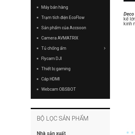
Máy bán hàng
Deco
Trạm tích điện EcoFlow
kế lớ
kinh 
Sản phẩm của Accsoon
Camera AVMATRIX
Tủ chống ẩm
Flycam DJI
Thiết bị gaming
Cáp HDMI
Webcam OBSBOT
BỘ LỌC SẢN PHẨM
Nhà sản xuất