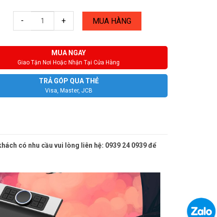
-
+
MUA HÀNG
MUA NGAY
Giao Tận Nơi Hoặc Nhận Tại Cửa Hàng
TRẢ GÓP QUA THẺ
Visa, Master, JCB
ách có nhu cầu vui lòng liên hệ: 0939 24 0939 để