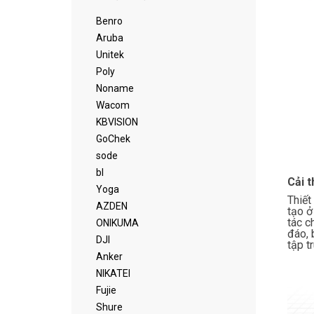
Benro
Aruba
Unitek
Poly
Noname
Wacom
KBVISION
GoChek
sode
bl
Cải t
Yoga
Thiết
AZDEN
tạo ở
tác c
ONIKUMA
đáo, 
DJI
tập t
Anker
NIKATEI
Fujie
Shure