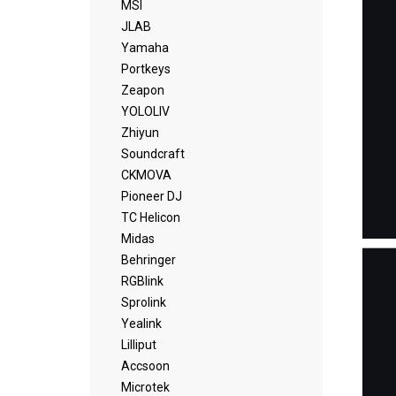
MSI
JLAB
Yamaha
Portkeys
Zeapon
YOLOLIV
Zhiyun
Soundcraft
CKMOVA
Pioneer DJ
TC Helicon
Midas
Behringer
RGBlink
Sprolink
Yealink
Lilliput
Accsoon
Microtek