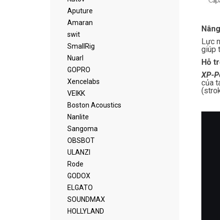
Aputure
Amaran
Nâng
swit
Lực n
SmallRig
giúp 
Nuarl
Hỗ t
GOPRO
XP-P
Xencelabs
của t
(stro
VEIKK
Boston Acoustics
Nanlite
Sangoma
OBSBOT
ULANZI
Rode
GODOX
ELGATO
SOUNDMAX
HOLLYLAND