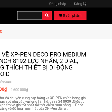
Đăng nhập
-
Đăng ký
0
sản phẩm
ID
 VẼ XP-PEN DECO PRO MEDIUM
NCH 8192 LỰC NHẤN, 2 DIAL,
G THÍCH THIẾT BỊ DI ĐỘNG
OID
 Medium
000₫
4.600.000₫
hu Vũ chuyên cung cấp bảng vẽ XP-PEN chính hãng giá
hách có nhu cầu vui lòng liên hệ: 0939 24 0939 để được
n phẩm và giá tốt nhất tại thời điểm mua hàng. Deco
bảng vẽ đồ họa mới nhất của XP-Pen đã ra...