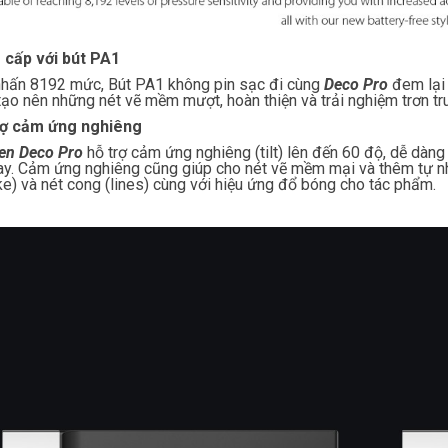
 cấp với bút PA1
hấn 8192 mức, Bút PA1 không pin sạc đi cùng
Deco Pro
đem lại 
tạo nên những nét vẽ mềm mượt, hoàn thiện và trải nghiệm trơn tru
rợ cảm ứng nghiêng
en Deco Pro
hỗ trợ cảm ứng nghiêng (tilt) lên đến 60 độ, dễ dà
ay. Cảm ứng nghiêng cũng giúp cho nét vẽ mềm mại và thêm tự n
ke) và nét cong (lines) cùng với hiệu ứng đổ bóng cho tác phẩm.