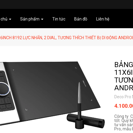
 chủ
Sản phẩm
Tin tức
Bản đồ
Liên hệ
INCH 8192 LỰC NHẤN, 2 DIAL, TƯƠNG THÍCH THIẾT BỊ DI ĐỘNG ANDRO
BẢNG
11X6I
TƯƠN
ANDR
Deco Pro
4.100.
Công ty C
tốt. Quý k
tư vấn sả
Pro, mẫu 