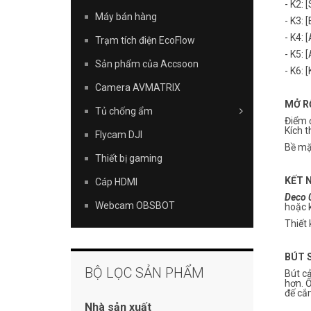
- K2: 
Máy bán hàng
- K3: 
- K4: 
Trạm tích điện EcoFlow
- K5: 
Sản phẩm của Accsoon
- K6:
Camera AVMATRIX
MỞ R
Tủ chống ẩm
Điểm 
Kích 
Flycam DJI
Bề mặ
Thiết bị gaming
KẾT 
Cáp HDMI
Deco 
Webcam OBSBOT
hoặc k
Thiết 
BÚT 
BỘ LỌC SẢN PHẨM
Bút c
hơn. 
đế cắm
Nhà sản xuất