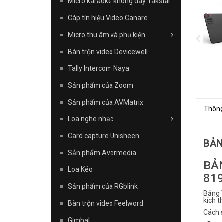
Micro karaoke không dây Takstar
Cáp tín hiệu Video Canare
Micro thu âm và phụ kiện
Bàn trộn video Devicewell
Tally Intercom Naya
Sản phẩm của Zoom
Sản phẩm của AVMatrix
Thông
Loa nghe nhạc
Card capture Unisheen
BẢN
Sản phẩm Avermedia
BẢ
Loa Kéo
81
Sản phẩm của RGblink
Bảng 
kích t
Bàn trộn video Feelword
Cách 
Gimbal