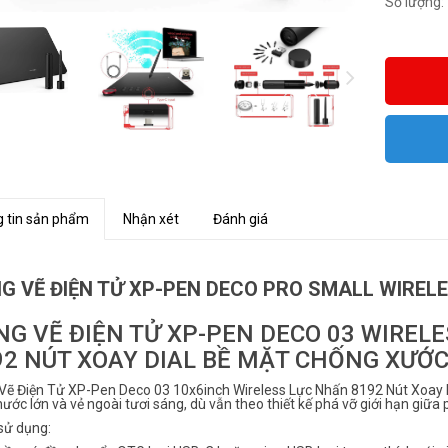
Số lượng:
 tin sản phẩm
Nhận xét
Đánh giá
G VẼ ĐIỆN TỬ XP-PEN DECO PRO SMALL WIRELES
NG VẼ ĐIỆN TỬ XP-PEN DECO 03 WIREL
92 NÚT XOAY DIAL BỀ MẶT CHỐNG XƯỚC
Vẽ Điện Tử XP-Pen Deco 03 10x6inch Wireless Lực Nhấn 8192 Nút Xoay D
hước lớn và vẻ ngoài tươi sáng, dù vẫn theo thiết kế phá vỡ giới hạn giữa 
sử dụng: