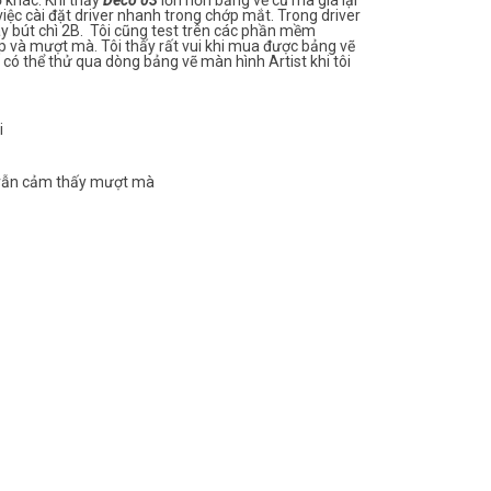
ố khác. Khi thấy
Deco 03
lớn hơn bảng vẽ cũ mà giá lại
 việc cài đặt driver nhanh trong chớp mắt. Trong driver
ây bút chì 2B. Tôi cũng test trên các phần mềm
ẹp và mượt mà. Tôi thấy rất vui khi mua được bảng vẽ
 có thể thử qua dòng bảng vẽ màn hình Artist khi tôi
i
mà vẫn cảm thấy mượt mà