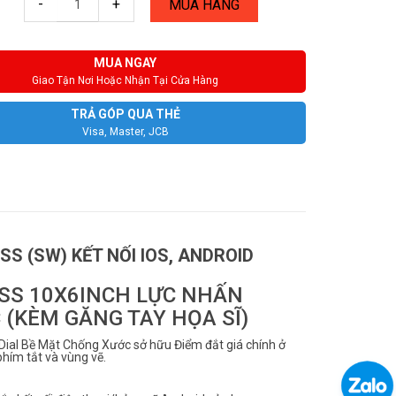
-
+
MUA HÀNG
MUA NGAY
Giao Tận Nơi Hoặc Nhận Tại Cửa Hàng
TRẢ GÓP QUA THẺ
Visa, Master, JCB
S (SW) KẾT NỐI IOS, ANDROID
ESS 10X6INCH LỰC NHẤN
 (KÈM GĂNG TAY HỌA SĨ)
ial Bề Mặt Chống Xước sở hữu Điểm đắt giá chính ở
phím tắt và vùng vẽ.