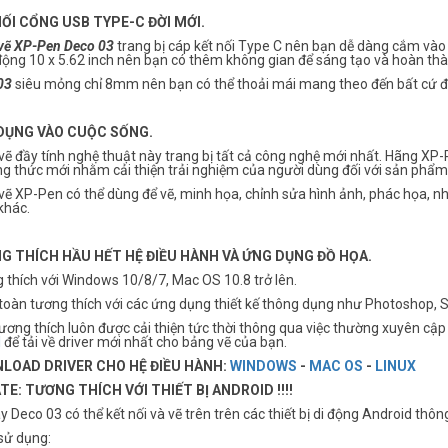
ỐI CỔNG USB TYPE-C ĐỜI MỚI.
vẽ XP-Pen Deco 03
trang bị cáp kết nối Type C nên bạn dễ dàng cắm vào 
động 10 x 5.62 inch nên bạn có thêm không gian để sáng tạo và hoàn th
03
siêu mỏng chỉ 8mm nên bạn có thể thoải mái mang theo đến bất cứ đ
DỤNG VÀO CUỘC SỐNG.
ẽ đầy tính nghệ thuật này trang bị tất cả công nghệ mới nhất. Hãng XP-
g thức mới nhằm cải thiện trải nghiệm của người dùng đối với sản phẩm
ẽ XP-Pen có thể dùng để vẽ, minh họa, chỉnh sửa hình ảnh, phác họa, nhậ
khác.
G THÍCH HẦU HẾT HỆ ĐIỀU HÀNH VÀ ỨNG DỤNG ĐỒ HỌA.
 thích với Windows 10/8/7, Mac OS 10.8 trở lên.
oàn tương thích với các ứng dụng thiết kế thông dụng như Photoshop, SAI, P
ương thích luôn được cải thiện tức thời thông qua việc thường xuyên cập 
l
để tải về driver mới nhất cho bảng vẽ của bạn.
LOAD DRIVER CHO HỆ ĐIỀU HÀNH:
WINDOWS
-
MAC OS
-
LINUX
E: TƯƠNG THÍCH VỚI THIẾT BỊ ANDROID !!!!
y Deco 03 có thể kết nối và vẽ trên trên các thiết bị di động Android t
sử dụng: