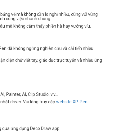
bảng vẽ mà không cần lo nghĩ nhiều, cùng với vùng
ành công việc nhanh chóng.
âu mà không cảm thấy phiền hà hay vướng víu.
Pen đã không ngừng nghiên cứu và cải tiến nhiều
.
n diện chữ viết tay, giáo dục trực tuyến và nhiều ứng
ainter, AI, Clip Studio, v.v...
nhật driver. Vui lòng truy cập
website XP-Pen
hông qua ứng dụng Deco Draw app