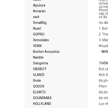
mới, v
rẻ hơn
Aputure
có một
Photos
Amaran
này và
swit
có đủ 
SmallRig
Ưu đi
Nuarl
1. Bú
GOPRO
2. Thi
Xencelabs
3. Mặ
VEIKK
Khuyết
Boston Acoustics
-
Will
Nanlite
Sangoma
THÔN
OBSBOT
Bút c
ULANZI
Kích 
Rode
Độ phâ
GODOX
Phím t
ELGATO
Độ phả
SOUNDMAX
Độ chí
HOLLYLAND
Lực nh