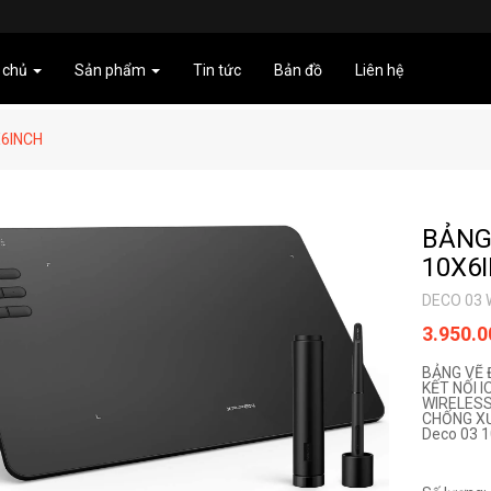
 chủ
Sản phẩm
Tin tức
Bản đồ
Liên hệ
X6INCH
BẢNG
10X6
DECO 03 
3.950.
BẢNG VẼ 
KẾT NỐI 
WIRELESS
CHỐNG XƯ
Deco 03 1