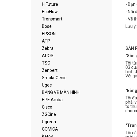
HiFuture
- Bạn 
EcoFlow
- Nối
Tronsmart
- Vẽ th
Bose
Lưu ý:
EPSON
ATP
Zebra
SẢN 
APOS
"Sản 
TSC
Tôi t
03 qua
Zenpert
hình 
Với gi
SmokeGenie
Ugee
"Bảng
BẢNG VẼ MÀN HÌNH
Tôi đa
HPE Aruba
phải v
to thu
Cisco
shorcu
ZGCine
Ugreen
"Tran
COMICA
Tôi cả
Katov