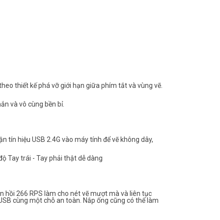
theo thiết kế phá vỡ giới hạn giữa phím tắt và vùng vẽ.
ắn và vô cùng bền bỉ.
hận tín hiệu USB 2.4G vào máy tính để vẽ không dây,
 độ Tay trái - Tay phải thật dễ dàng
n hồi 266 RPS làm cho nét vẽ mượt mà và liên tục
 USB cùng một chỗ an toàn. Nắp ống cũng có thể làm