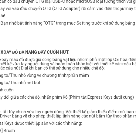
cần có đầu chuyển OTG loại USB-C hoặc microUSB loại tương thích với gi
 dây với vào đầu chuyển OTG (OTG Adapter) rồi cắm vào điện thoại/máy 
ôi!
 Bạn nhớ bật tính năng "OTG" trong mục Setting trước khi sử dụng bảng v
 XOAY ĐỎ ĐA NĂNG ĐẦY CUỐN HÚT.
xoay màu đỏ được gia công bằng vật liệu nhôm phủ một lớp Oxi hóa điện
hiết kế vừa tay người dùng và hoàn toàn khác biệt với thiết kế các mẫu 
ác của nút Dial khi bạn có thể sử dụng cho nhiều chế độ:
ng to/Thu nhỏ vùng vẽ chương trình/phần mềm
ng to/Thu nhỏ nét bút
nh cuộn
y đổi giữa các chế độ, nhấn phím K6 (Phím tắt Express Keys dưới cùng)
 tắt tùy chỉnh vừa tay người dùng. Với thiết kế giảm thiểu điểm mù, bạn 
 Driver bảng vẽ cho phép thiết lập tính năng các nút bấm tùy theo phần
s Keys được thiết lập sẵn với các tính năng:
[B] Brush