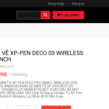
Đăng nhập
-
Đăng ký
0
sản phẩm
 VẼ XP-PEN DECO 03 WIRELESS
INCH
WIRELESS
000₫
4.550.000₫
ĐIỆN TỬ XP-PEN DECO PRO SMALL WIRELESS (SW)
IOS, ANDROID BẢNG VẼ ĐIỆN TỬ XP-PEN DECO 03
 10X6INCH LỰC NHẤN 8192 NÚT XOAY DIAL BỀ MẶT
ỚC (KÈM GĂNG TAY HỌA SĨ) Bảng Vẽ Điện Tử XP-Pen
0x6inch Wireless Lực Nhấn 8192 Nút Xoay...