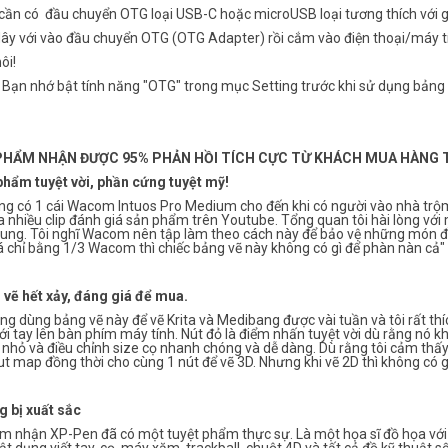
cần có đầu chuyển OTG loại USB-C hoặc microUSB loại tương thích với gi
 dây với vào đầu chuyển OTG (OTG Adapter) rồi cắm vào điện thoại/máy 
ôi!
 Bạn nhớ bật tính năng "OTG" trong mục Setting trước khi sử dụng bảng v
PHẨM NHẬN ĐƯỢC 95% PHẢN HỒI TÍCH CỰC TỪ KHÁCH MUA HÀNG
phẩm tuyệt vời, phần cứng tuyệt mỹ!
ừng có 1 cái Wacom Intuos Pro Medium cho đến khi có người vào nhà trộ
 nhiều clip đánh giá sản phẩm trên Youtube. Tổng quan tôi hài lòng với
dung. Tôi nghĩ Wacom nên tập làm theo cách này để bảo vệ những món 
á chỉ bằng 1/3 Wacom thì chiếc bảng vẽ này không có gì để phàn nàn cả"
 vẽ hết xảy, đáng giá để mua.
ng dùng bảng vẽ này để vẽ Krita và Medibang được vài tuần và tôi rất thíc
ới tay lên bàn phím máy tính. Nút đỏ là điểm nhấn tuyệt vời dù rằng nó
 nhỏ và điều chỉnh size cọ nhanh chóng và dễ dàng. Dù rằng tôi cảm thấy k
t map đồng thời cho cùng 1 nút để vẽ 3D. Nhưng khi vẽ 2D thì không có g
g bị xuất sắc
m nhận XP-Pen đã có một tuyệt phẩm thực sự. Là một họa sĩ đồ họa với h