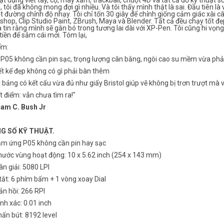
ật dụng viết tay, cọ, máy xăm, trackball, chuột 4D và tất cả đồ kỹ thuật s
, tôi đã không mong đợi gì nhiều. Và tôi thấy mình thật là sai. Đầu tiên là
 đường chỉnh độ nhạy. Tôi chỉ tốn 30 giây để chỉnh giống cảm giác xài c
hop, Clip Studio Paint, ZBrush, Maya và Blender. Tất cả đều chạy tốt đ
 tin rằng mình sẽ gắn bó trong tương lai dài với XP-Pen. Tôi cũng hi vọng
tiền để sắm cái mới. Tóm lại,
ểm:
t P05 không cần pin sạc, trọng lượng cân bằng, ngòi cao su mềm vừa phả
ết kế đẹp không có gì phải bàn thêm
t bảng có kết cấu vừa đủ như giấy Bristol giúp vẽ không bị trơn trượt 
 điểm: vẫn chưa tìm ra!"
iam C. Bush Jr
G SỐ KỸ THUẬT.
ảm ứng P05 không cần pin hay sạc
thước vùng hoạt động: 10 x 5.62 inch (254 x 143 mm)
n giải: 5080 LPI
ắt: 6 phím bấm + 1 vòng xoay Dial
n hồi: 266 RPI
nh xác: 0.01 inch
ấn bút: 8192 level