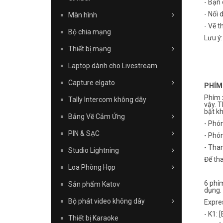
- Bạn 
- Nối
Màn hình
- Vẽ th
Bộ chia mạng
Lưu ý:
Thiết bị mạng
Laptop dành cho Livestream
Capture elgato
PHÍM
Phím 
Tally Intercom không dây
vậy. T
bật kh
Bảng Vẽ Cảm Ứng
- Phó
PIN & SẠC
- Phó
- Tha
Studio Lightning
Để tha
Loa Phòng Họp
6 phím
Sản phẩm Katov
dụng.
Bộ phát video không dây
Expres
- K1: 
Thiết bị Karaoke