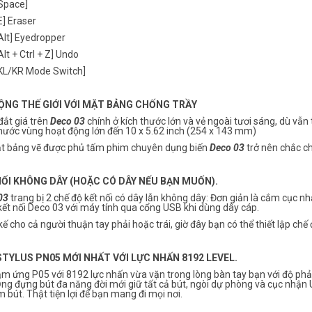
[Space]
[E] Eraser
[Alt] Eyedropper
[Alt + Ctrl + Z] Undo
 [KL/KR Mode Switch]
ỘNG THẾ GIỚI VỚI MẶT BẢNG CHỐNG TRẦY
đắt giá trên
Deco 03
chính ở kích thước lớn và vẻ ngoài tươi sáng, dù vẫn 
thước vùng hoạt động lớn đến 10 x 5.62 inch (254 x 143 mm)
t bảng vẽ được phủ tấm phim chuyên dụng biến
Deco 03
trở nên chắc ch
NỐI KHÔNG DÂY (HOẶC CÓ DÂY NẾU BẠN MUỐN).
03
trang bị 2 chế độ kết nối có dây lẫn không dây: Đơn giản là cắm cục n
ết nối Deco 03 với máy tính qua cổng USB khi dùng dây cáp.
kế cho cả người thuận tay phải hoặc trái, giờ đây bạn có thể thiết lập chế
STYLUS PN05 MỚI NHẤT VỚI LỰC NHẤN 8192 LEVEL.
ảm ứng P05 với 8192 lực nhấn vừa vặn trong lòng bàn tay bạn với độ phả
Ống đựng bút đa năng đời mới giữ tất cả bút, ngòi dự phòng và cục nhận
 bút. Thật tiện lợi để bạn mang đi mọi nơi.