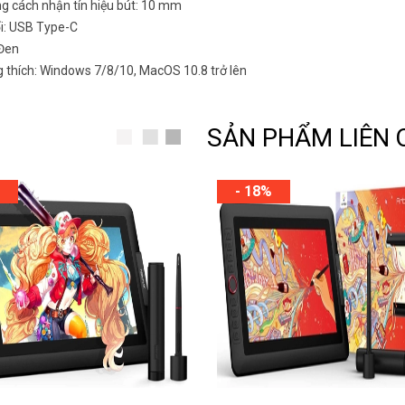
g cách nhận tín hiệu bút: 10 mm
ối: USB Type-C
Đen
 thích: Windows 7/8/10, MacOS 10.8 trở lên
SẢN PHẨM LIÊN
- 18%