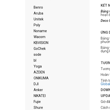
KẾT N
Benro
Bảng 
Aruba
hoạt 
Unitek
Deco 
Poly
Noname
ỨNG 
Wacom
Bảng v
phươn
KBVISION
Bảng v
GoChek
dụng 
sode
bl
TƯƠN
Yoga
Tương
AZDEN
Hoàn t
ONIKUMA
Tính t
DJI
Globa
Anker
DOWN
NIKATEI
UPDAT
Fujie
Giờ đâ
Shure
Cách 