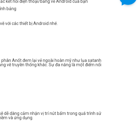
ắc kết nối điện thoại/bảng vẽ Android của bạn
tính bảng
ẽ với các thiết bị Android nhé.
 phân Anốt đem lại vẻ ngoài hoàn mỹ như lụa satanh
bảng vẽ truyền thống khác. Sự đa năng là một điểm nổi
sẽ dễ dàng cảm nhận vị trí nút bấm trong quá trình sử
 mềm và ứng dụng.