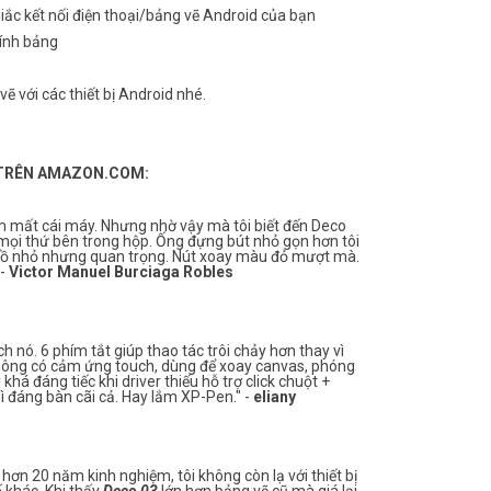
ắc kết nối điện thoại/bảng vẽ Android của bạn
tính bảng
ẽ với các thiết bị Android nhé.
 TRÊN AMAZON.COM:
m mất cái máy. Nhưng nhờ vậy mà tôi biết đến Deco
 mọi thứ bên trong hộp. Ống đựng bút nhỏ gọn hơn tôi
đồ nhỏ nhưng quan trọng. Nút xoay màu đỏ mượt mà.
 -
Victor Manuel Burciaga Robles
h nó. 6 phím tắt giúp thao tác trôi chảy hơn thay vì
 không có cảm ứng touch, dùng để xoay canvas, phóng
há đáng tiếc khi driver thiếu hỗ trợ click chuột +
ì đáng bàn cãi cả. Hay lắm XP-Pen." -
eliany
ơn 20 năm kinh nghiệm, tôi không còn lạ với thiết bị