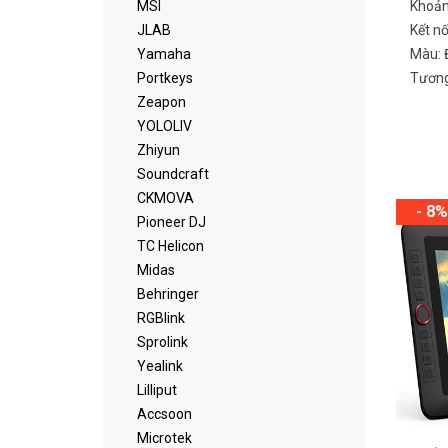
MSI
Khoản
JLAB
Kết n
Yamaha
Màu: 
Portkeys
Tương
Zeapon
YOLOLIV
Zhiyun
Soundcraft
CKMOVA
- 8%
Pioneer DJ
TC Helicon
Midas
Behringer
RGBlink
Sprolink
Yealink
Lilliput
Accsoon
Microtek