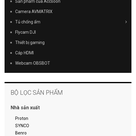
Sản phẩm của Accsoon
Camera AVMATRIX
Tủ chống ẩm
Flycam DJI
Thiết bị gaming
Cáp HDMI
Webcam OBSBOT
BỘ LỌC SẢN PHẨM
Nhà sản xuất
Proton
SYNCO
Benro