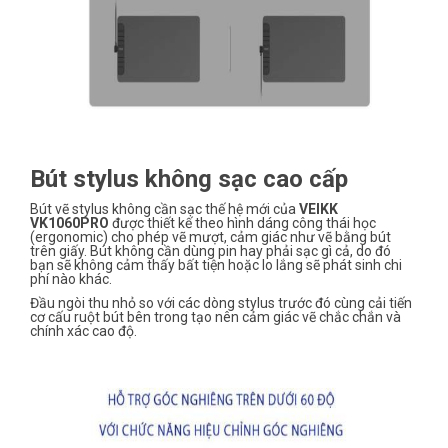
Bút stylus không sạc cao cấp
Bút vẽ stylus không cần sạc thế hệ mới của
VEIKK
VK1060PRO
được thiết kế theo hình dáng công thái học
(ergonomic) cho phép vẽ mượt, cảm giác như vẽ bằng bút
trên giấy. Bút không cần dùng pin hay phải sạc gì cả, do đó
bạn sẽ không cảm thấy bất tiện hoặc lo lắng sẽ phát sinh chi
phí nào khác.
Đầu ngòi thu nhỏ so với các dòng stylus trước đó cùng cải tiến
cơ cấu ruột bút bên trong tạo nên cảm giác vẽ chắc chắn và
chính xác cao độ.