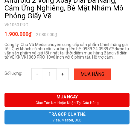
Android 2 Vòng Xoay Dial Đa Năng,
Cảm Ứng Nghiêng, Bề Mặt Nhám Mô
Phỏng Giấy Vẽ
VK1060 PRO
1.900.000₫
2.080.000₫
Công ty Chu Vũ Media chuyên cung cấp sản phẩm Chính hãng giá
tốt. Quý khách có nhu cầu vui lòng liên hệ: 0939 24 0939 để được tư
vấn sản phẩm và giá tốt nhất tại thời điểm mua hàng Bảng vẽ điện
tử VEIKK VK1060 PRO 10×6 inch với 6 phím tắt, Hỗ trợ cảm...
Số lượng:
-
+
MUA HÀNG
MUA NGAY
Giao Tận Nơi Hoặc Nhận Tại Cửa Hàng
TRẢ GÓP QUA THẺ
Visa, Master, JCB