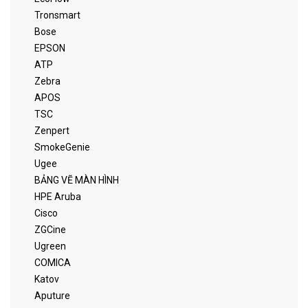
Tronsmart
Bose
EPSON
ATP
Zebra
APOS
TSC
Zenpert
SmokeGenie
Ugee
BẢNG VẼ MÀN HÌNH
HPE Aruba
Cisco
ZGCine
Ugreen
COMICA
Katov
Aputure