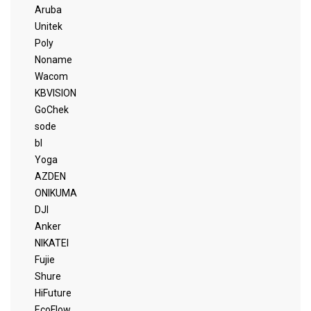
Aruba
Unitek
Poly
Noname
Wacom
KBVISION
GoChek
sode
bl
Yoga
AZDEN
ONIKUMA
DJI
Anker
NIKATEI
Fujie
Shure
HiFuture
EcoFlow