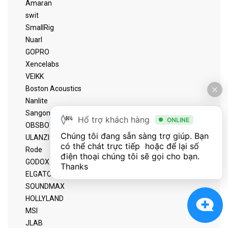
Amaran
swit
SmallRig
Nuarl
GOPRO
Xencelabs
VEIKK
Boston Acoustics
Nanlite
Sangoma
Hổ trợ khách hàng
ONLINE
OBSBOT
Chúng tôi đang sẵn sàng trợ giúp. Bạn 
ULANZI
có thể chát trực tiếp  hoặc để lại số 
Rode
điện thoại chúng tôi sẽ gọi cho bạn. 
GODOX
Thanks
ELGATO
SOUNDMAX
HOLLYLAND
MSI
JLAB